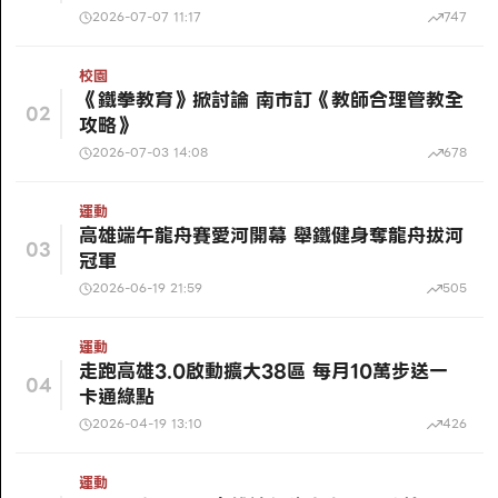
2026-07-07 11:17
747
校園
《鐵拳教育》掀討論 南市訂《教師合理管教全
02
攻略》
2026-07-03 14:08
678
運動
高雄端午龍舟賽愛河開幕 舉鐵健身奪龍舟拔河
03
冠軍
2026-06-19 21:59
505
運動
走跑高雄3.0啟動擴大38區 每月10萬步送一
04
卡通綠點
2026-04-19 13:10
426
運動