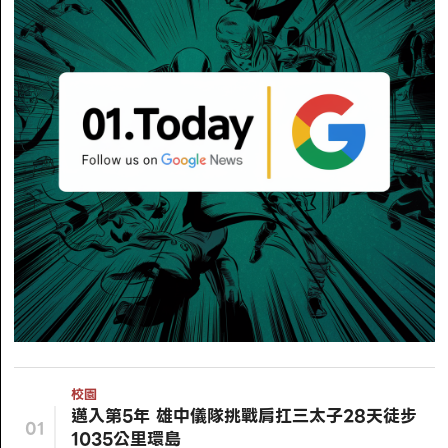
校園
邁入第5年 雄中儀隊挑戰肩扛三太子28天徒步
01
1035公里環島