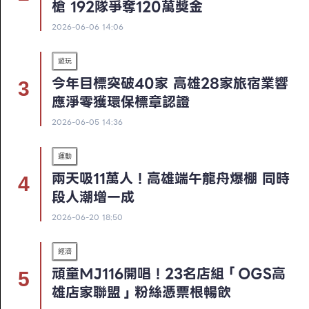
槍 192隊爭奪120萬獎金
2026-06-06 14:06
遊玩
今年目標突破40家 高雄28家旅宿業響
應淨零獲環保標章認證
2026-06-05 14:36
運動
兩天吸11萬人！高雄端午龍舟爆棚 同時
段人潮增一成
2026-06-20 18:50
經濟
頑童MJ116開唱！23名店組「OGS高
雄店家聯盟」粉絲憑票根暢飲