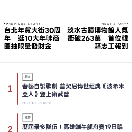
PREVIOUS STORY
NEXT STORY
台北年貨大街30周
淡水古蹟博物館人氣
年 逛10大年味商
衝破263萬 首位韓
圈抽限量發財金
籍志工報到
藝文
春藝自製歌劇 普契尼傳世經典《波希米
亞人》登上衛武營
2026-06-18 16:26
運動
歷屆最多隊伍！高雄端午龍舟賽19日鳴