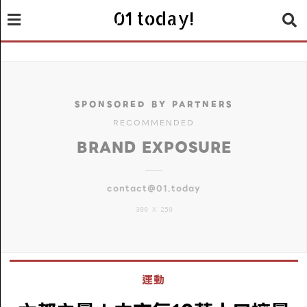
01 today!
SPONSORED BY PARTNERS
RECOMMENDED
BRAND EXPOSURE
contact@01.today
300 X 250
運動