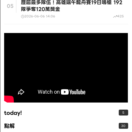
歷屆最多隊伍！高雄端午龍舟賽19日鳴槍 192
05
隊爭奪120萬獎金
2026-06-06 14:06
425
today!
5
點解
30