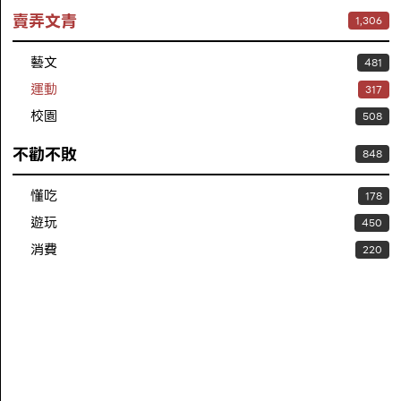
賣弄文青
1,306
藝文
481
運動
317
校園
508
不勸不敗
848
懂吃
178
遊玩
450
消費
220