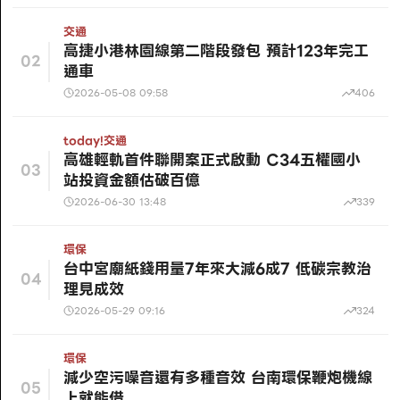
交通
高捷小港林園線第二階段發包 預計123年完工
02
通車
2026-05-08 09:58
406
today!
交通
高雄輕軌首件聯開案正式啟動 C34五權國小
03
站投資金額估破百億
2026-06-30 13:48
339
環保
台中宮廟紙錢用量7年來大減6成7 低碳宗教治
04
理見成效
2026-05-29 09:16
324
環保
減少空污噪音還有多種音效 台南環保鞭炮機線
05
上就能借