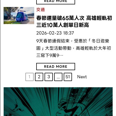
READ MORE
交通
春節運量破65萬人次 高雄輕軌初
三近10萬人創單日新高
2026-02-23 18:37
9天春節連假結束，受惠於「冬日遊樂
園」大型活動帶動，高雄輕軌於大年初
三寫下9萬9…
READ MORE
1
2
3
...
51
Next