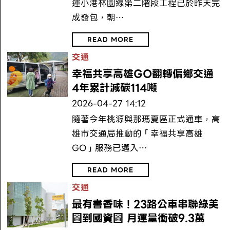
運小港林園線第二階段工程已於昨天完
成發包，朝…
READ MORE
交通
幸福共享高雄GO翻轉偏鄉交通
4年累計減碳114噸
2026-04-27 14:12
隨著今年桃源與那瑪夏區正式通車，高
雄市交通局推動的「幸福共享高雄
GO」服務已邁入…
READ MORE
交通
最有書香味！23路公車串聯綠美
圖到國資圖 月運量衝破9.3萬