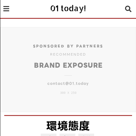
01 today!
SPONSORED BY PARTNERS
RECOMMENDED
BRAND EXPOSURE
contact@01.today
300 X 250
環境態度