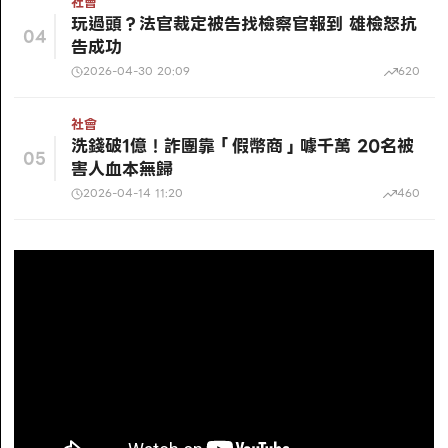
社會
玩過頭？法官裁定被告找檢察官報到 雄檢怒抗
04
告成功
2026-04-30 20:09
620
社會
洗錢破1億！詐團靠「假幣商」噱千萬 20名被
05
害人血本無歸
2026-04-14 11:20
460