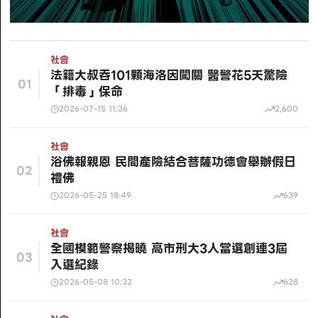
社會
法籍大叔吞101顆海洛因闖關 醫警花5天驚險
01
「排毒」保命
2026-07-15 11:36
2,600
社會
浴佛報親恩 民間產險結合菩薩功德會舉辦假日
02
禮佛
2026-05-25 18:49
639
社會
全國模範警察揭曉 高市刑大3人當選創連3屆
03
入選紀錄
2026-05-08 10:32
628