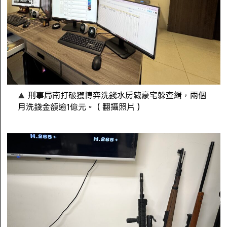
刑事局南打破獲博弈洗錢水房藏豪宅躲查緝，兩個
月洗錢金額逾1億元。（翻攝照片）