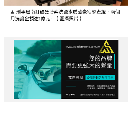
刑事局南打破獲博弈洗錢水房藏豪宅躲查緝，兩個
月洗錢金額逾1億元。（翻攝照片）