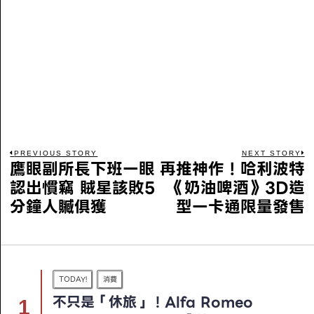
PREVIOUS STORY
NEXT STORY
鷹眼副所長下班一眼
再推神作！哈利波特
認出慣竊 賊星該敗5
《奶油啤酒》3D造
分鐘人贓俱獲
型一卡通限量發售
TODAY!
消費
不只是「休旅」！Alfa Romeo