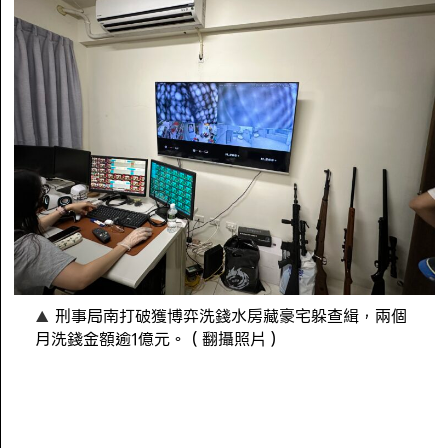
刑事局南打破獲博弈洗錢水房藏豪宅躲查緝，兩個
月洗錢金額逾1億元。（翻攝照片）