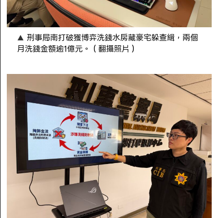
刑事局南打破獲博弈洗錢水房藏豪宅躲查緝，兩個
月洗錢金額逾1億元。（翻攝照片）