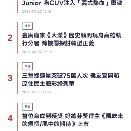
Junior 為CUV注入「義式熱血」靈魂
2026-05-27 18:18
社會
金馬贏家《大濛》歷史顧問現身高雄執
行分署 跨機關探討轉型正義
2026-05-22 15:04
交通
三鶯線運量突破75萬人次 侯友宜開箱
原住民主題彩繪列車
2026-07-25 17:27
藝文
首位育成到獲獎 好繪芽獎得主《風吹來
的煩惱/風中的期待》上市