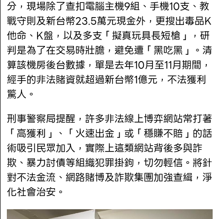
分，現場除了查扣電腦主機9組、手機10支、教
戰守則及新台幣23.5萬元現金外，更搜出毒品K
他命、K盤，以及多支「擬真玩具長短槍」，研
判是為了在交易時壯膽，避免遭「黑吃黑」。清
算該機房後台數據，單是去年10月至11月期間，
經手的非法賭資就超過新台幣1億元，不法獲利
驚人。
刑事警察局提醒，許多非法線上博弈網站常打著
「高獲利」、「火速出金」或「穩賺不賠」的話
術吸引民眾加入，實際上這類網站背後多與詐
欺、暴力討債等組織犯罪掛鉤，切勿輕信。將針
對不法金流、網路賭博及詐欺集團加強查緝，淨
化社會治安。