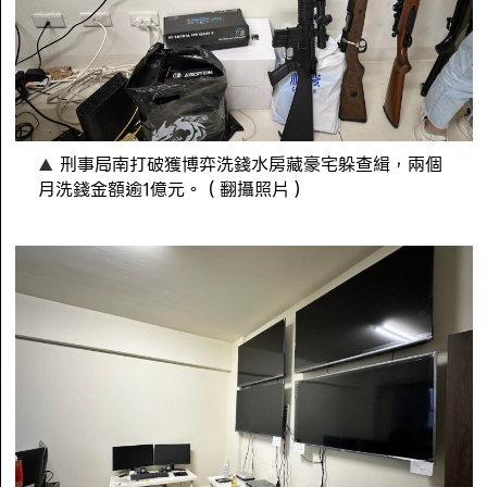
刑事局南打破獲博弈洗錢水房藏豪宅躲查緝，兩個
月洗錢金額逾1億元。（翻攝照片）