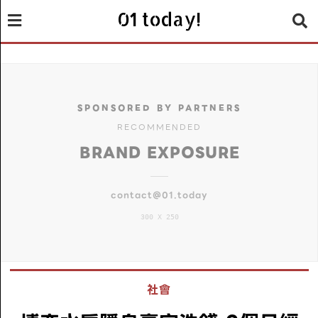
01 today!
SPONSORED BY PARTNERS
RECOMMENDED
BRAND EXPOSURE
contact@01.today
300 X 250
社會