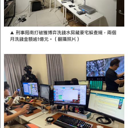
刑事局南打破獲博弈洗錢水房藏豪宅躲查緝，兩個
月洗錢金額逾1億元。（翻攝照片）