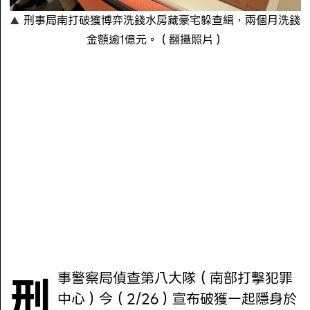
刑事局南打破獲博弈洗錢水房藏豪宅躲查緝，兩個月洗錢
金額逾1億元。（翻攝照片）
刑事警察局偵查第八大隊（南部打擊犯罪
中心）今（2/26）宣布破獲一起隱身於