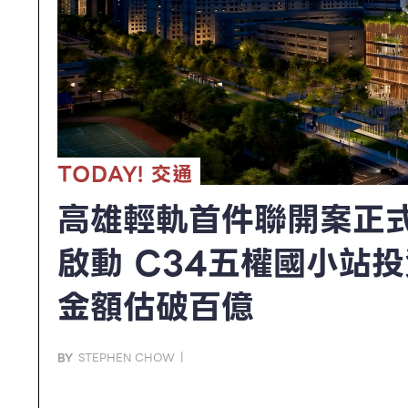
不只豪華舒適！全新
高雄輕軌首件聯開案正
Lexus ES霸氣登場 五
啟動 C34五權國小站投
旗艦操控也出色
金額估破百億
TODAY!
TODAY!
TODAY!
TODAY!
TODAY!
TODAY!
TODAY!
消費
交通
藝文
消費
政治
消費
交通
普契尼傳世經典代表歌
《波希米亞人》6/26衛
BY
BY
黃 志豪
STEPHEN CHOW
|
|
營歌劇院
不只是「休旅」！Alfa
南方崛起 邁向國際！賴
不只豪華舒適！全新
高雄輕軌首件聯開案正
BY
FANG YA ZHU
|
Romeo Junior 為CU
隆發表第四棒的挑戰 公
Lexus ES霸氣登場 五
啟動 C34五權國小站投