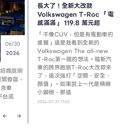
長大了！全新大改款
Volkswagen T-Roc 「電
感滿滿」 119.8 萬元起
「不像CUV，但是有電動車的
豪華、靜謐
行招商說明
感覺」這是我看到全新的
/28
/30
05/28
04/28
06/30
05/27
05/12
今日（28
運開發區，
Volkswagen The all-new
026
2026
2026
2026
2026
2026
2026
代表性的
不含車
T-Roc第一眼的想法。福斯汽
破了過去
平台成
車的跨界跑旅T-Roc大改款來
016《茶
了，這次強打「空間、安全、
》、
顏值」。如果說上一代是精緻
024《托
小鋼砲，那這
春天藝術節
現代車
2）日召開
豪華、靜謐
行招商說明
2026-07-31 17:02
有些「無
第四棒的
今日（28
運開發區，
隨波逐流。面
下一階段
代表性的
不含車
道最道地
業發展重
破了過去
平台成
際城