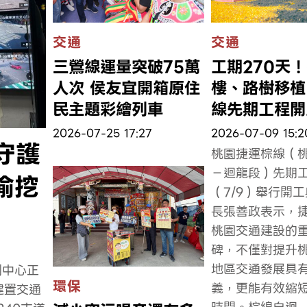
交通
交通
三鶯線運量突破75萬
工期270天
人次 侯友宜開箱原住
樓、路樹移植
民主題彩繪列車
線先期工程開
2026-07-25 17:27
2026-07-09 15:2
守護
桃園捷運棕線（
－迴龍段）先期
偷挖
（7/9）舉行開
長張善政表示，
桃園交通建設的
碑，不僅對提升
地區交通發展具
制中心正
環保
義，更能有效縮
建置交通