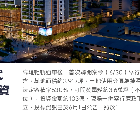
式
米
資
長期以來，Lexus ES 系列以其日式的精緻
高雄輕軌通車後，首次聯開案今（6/30）舉
04
06
舒適的乘坐感，備受消費者喜愛。然而，隨著
會，基地面積約3,917坪，土地使用分區為捷
2
日）全新大改款 ES 在台正式發表，這部品牌
法定容積率630％，可開發量體約3.6萬坪（
經典車款展現了令人驚豔的「性格轉變」，打
位），投資金額約103億，現場一併舉行廉政
劇
高雄春天藝術節自製歌劇自2015《魔笛》、2
消費者對其「純粹舒適」的既定印象
立，投標資訊已於6月1日公告，將於1
花女》、2017《卡門》、2018《波希米亞人
武
2022《蝴蝶夫人》、2023《愛情靈藥》、2
斯卡》、2025《弄臣》年年深獲好評；高雄
在休旅車當道，節能與電動車成為發展趨勢的
民進黨高雄市長參選人、立委賴瑞隆今（5/1
長期以來，Lexus ES 系列以其日式的精緻
高雄輕軌通車後，首次聯開案今（6/30）舉
仍持續以「製作屬於高雄自己的
壇，很多車廠在設計上變得越來越理性、甚至
「南方崛起，邁向國際」記者會，正式發表「
舒適的乘坐感，備受消費者喜愛。然而，隨著
會，基地面積約3,917坪，土地使用分區為捷
瑞
式
趣」。但來自義大利的 Alfa Romeo 不想
挑戰」，公布競選主軸與全新主視覺，並提出
日）全新大改款 ES 在台正式發表，這部品牌
法定容積率630％，可開發量體約3.6萬坪（
對都會小型休旅車的兵家必爭之地，端出了一
城市願景。賴瑞隆表示，高雄過去承擔國家產
經典車款展現了令人驚豔的「性格轉變」，打
位），投資金額約103億，現場一併舉行廉政
V
佈
米
資
的「義大利熱情料理」--全新的Alfa
任，未來要蛻變成引領台灣突圍全球挑戰的國
消費者對其「純粹舒適」的既定印象
立，投標資訊已於6月1日公告，將於1