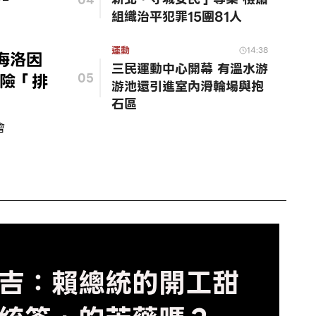
組織治平犯罪15團81人
運動
14:38
海洛因
三民運動中心開幕 有溫水游
驚險「排
05
游池還引進室內滑輪場與抱
石區
會
吉：賴總統的開工甜