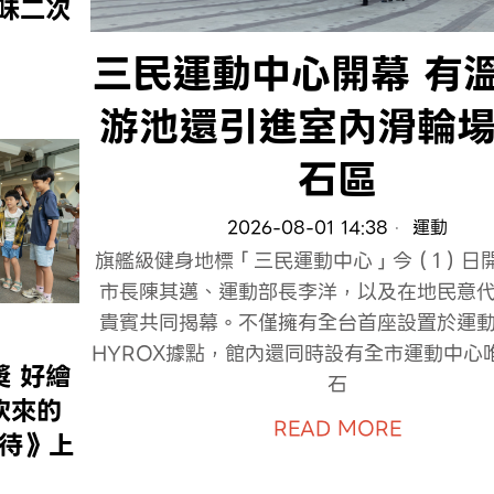
味二次
三民運動中心開幕 有
游池還引進室內滑輪
石區
2026-08-01 14:38
運動
旗艦級健身地標「三民運動中心」今（1）日
市長陳其邁、運動部長李洋，以及在地民意
貴賓共同揭幕。不僅擁有全台首座設置於運
HYROX據點，館內還同時設有全市運動中心
 好繪
石
吹來的
READ MORE
期待》上