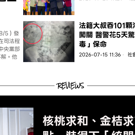
法籍大叔吞101顆
/5）發
闖關 醫警花5天
在司法程
毒」保命
中央黨部
2026-07-15 11:36
社
不解。他
REVIEWS
核桃求和、金桔求