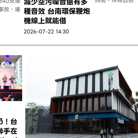
時間。棕線自迴
減少空污噪音還有多
40支道
事故、道
種音效 台南環保鞭炮
機線上就能借
2026-07-22 14:30
奶！台
聯手在