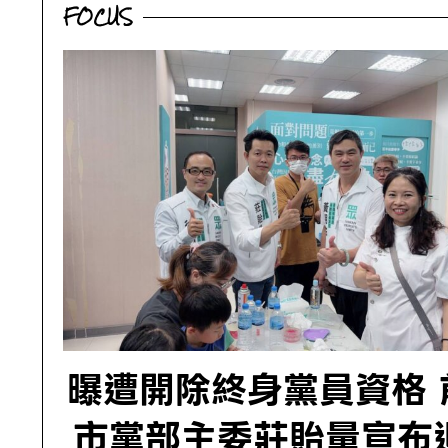
FOCUS
注入「義式熱血」靈魂
選戰主視覺
旗艦操控也出色
金額估破百億
BY
BY
BY
BY
黃 志豪
FANG YA ZHU
黃 志豪
STEPHEN CHOW
|
|
|
|
曝遭開除終身黨員資格 
市黨部主委莊貽量宣布