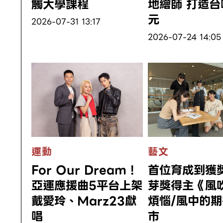
觸大學課程
地繪師 打造台
元
2026-07-31 13:17
2026-07-24 14:05
運動
藝文
For Our Dream！
首位育成到獲獎
亞運應援曲5平台上架
芽獎得主《風
戴愛玲、Marz23獻
煩惱/風中的
唱
市