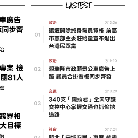
LASTEST
車廣告
政治
13:36
板同步齊
曝遭開除終身黨員資格 前高
01
市黨部主委莊貽量宣布退出
台灣民眾黨
治
政治
11:40
專案 檢
賴瑞隆市政願景公車廣告上
02
團81人
路 議員合掛看板同步齊發
會
交通
18:29
340支「鏡頭君」全天守護
03
交控中心掌握交通也抓偷挖
跨界相
道路
5大目標
社會
17:24
治
新北「守城安民」專案 檢肅
04