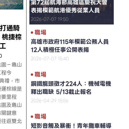
第72屆航海節高雄區慶祝大會
表揚模範航港優秀從業人員
2026-07-07 19:50
！打通騎
職場
 桃捷棕
高雄市政府115年模範公務人員
工
12人積極任事公開表揚
0
2026-07-07 15:40
桃園－龜山
工程今
職場
工典禮，市
鋼鐵龍頭徵才224人：機械電機
捷運棕線是
釋出職缺 5/13截止報名
重要里程
2026-04-29 15:56
桃園及龜山
有關鍵意
職場
短往返雙北
短影音觸及暴衝！青年攤車輔導