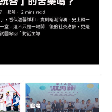
統答」的苦藥嗎？
7
點解
2 mins read
」，看似溫馨祥和，實則暗潮洶湧。史上頭一
一堂，這不只是一場開工後的社交應酬，更是
試圖奪回「對話主導
職場