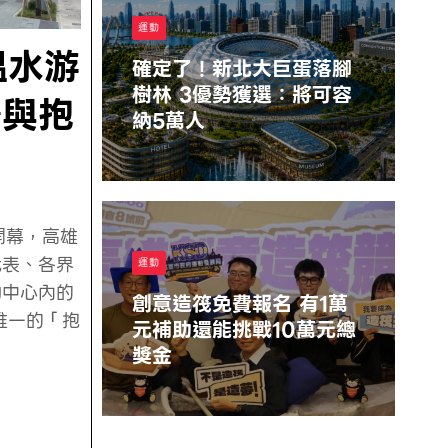
運動
溫水游
確定了！新北大巨蛋落腳
樹林 3優勢獲選：將可容
場與抱
納5萬人
Liu Kai
Lun
開幕，高雄
代表、各界
運動
動中心內的
創意造筏免費報名 有1萬
唯一的「抱
元補助還能挑戰10萬元總
獎金
Stephen
Chow