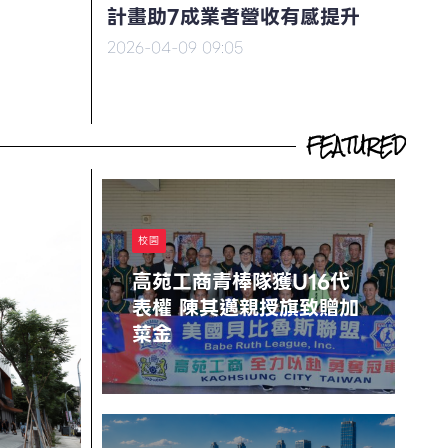
計畫助7成業者營收有感提升
2026-04-09 09:05
FEATURED
校園
高苑工商青棒隊獲U16代
表權 陳其邁親授旗致贈加
菜金
Stephen
Chow