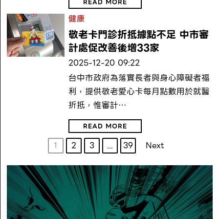
READ MORE
健康
敬老卡門診折抵據點不足 中市審
計處促改善後增33家
2025-12-20 09:22
台中市政府為落實長者與身心障礙者福
利，提供敬老愛心卡每月點數用於就醫
折抵，惟審計…
READ MORE
1
2
3
...
39
Next