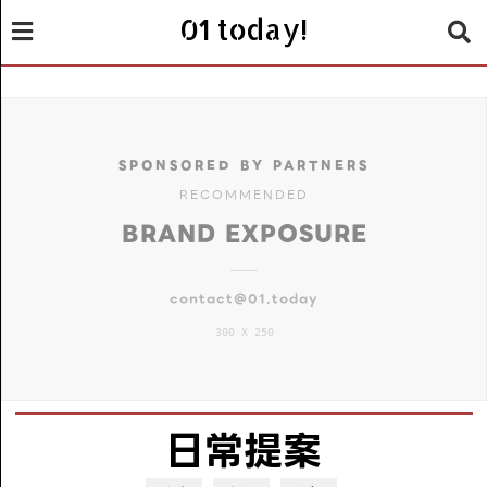
01 today!
SPONSORED BY PARTNERS
RECOMMENDED
BRAND EXPOSURE
contact@01.today
300 X 250
日常提案