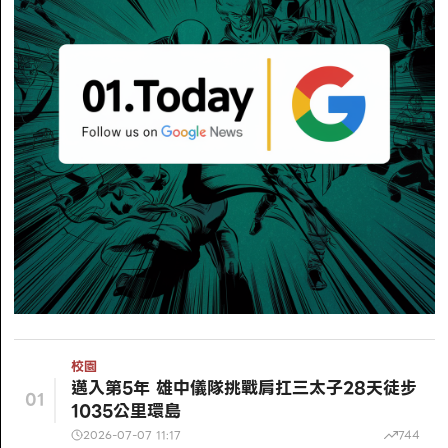
校園
邁入第5年 雄中儀隊挑戰肩扛三太子28天徒步
01
1035公里環島
2026-07-07 11:17
744