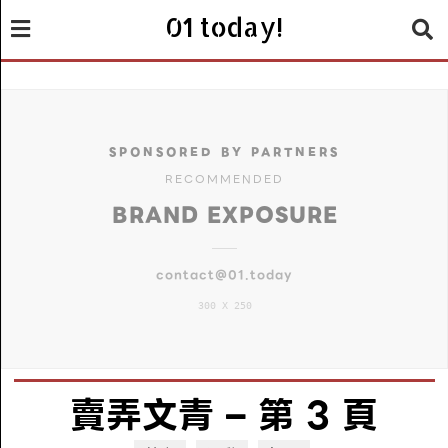
01 today!
SPONSORED BY PARTNERS
RECOMMENDED
BRAND EXPOSURE
contact@01.today
300 X 250
賣弄文青
– 第 3 頁