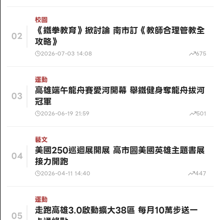
校園
《鐵拳教育》掀討論 南市訂《教師合理管教全
02
攻略》
2026-07-03 14:08
675
運動
高雄端午龍舟賽愛河開幕 舉鐵健身奪龍舟拔河
03
冠軍
2026-06-19 21:59
501
藝文
美國250巡迴展開展 高市圖美國英雄主題書展
04
接力開跑
2026-04-11 14:40
447
運動
走跑高雄3.0啟動擴大38區 每月10萬步送一
05