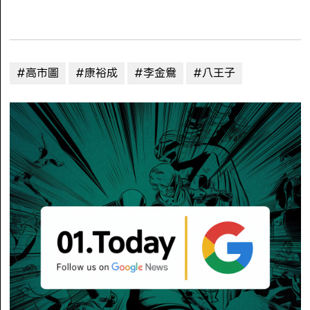
#高市圖
#康裕成
#李金鴦
#八王子