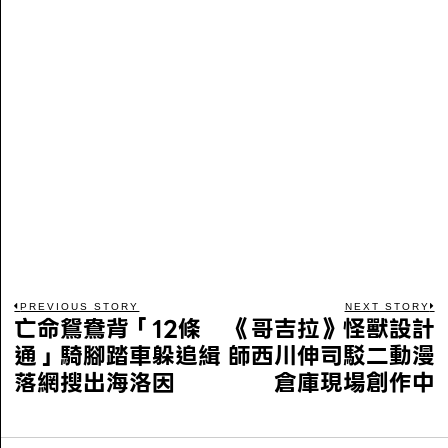
PREVIOUS STORY
NEXT STORY
亡命鴛鴦背「12條
《哥吉拉》怪獸設計
通」騎腳踏車躲追緝
師西川伸司駁二動漫
落網搜出海洛因
倉庫現場創作中