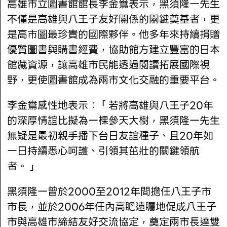
高雄市立圖書館館長李金鴦表示，黑須隆一先生
不僅是高雄與八王子友好關係的關鍵奠基者，更
是高市圖最珍貴的國際夥伴。他多年來持續捐贈
優質圖書與購書經費，協助館方建立豐富的日本
館藏資源，讓高雄市民能透過閱讀拓展國際視
野，更使圖書館成為兩市文化交融的重要平台。
李金鴦感性地表示：「若將高雄與八王子20年
的深厚情誼比擬為一棵參天大樹，黑須隆一先生
無疑是最初親手播下台日友誼種子、且20年如
一日持續悉心呵護、引領其茁壯的關鍵領航
者。」
黑須隆一曾於2000至2012年間擔任八王子市
市長，並於2006年任內高瞻遠矚地促成八王子
市與高雄市締結友好交流協定，奠定兩市長達雙