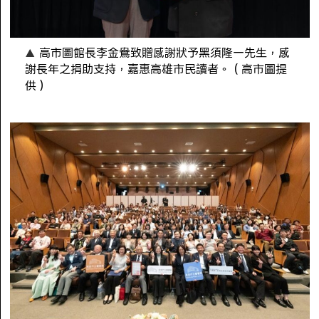
高市圖館長李金鴦致贈感謝狀予黑須隆一先生，感
謝長年之捐助支持，嘉惠高雄市民讀者。（高市圖提
供）