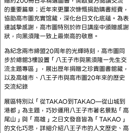
贈約200冊日本精選圖書，開啟雙方閱讀交流
的重要篇章；近年來更屢次慷慨捐助購書經費，
協助高市圖充實馆藏，深化台日文化底蘊。為表
達誠摯感謝，高市圖特別於昨日講座中頒贈感謝
狀，向黑須隆一致上最崇高的敬意。
為紀念兩市締盟20周年的光輝時刻，高市圖同
步於總館3樓設置「八王子市與黑須隆一先生交
流主題專區」，展出歷年捐贈之珍貴圖書館藏，
以及高雄市、八王子市與高市圖20年來的歷史
交流紀錄
展區特別以「從TAKAO到TAKAO—從山城到
港都」為主題，巧妙運用八王子市著名景點「高
尾山」與「高雄」之日文發音皆為「TAKAO」
的文化巧思，詳細介紹八王子市的人文歷史、高