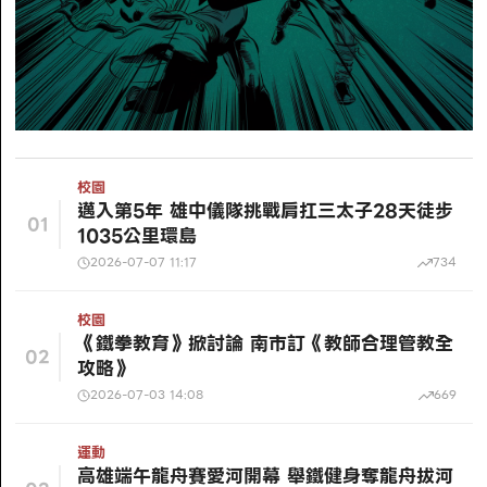
校園
邁入第5年 雄中儀隊挑戰肩扛三太子28天徒步
01
1035公里環島
2026-07-07 11:17
734
校園
《鐵拳教育》掀討論 南市訂《教師合理管教全
02
攻略》
2026-07-03 14:08
669
運動
高雄端午龍舟賽愛河開幕 舉鐵健身奪龍舟拔河