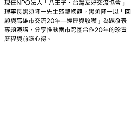
現任NPO法人「八王子・台灣友好交流協會」
理事長黑須隆一先生蒞臨總館。黑須隆一以「回
顧與高雄市交流20年—經歷與收穫」為題發表
專題演講，分享推動兩市跨國合作20年的珍貴
歷程與前瞻心得。