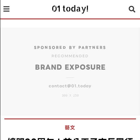
01 today!
SPONSORED BY PARTNERS
RECOMMENDED
BRAND EXPOSURE
contact@01.today
300 X 250
藝文