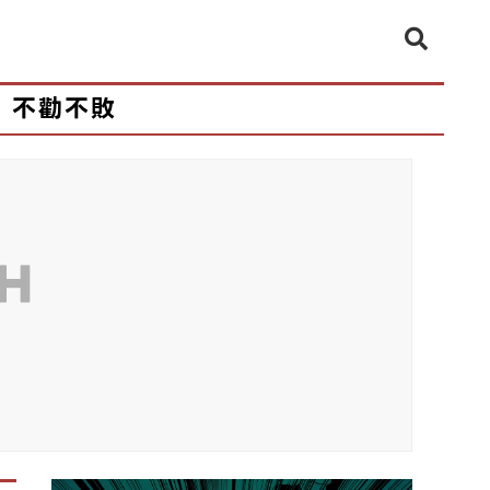
不勸不敗
CH