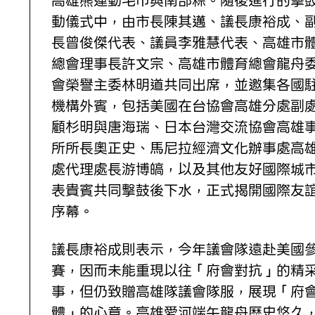
高雄熊運動毛巾與南部粽。隨後進行的擊
動儀式中，由市長陳其邁、議長康裕成、
長曾俊傑代表、議員李雅慧代表、高雄市
總會理事長許文宗、高雄市體育總會龍舟
會榮譽主委林明道共同出席，並邀集各國
機構外賓，包括美國在台協會高雄分處副
顧杉明與唐海瑞、日本台灣交流協會高雄
所所長奧正史、馬尼拉經濟文化辦事處高
處代理處長游博皜，以及其他友好國際城
表貴賓共同擊鼓後下水，正式揭開國際友
序幕。
議長康裕成則表示，今年議會隊遠赴美國
賽，因而未能重現以往「府會對抗」的精
事，但仍致贈高雄隊議會隊服，展現「府
體」的心意。高雄愛河端午龍舟歷史悠久