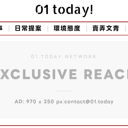
01 today!
事
日常提案
環境態度
賣弄文青
01.TODAY NETWORK
EXCLUSIVE REA
|
AD: 970 x 250 px
contact@01.today