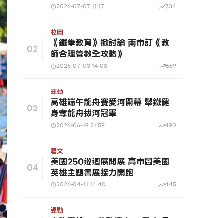
2026-07-07 11:17
734
校園
《鐵拳教育》掀討論 南市訂《教
02
師合理管教全攻略》
2026-07-03 14:08
669
運動
高雄端午龍舟賽愛河開幕 舉鐵健
03
身奪龍舟拔河冠軍
2026-06-19 21:59
490
藝文
美國250巡迴展開展 高市圖美國
04
英雄主題書展接力開跑
2026-04-11 14:40
445
運動