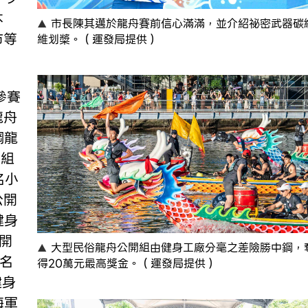
本
市長陳其邁於龍舟賽前信心滿滿，並介紹祕密武器碳
市等
維划槳。（運發局提供）
參賽
龍舟
鋼龍
合組
名小
公開
健身
開
大型民俗龍舟公開組由健身工廠分毫之差險勝中鋼，
名
得20萬元最高獎金。（運發局提供）
健身
海軍