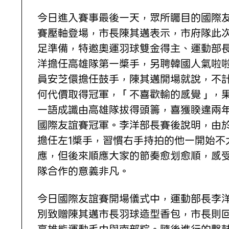
今日進入賽事最後一天，眾所矚目的國際
賽壓軸登場，市長陳其邁表示，市府隊此
足準備，特邀奧運羽球雙金得主、運動部
洋擔任高雄隊第一槳手，另聘韓國人氣啦
員安芝儇擔任鼓手，陳其邁開場就說，不
何代價取得冠軍，「不喜歡輸的感覺」，
一語成讖由高雄隊拔得頭籌，喜獲睽違兩
國際友誼賽冠軍。李洋部長賽後說明，由
擔任左1槳手，習慣右手持拍的他一開始不
應，但後來順應大家的節奏愈划愈順，感
隊合作的意義非凡。
今日國際友誼賽開場儀式中，運動部長李
別致贈陳其邁市長羽球造型香包，市長則