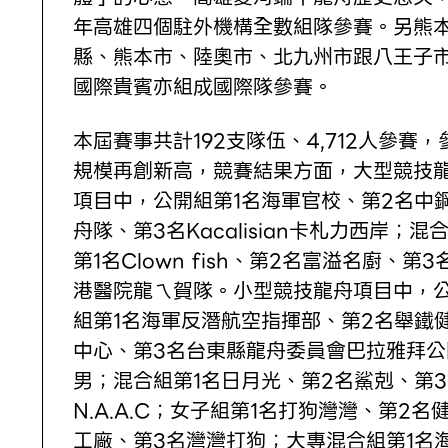
年高雄四個駐外機構全數組隊參賽。另熊
縣、熊本市、陸奧市、北九州市跟八王子
國際貴賓亦組成國際隊參賽。
本屆賽事共計192支隊伍、4,712人參賽，
規模再創新高，競賽結果方面，大型競技
項目中，公開組第1名海軍官校、第2名中
舟隊、第3名Kacalisian卡札力西岸；混
第1名Clown fish、第2名富溢名廚、第3
港醫院龍ㄟ賀隊。小型競技龍舟項目中，
組第1名海軍反潛航空指揮部、第2名舉鐵
中心、第3名台東縣龍舟委員會巴拉雅拜公
男；混合組第1名日月光、第2名鯊剋、第3
N.A.A.C；女子組第1名打狗灣灣、第2名
工廠、第3名灣灣打狗；大專混合組第1名