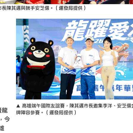
市長陳其邁與鼓手安芝儇。（運發局提供）
高雄端午國際友誼賽，陳其邁市長邀集李洋、安芝儇
牌陣容參賽。（運發局提供）
，今
雄