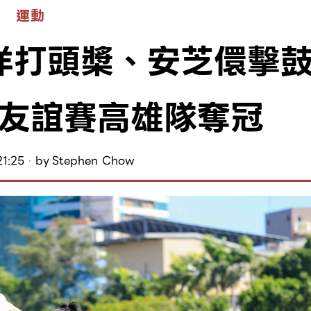
運動
洋打頭槳、安芝儇擊
友誼賽高雄隊奪冠
1:25
by
Stephen Chow