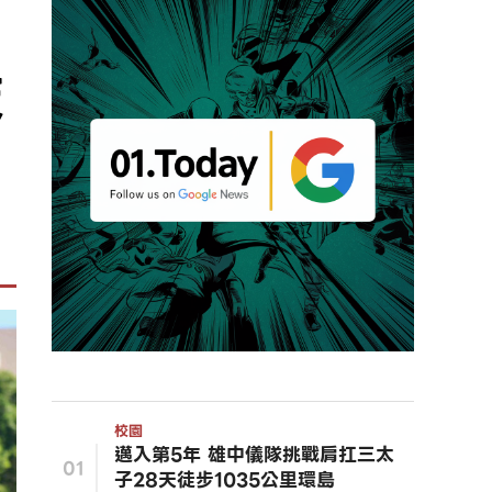
鼓
校園
邁入第5年 雄中儀隊挑戰肩扛三太
01
子28天徒步1035公里環島