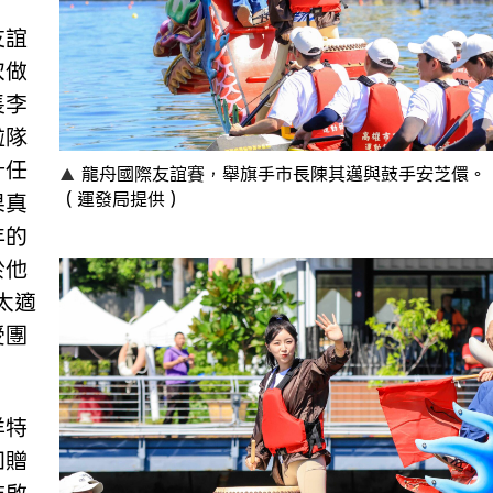
友誼
次做
長李
啦隊
計任
龍舟國際友誼賽，舉旗手市長陳其邁與鼓手安芝儇。
果真
（運發局提供）
年的
於他
太適
受團
洋特
回贈