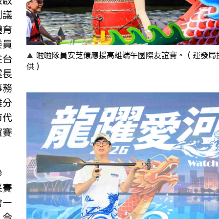
鼓啟
副議
體育
委員
啦啦隊員安芝儇應援高雄端午國際友誼賽。（運發局
駐台
供）
處長
事務
雄分
市代
誼賽
參
采賽
會一
，今