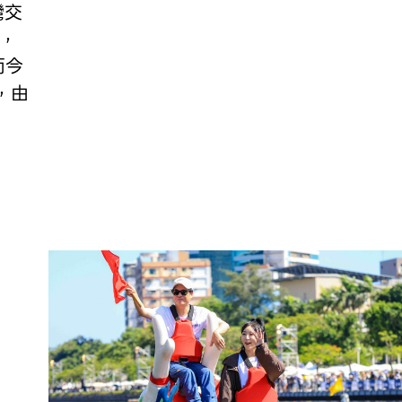
灣交
，
而今
，由