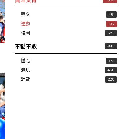
賣弄文青
1,306
藝文
481
運動
317
校園
508
不勸不敗
848
懂吃
178
遊玩
450
消費
220