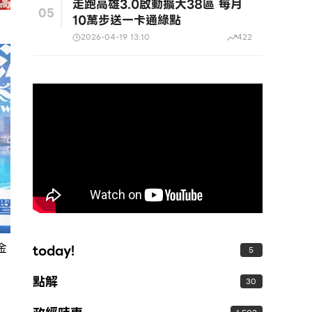
走跑高雄3.0啟動擴大38區 每月
05
10萬步送一卡通綠點
2026-04-19 13:10
422
金
today!
5
點解
30