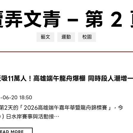
賣弄文青
– 第 2
藝文
運動
校園
動
天吸11萬人！高雄端午龍舟爆棚 同時段人潮增
-06-20 18:50
第2天的「2026高雄端午嘉年華暨龍舟錦標賽」，今
0）日水岸賽事與活動接…
EAD MORE