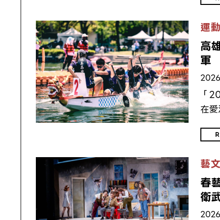
運
高
2026
「2
在愛
R
藝
春
衛
2026