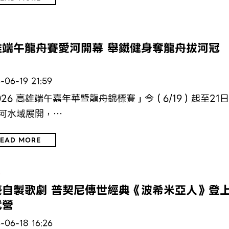
動
雄端午龍舟賽愛河開幕 舉鐵健身奪龍舟拔河冠
軍
-06-19 21:59
026 高雄端午嘉年華暨龍舟錦標賽」今（6/19）起至21日
河水域展開，…
EAD MORE
文
藝自製歌劇 普契尼傳世經典《波希米亞人》登
武營
-06-18 16:26