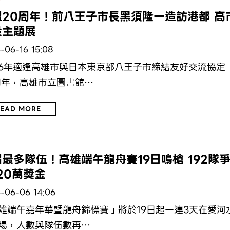
盟20周年！前八王子市長黑須隆一造訪港都 高
設主題展
-06-16 15:08
26年適逢高雄市與日本東京都八王子市締結友好交流協定
周年，高雄市立圖書館…
EAD MORE
動
最多隊伍！高雄端午龍舟賽19日鳴槍 192隊
20萬獎金
-06-06 14:06
雄端午嘉年華暨龍舟錦標賽」將於19日起一連3天在愛河
場，人數與隊伍數再…