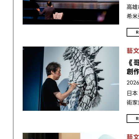
高雄
希米
R
藝
《
創
2026
日本
術家
R
藝