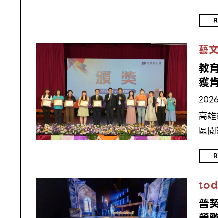
R
藝
教
獲
2026
高雄
區閱
R
tod
普
營