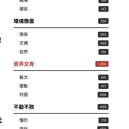
職場
166
建設
167
環境態度
766
環保
242
館
交通
368
自然
156
賣弄文青
1,306
藝文
481
運動
317
校園
508
不勸不敗
848
武
懂吃
178
遊玩
450