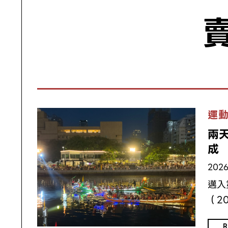
運
兩
成
2026
邁入
（2
R