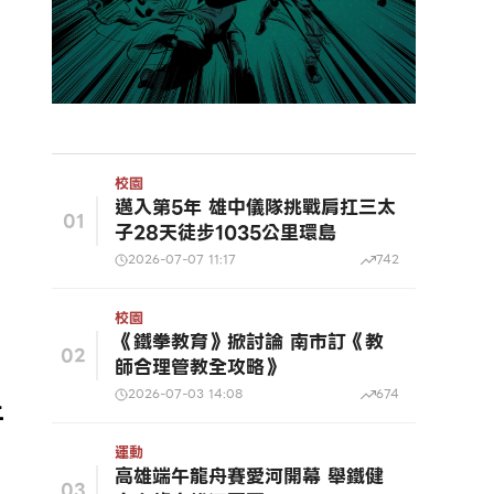
校園
邁入第5年 雄中儀隊挑戰肩扛三太
01
子28天徒步1035公里環島
2026-07-07 11:17
742
校園
《鐵拳教育》掀討論 南市訂《教
02
師合理管教全攻略》
2026-07-03 14:08
674
上
運動
高雄端午龍舟賽愛河開幕 舉鐵健
03