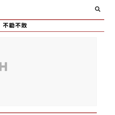
不勸不敗
CH