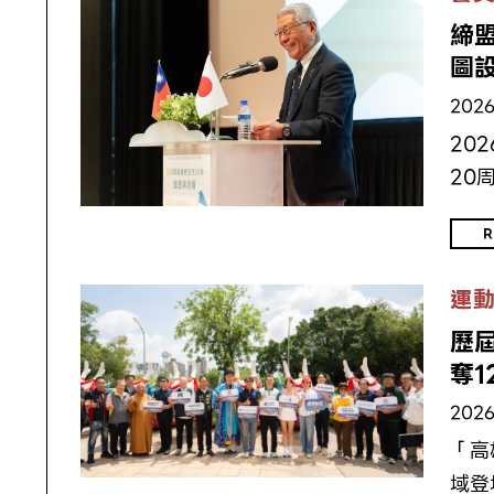
締
圖
2026
20
20
R
運
歷屆
奪1
2026
「高
域登