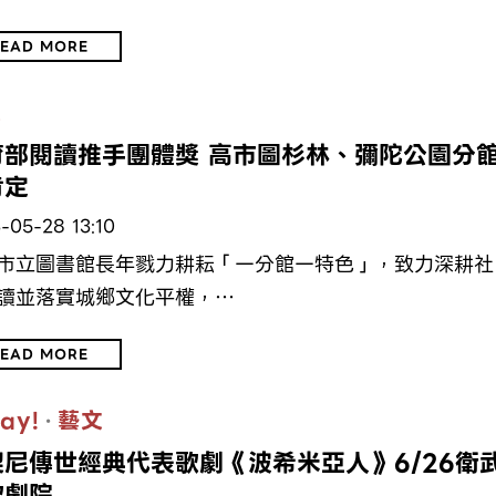
EAD MORE
文
育部閱讀推手團體獎 高市圖杉林、彌陀公園分
肯定
-05-28 13:10
市立圖書館長年戮力耕耘「一分館一特色」，致力深耕社
讀並落實城鄉文化平權，…
EAD MORE
ay!
·
藝文
契尼傳世經典代表歌劇《波希米亞人》6/26衛
歌劇院