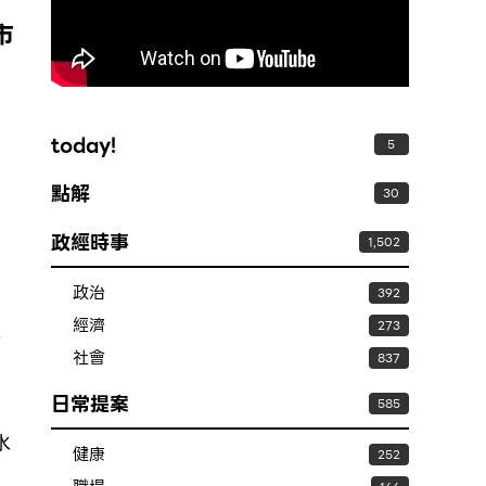
市
today!
5
點解
30
政經時事
1,502
政治
392
經濟
273
爭
社會
837
日常提案
585
水
健康
252