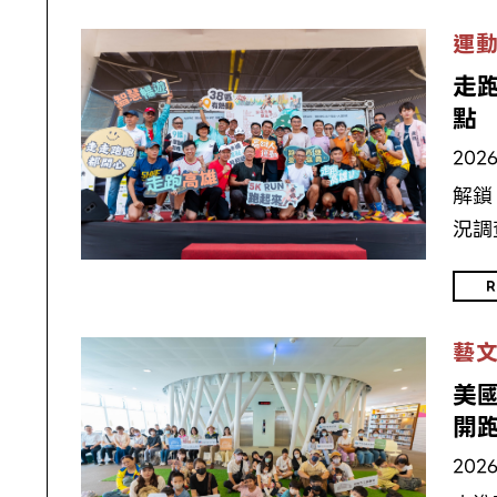
運
走跑
點
2026
解鎖
況調
R
藝
美
開
2026