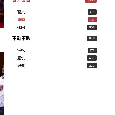
賣弄文青
1,306
藝文
481
運動
317
校園
508
不勸不敗
848
懂吃
178
遊玩
450
消費
220