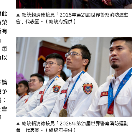
藉此
總統賴清德接見「2025年第21屆世界警察消防運動
張榮
會」代表團。（總統府提供）
所有
指
，每
力以
不論
給予
消：
社會
超
總統賴清德接見「2025年第21屆世界警察消防運動
會」代表團。（總統府提供）