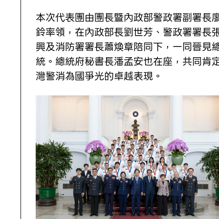
本次代表團由團長暨內政部警政署副署長
鈴率領，在內政部長劉世芳、警政署署長
興及消防署署長蕭煥章陪同下，一同晉見
統。總統府秘書長潘孟安也在座，共同肯
灣警消為國爭光的卓越表現。