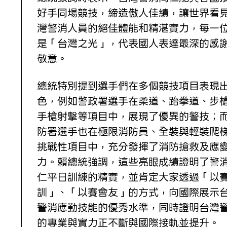
好手同場競技，締造傲人佳績，讓世界看
灣警消人員的絕佳體能和精湛實力，每一
是「台灣之光」，代表國人表達最深的感
敬意。
總統特別提到選手們在多個競技項目表現
色，例如警政署選手在柔道、跆拳道、步
手槍射擊等項目中，展現了優異的警技；
防署選手也在極限消防員、全裝與輕裝爬
挑戰性項目中，充分發揮了消防搶救及應
力。賴總統強調，這些亮眼成績證明了警
仁平日訓練的精實，並肯定大家透過「以
訓」、「以賽會友」的方式，向國際展示
警消應勤技能的優秀水準，同時證明台灣
的專業與實力正不斷與國際接軌並提升。