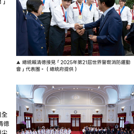
勇」
總統賴清德接見「2025年第21屆世界警察消防運動
會」代表團。（總統府提供）
引全
清德
頂尖