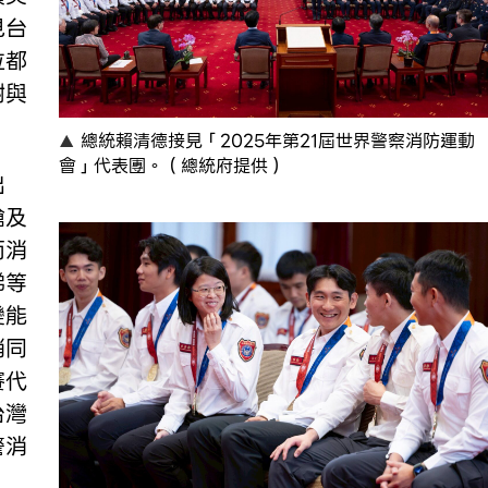
見台
位都
謝與
總統賴清德接見「2025年第21屆世界警察消防運動
會」代表團。（總統府提供）
出
槍及
而消
梯等
變能
消同
賽代
台灣
警消