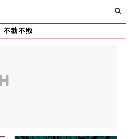
不勸不敗
CH