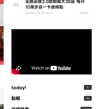
走跑高雄3.0啟動擴大38區 每月
05
10萬步送一卡通綠點
2026-04-19 13:10
425
today!
5
點解
30