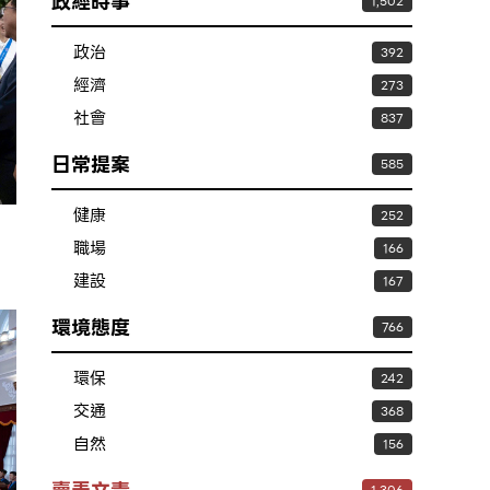
政經時事
1,502
政治
392
經濟
273
社會
837
日常提案
585
健康
252
職場
166
建設
167
環境態度
766
環保
242
交通
368
自然
156