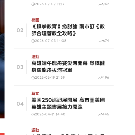
2026-07-07 11:17
742
校園
《鐵拳教育》掀討論 南市訂《教
02
師合理管教全攻略》
2026-07-03 14:08
674
運動
高雄端午龍舟賽愛河開幕 舉鐵健
03
身奪龍舟拔河冠軍
2026-06-19 21:59
496
藝文
美國250巡迴展開展 高市圖美國
04
英雄主題書展接力開跑
2026-04-11 14:40
445
運動