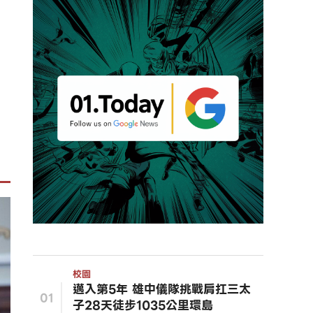
校園
邁入第5年 雄中儀隊挑戰肩扛三太
01
子28天徒步1035公里環島