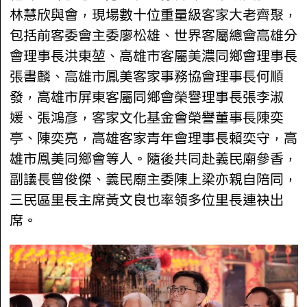
林慧欣與會，現場數十位重量級客家大老齊聚，
包括前客委會主委廖松雄、世界客屬總會高雄分
會理事長洪東堃、高雄市客屬美濃同鄉會理事長
張書麟、高雄市鳳美客家事務協會理事長何順
發，高雄市屏東客屬同鄉會榮譽理事長張李淑
媛、張鴻彥，客家文化基金會榮譽董事長陳奕
亭、陳奕亮，高雄客家青年會理事長賴奕守，高
雄市鳯美同鄉會等人。隨後共同赴義民廟參香，
副議長曾俊傑、義民廟主委陳上梁亦親自陪同，
三民區里長主席黃文良也率領多位里長連袂出
席。