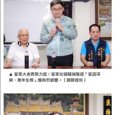
客家大老齊聚力挺！客家女婿賴瑞隆提「客語深
耕、青年生根」獲熱烈迴響。（競辦提供）