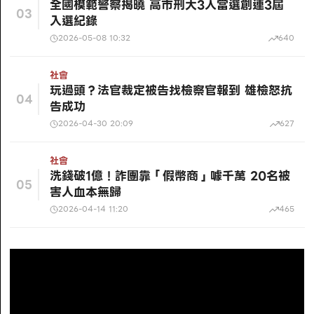
全國模範警察揭曉 高市刑大3人當選創連3屆
03
入選紀錄
2026-05-08 10:32
640
社會
玩過頭？法官裁定被告找檢察官報到 雄檢怒抗
04
告成功
2026-04-30 20:09
627
社會
洗錢破1億！詐團靠「假幣商」噱千萬 20名被
05
害人血本無歸
2026-04-14 11:20
465