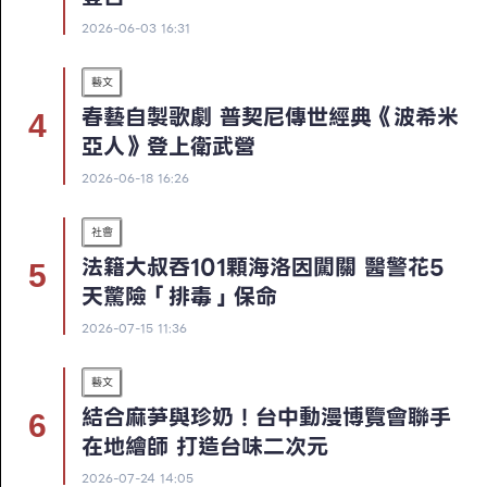
2026-06-03 16:31
藝文
春藝自製歌劇 普契尼傳世經典《波希米
亞人》登上衛武營
2026-06-18 16:26
社會
法籍大叔吞101顆海洛因闖關 醫警花5
天驚險「排毒」保命
2026-07-15 11:36
藝文
結合麻芛與珍奶！台中動漫博覽會聯手
在地繪師 打造台味二次元
2026-07-24 14:05