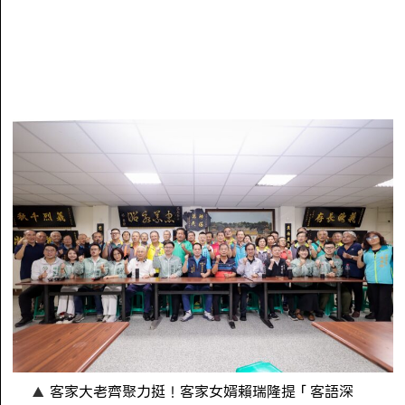
客家大老齊聚力挺！客家女婿賴瑞隆提「客語深