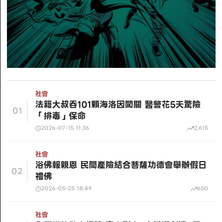
社會
法籍大叔吞101顆海洛因闖關 醫警花5天驚險
01
「排毒」保命
2026-07-15 11:36
2,615
社會
浴佛報親恩 民間產險結合菩薩功德會舉辦假日
02
禮佛
2026-05-25 18:49
650
社會