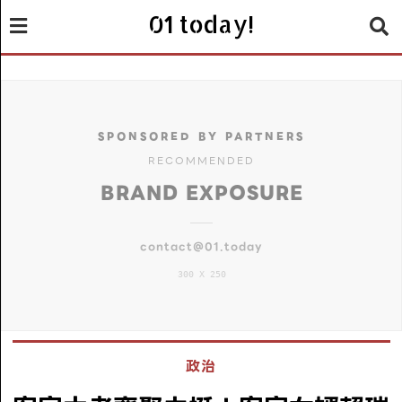
01 today!
SPONSORED BY PARTNERS
RECOMMENDED
BRAND EXPOSURE
contact@01.today
300 X 250
政治