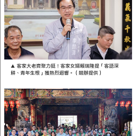
客家大老齊聚力挺！客家女婿賴瑞隆提「客語深
耕、青年生根」獲熱烈迴響。（競辦提供）