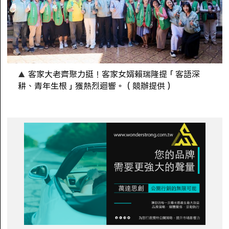
客家大老齊聚力挺！客家女婿賴瑞隆提「客語深
耕、青年生根」獲熱烈迴響。（競辦提供）