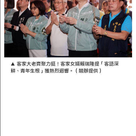
客家大老齊聚力挺！客家女婿賴瑞隆提「客語深
耕、青年生根」獲熱烈迴響。（競辦提供）