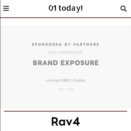
01 today!
SPONSORED BY PARTNERS
RECOMMENDED
BRAND EXPOSURE
contact@01.today
300 X 250
Rav4