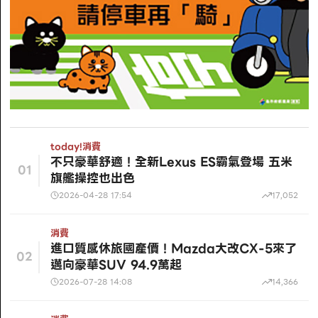
today!
消費
不只豪華舒適！全新Lexus ES霸氣登場 五米
01
旗艦操控也出色
2026-04-28 17:54
17,052
消費
進口質感休旅國產價！Mazda大改CX-5來了
02
邁向豪華SUV 94.9萬起
2026-07-28 14:08
14,366