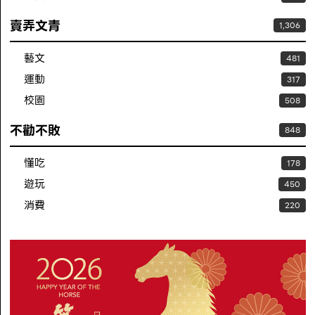
賣弄文青
1,306
藝文
481
運動
317
校園
508
不勸不敗
848
懂吃
178
遊玩
450
消費
220