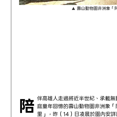
壽山動物園非洲象「
陪伴高雄人走過將近半世紀、承載無數家
庭童年回憶的壽山動物園非洲象「
里」，昨（14）日凌晨於園內安詳