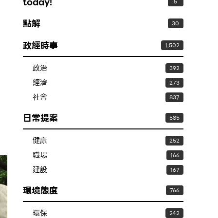
today!
5
點解
30
政經時事
1,502
政治
392
經濟
273
社會
837
日常提案
585
健康
252
職場
166
建設
167
環境態度
766
環保
242