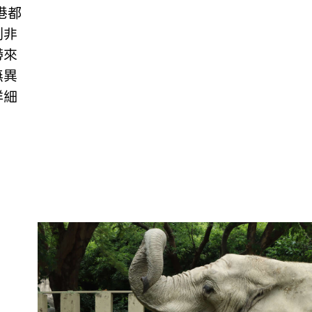
港都
到非
帶來
無異
詳細