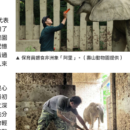
代表
證了
是園
記憶
看過
保育員餵食非洲象「阿里」。（壽山動物園提供）
人來
是心
最初
立深
能分
會輕