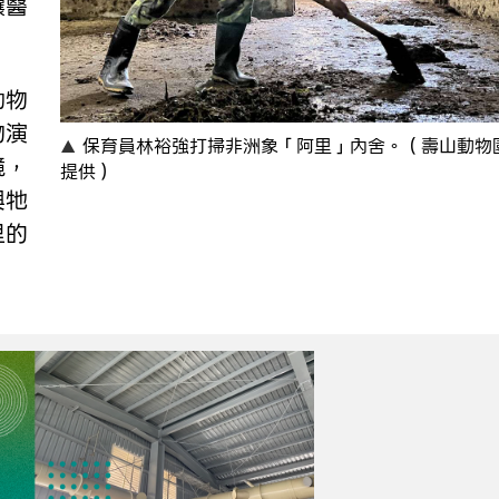
讓醫
動物
物演
保育員林裕強打掃非洲象「阿里」內舍。（壽山動物
鏡，
提供）
與牠
里的