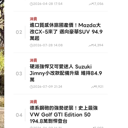
2026-04-28 17:54
17,056
消費
進口質感休旅國產價！Mazda大
改CX-5來了 邁向豪華SUV 94.9
02
萬起
2026-07-28 14:08
14,394
消費
硬派強悍又可愛迷人 Suzuki
Jimny小改款配備升級 維持84.9
03
萬
2026-07-09 21:24
9,921
消費
德系鋼砲的強勢逆襲！史上最強
VW Golf GTI Edition 50
04
194.8萬剽悍登台