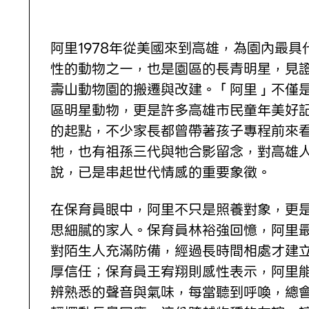
阿里1978年從美國來到高雄，為園內最具
性的動物之一，也是園區的長青明星，見
壽山動物園的搬遷與改建。「阿里」不僅
區明星動物，更是許多高雄市民童年美好
的起點，不少家長都曾帶著孩子專程前來
牠，也有祖孫三代與牠合影留念，對高雄
說，已是串起世代情感的重要象徵。
在保育員眼中，阿里不只是照養對象，更
思細膩的家人。保育員林裕強回憶，阿里
對陌生人充滿防備，經過長時間相處才建
厚信任；保育員王宥翔則感性表示，阿里
辨熟悉的聲音與氣味，每當聽到呼喚，總