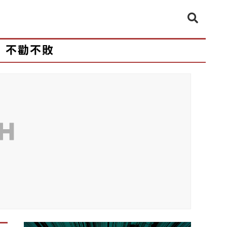
不勸不敗
CH