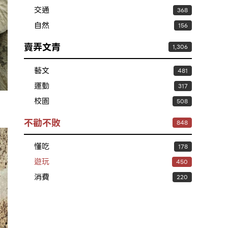
交通
368
自然
156
賣弄文青
1,306
藝文
481
運動
317
校園
508
不勸不敗
848
懂吃
178
遊玩
450
消費
220