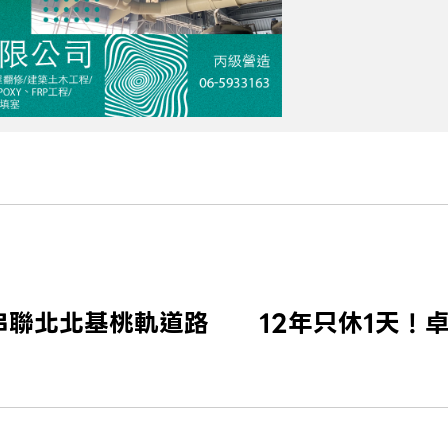
串聯北北基桃軌道路
12年只休1天！