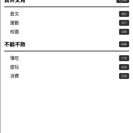
賣弄文青
1,306
藝文
481
運動
317
校園
508
不勸不敗
848
懂吃
178
遊玩
450
消費
220