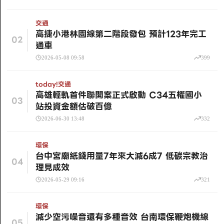
交通
高捷小港林園線第二階段發包 預計123年完工
02
通車
2026-05-08 09:58
399
today!
交通
高雄輕軌首件聯開案正式啟動 C34五權國小
03
站投資金額估破百億
2026-06-30 13:48
332
環保
台中宮廟紙錢用量7年來大減6成7 低碳宗教治
04
理見成效
2026-05-29 09:16
321
環保
減少空污噪音還有多種音效 台南環保鞭炮機線
05