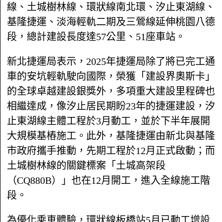
線、土城樹林線、環狀線南北環、汐止東湖線、
基隆捷運、淡海輕軌二期及三鶯線延伸桃園八德
段，總計建設長度達57公里、51座車站。
新北捷運局表示，2025年捷運局除了將已完工通
車的安坑輕軌駛向國際，榮獲「建設界奧斯卡」
的全球卓越建設銀獎外，多項重大建設里程碑也
相繼達成，像汐止居民期盼23年的捷運建設，汐
止東湖線主體工程於3月動工，並於下半年展開
大規模基樁施工。此外，基隆捷運由新北與基隆
市政府攜手推動，先期工程於12月正式啟動；而
土城樹林線的關鍵標案「土城高架段
（CQ880B）」也在12月開工，進入全線施工階
段。
為優化乘車體驗，環狀線板橋站5月已動工增設