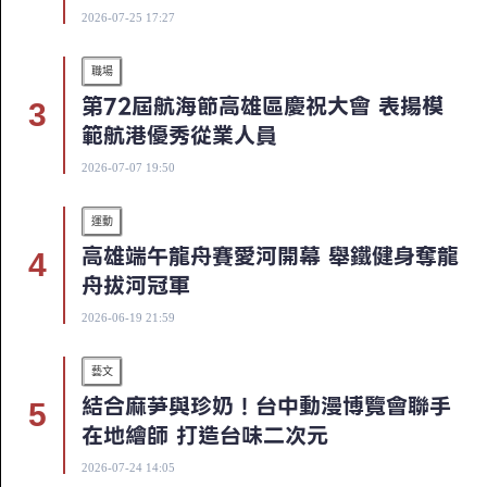
2026-07-25 17:27
職場
第72屆航海節高雄區慶祝大會 表揚模
範航港優秀從業人員
2026-07-07 19:50
運動
高雄端午龍舟賽愛河開幕 舉鐵健身奪龍
舟拔河冠軍
2026-06-19 21:59
藝文
結合麻芛與珍奶！台中動漫博覽會聯手
在地繪師 打造台味二次元
2026-07-24 14:05