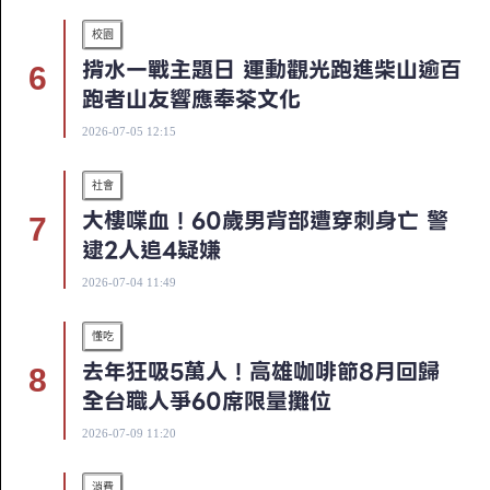
校園
揹水一戰主題日 運動觀光跑進柴山逾百
跑者山友響應奉茶文化
2026-07-05 12:15
社會
大樓喋血！60歲男背部遭穿刺身亡 警
逮2人追4疑嫌
2026-07-04 11:49
懂吃
去年狂吸5萬人！高雄咖啡節8月回歸
全台職人爭60席限量攤位
2026-07-09 11:20
消費