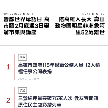
PREVIOUS STORY
NEXT STORY
響應世界母語日 高
陪高雄人長大 壽山
市圖2月底連3日舉
動物園明星非洲象阿
辦市集與講座
里52歲離世
職場
高雄市政府115年模範公務人員 12人積
極任事公開表揚
2026-07-07 15:40
交通
三鶯線運量突破75萬人次 侯友宜開箱
原住民主題彩繪列車