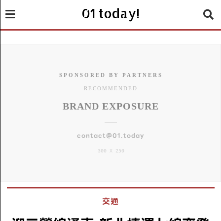
01 today!
SPONSORED BY PARTNERS
RECOMMENDED
BRAND EXPOSURE
contact@01.today
300 X 250
交通