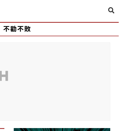
不勸不敗
CH