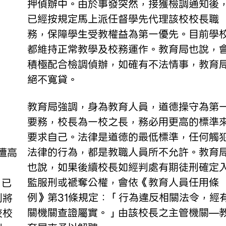
押偵辦中。由於事發突然，接獲檢調通知後
已經按規定馬上派任督學先代理該校校長職
務，保障學生受教權益為第一優先。目前學
都維持正常教學及校務運作。教育局也說，
積極配合檢調偵辦，如確有不法情事，教育
絕不寬貸。
教育局強調，身為教育人員，道德操守為第
要務，校長為一校之長，務必用更高的標準
要求自己。法律是道德的最低標準，任何觸
法律的行為，都是教職人員所不允許。教育
也說，如果後續校長如經判處有期徒刑確定
監服刑或褫奪公權，會依《教育人員任用條
，已
例》第31條規定：「行為違反相關法令，經
刑將
關機關查證屬實。」由該校長之主管機關—
校校