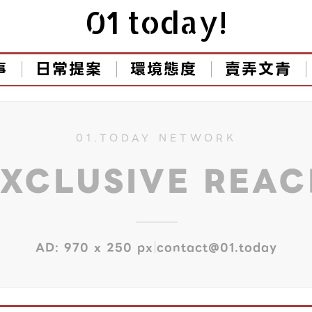
01 today!
事
日常提案
環境態度
賣弄文青
01.TODAY NETWORK
EXCLUSIVE REA
|
AD: 970 x 250 px
contact@01.today