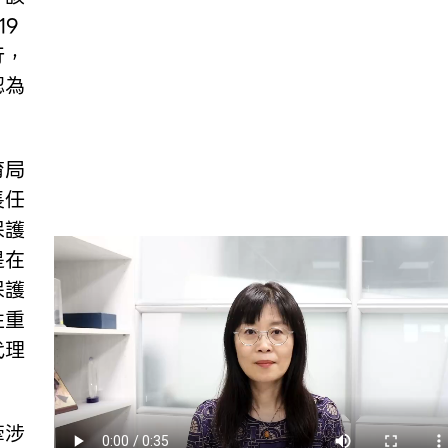
9
行，
認為
育局
長任
保護
是在
保護
性重
代理
牽涉