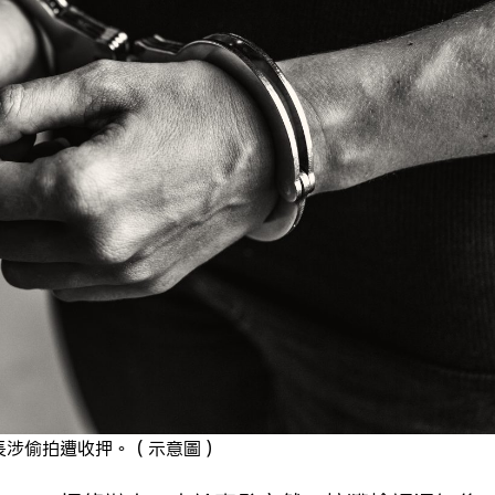
長涉偷拍遭收押。（示意圖）