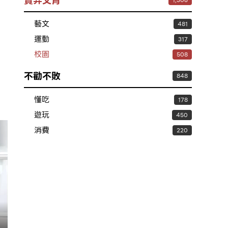
賣弄文青
1,306
藝文
481
運動
317
校園
508
不勸不敗
848
懂吃
178
遊玩
450
消費
220