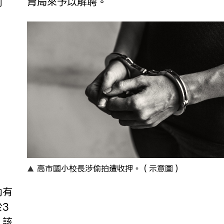
育局來予以解聘。
則
高市國小校長涉偷拍遭收押。（示意圖）
內有
3
，該