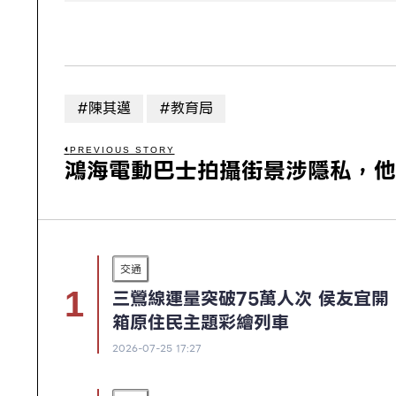
#陳其邁
#教育局
PREVIOUS STORY
鴻海電動巴士拍攝街景涉隱私，他
交通
三鶯線運量突破75萬人次 侯友宜開
箱原住民主題彩繪列車
2026-07-25 17:27