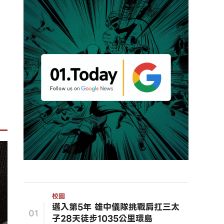
：
校園
邁入第5年 雄中儀隊挑戰肩扛三太
01
子28天徒步1035公里環島