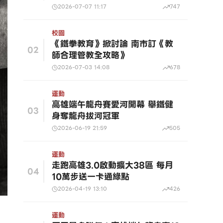
2026-07-07 11:17
747
校園
《鐵拳教育》掀討論 南市訂《教
02
師合理管教全攻略》
2026-07-03 14:08
678
運動
高雄端午龍舟賽愛河開幕 舉鐵健
03
身奪龍舟拔河冠軍
2026-06-19 21:59
505
運動
走跑高雄3.0啟動擴大38區 每月
04
10萬步送一卡通綠點
2026-04-19 13:10
426
運動