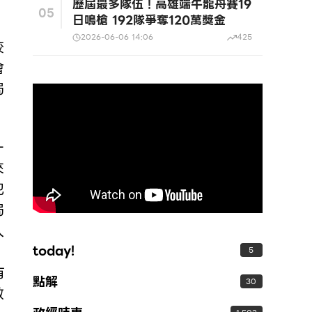
，
歷屆最多隊伍！高雄端午龍舟賽19
05
日鳴槍 192隊爭奪120萬獎金
2026-06-06 14:06
425
校
會
局
一
來
犯
局
入
today!
5
有
點解
30
教