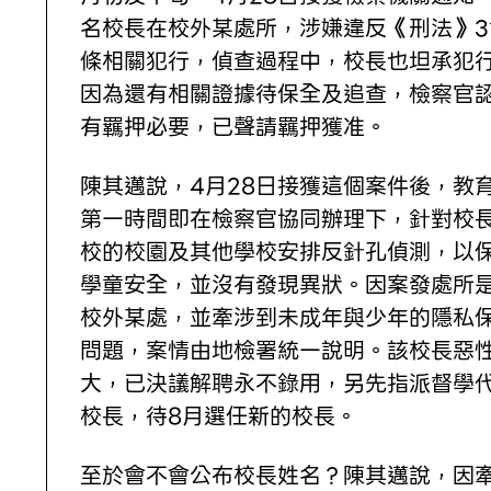
名校長在校外某處所，涉嫌違反《刑法》31
條相關犯行，偵查過程中，校長也坦承犯
因為還有相關證據待保全及追查，檢察官
有羈押必要，已聲請羈押獲准。
陳其邁說，4月28日接獲這個案件後，教
第一時間即在檢察官協同辦理下，針對校
校的校園及其他學校安排反針孔偵測，以
學童安全，並沒有發現異狀。因案發處所
校外某處，並牽涉到未成年與少年的隱私
問題，案情由地檢署統一說明。該校長惡
大，已決議解聘永不錄用，另先指派督學
校長，待8月選任新的校長。
至於會不會公布校長姓名？陳其邁說，因