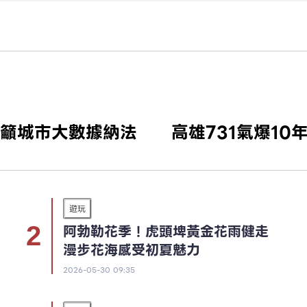
籲城市大數據納法
高雄731氣爆1
遊玩
阿勃勒花季！虎頭埤黃金花雨健走
漫步花海感受初夏魅力
2026-05-30 09:35