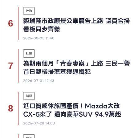
政治
賴瑞隆市政願景公車廣告上路 議員合掛
看板同步齊發
2026-08-05 11:40
社會
為期兩個月「青春專案」上路 三民一警
首日臨檢掃蕩查獲通緝犯
2026-07-01 12:43
消費
進口質感休旅國產價！Mazda大改
CX-5來了 邁向豪華SUV 94.9萬起
2026-07-28 14:08