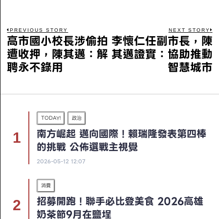
PREVIOUS STORY
NEXT STORY
高市國小校長涉偷拍
李懷仁任副市長，陳
遭收押，陳其邁：解
其邁證實：協助推動
聘永不錄用
智慧城市
TODAY!
政治
南方崛起 邁向國際！賴瑞隆發表第四棒
的挑戰 公佈選戰主視覺
2026-05-12 12:07
消費
招募開跑！聯手必比登美食 2026高雄
奶茶節9月在鹽埕