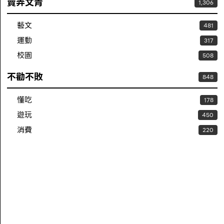
賣弄文青
1,306
藝文
481
運動
317
校園
508
不勸不敗
848
懂吃
178
遊玩
450
消費
220