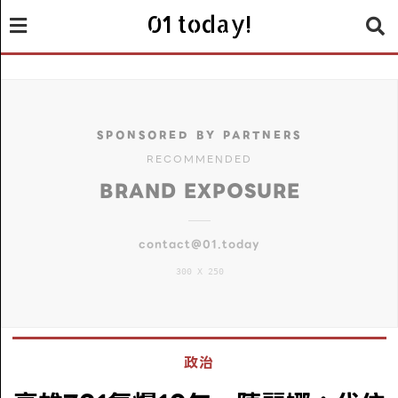
01 today!
SPONSORED BY PARTNERS
RECOMMENDED
BRAND EXPOSURE
contact@01.today
300 X 250
政治