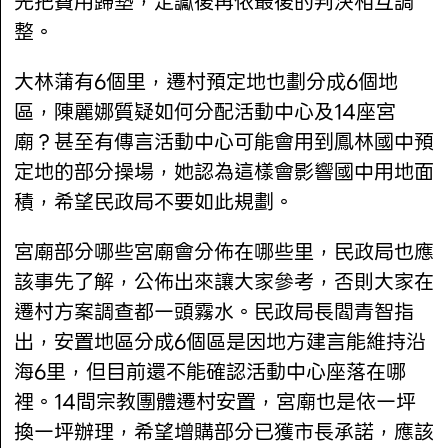
先把費用歸墊，定讞後再依最後的判決相互調
整。
大林蒲有6個里，遷村預定地也劃分成6個地
區，陳麗娜質疑如何分配活動中心及14座宮
廟？甚至有傳言活動中心可能會用到鳳林國中預
定地的部分操場，她認為這樣會影響國中用地面
積，希望民政局不要如此規劃。
宮廟部分哪些宮廟會分佈在哪些里，民政局也應
該事先了解，公佈出來讓大家參考，否則大家在
遷村方案調查都一頭霧水。民政局長閻青智指
出，安置地區分成6個區是因地方建言能維持沿
海6里，但目前還不能確認活動中心座落在哪
裡。14間宗教團體遷村安置，宮廟也是依一坪
換一坪辦理，希望增購部分已獲市長承諾，應該