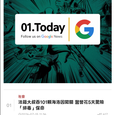
社會
法籍大叔吞101顆海洛因闖關 醫警花5天驚險
01
「排毒」保命
2026-07-15 11:36
2,617