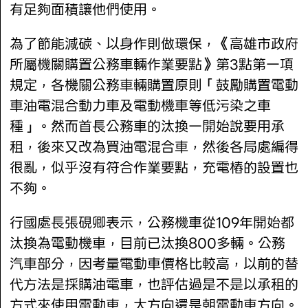
有足夠面積讓他們使用。
為了節能減碳、以身作則做環保，《高雄市政府
所屬機關購置公務車輛作業要點》第3點第一項
規定，各機關公務車輛購置原則「鼓勵購置電動
車油電混合動力車及電動機車等低污染之車
種」。然而首長公務車的汰換一開始說要用承
租，後來又改為買油電混合車，然後各局處編得
很亂，似乎沒有符合作業要點，充電樁的設置也
不夠。
行國處長張硯卿表示，公務機車從109年開始都
汰換為電動機車，目前已汰換800多輛。公務
汽車部分，因考量電動車價格比較高，以前的替
代方法是採購油電車，也評估過是不是以承租的
方式來使用電動車，大方向還是朝電動車方向。