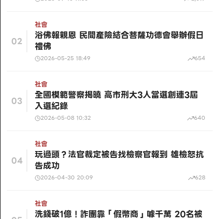
社會
浴佛報親恩 民間產險結合菩薩功德會舉辦假日
02
禮佛
2026-05-25 18:49
654
社會
全國模範警察揭曉 高市刑大3人當選創連3屆
03
入選紀錄
2026-05-08 10:32
640
社會
玩過頭？法官裁定被告找檢察官報到 雄檢怒抗
04
告成功
2026-04-30 20:09
628
社會
洗錢破1億！詐團靠「假幣商」噱千萬 20名被