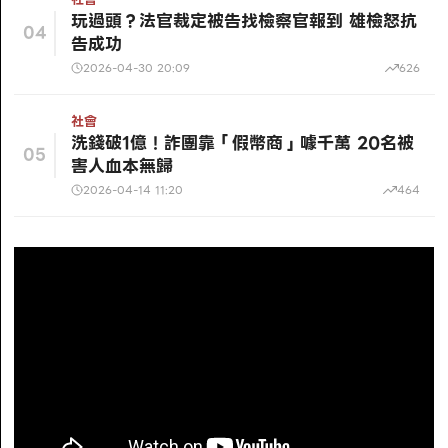
玩過頭？法官裁定被告找檢察官報到 雄檢怒抗
04
告成功
2026-04-30 20:09
626
社會
洗錢破1億！詐團靠「假幣商」噱千萬 20名被
05
害人血本無歸
2026-04-14 11:20
464