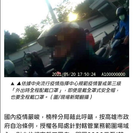
▲依據中央流行疫情指揮中心規範疫情警戒第三級
「外出時全程配戴口罩」，即使是戴全罩式安全帽，
也要全程戴口罩。（圖/現場新聞翻攝）
國內疫情嚴峻，楠梓分局藉此呼籲，按高雄市政
府自治條例，授權各局處針對轄管業務範圍場域