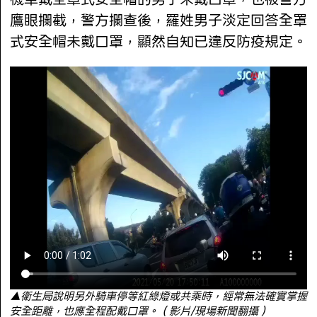
鷹眼攔截，警方攔查後，羅姓男子淡定回答全罩
式安全帽未戴口罩，顯然自知已違反防疫規定。
▲衛生局說明另外騎車停等紅綠燈或共乘時，經常無法確實掌握
安全距離，也應全程配戴口罩。（影片/現場新聞翻攝）