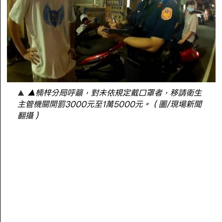
▲楠梓分局呼籲，對未依規定戴口罩者，移請衛生
主管機關開罰3000元至1萬5000元。（圖/現場新聞
翻攝）