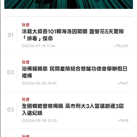
社會
法籍大叔吞101顆海洛因闖關 醫警花5天驚險
01
「排毒」保命
2026-07-15 11:36
2,609
社會
浴佛報親恩 民間產險結合菩薩功德會舉辦假日
02
禮佛
2026-05-25 18:49
647
社會
全國模範警察揭曉 高市刑大3人當選創連3屆
03
入選紀錄
2026-05-08 10:32
638
社會