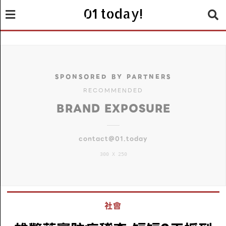
01 today!
SPONSORED BY PARTNERS
RECOMMENDED
BRAND EXPOSURE
contact@01.today
300 X 250
社會