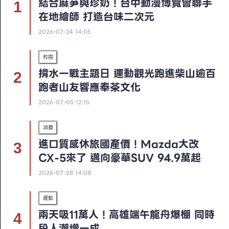
結合麻芛與珍奶！台中動漫博覽會聯手
在地繪師 打造台味二次元
2026-07-24 14:05
校園
揹水一戰主題日 運動觀光跑進柴山逾百
跑者山友響應奉茶文化
2026-07-05 12:15
消費
進口質感休旅國產價！Mazda大改
CX-5來了 邁向豪華SUV 94.9萬起
2026-07-28 14:08
運動
兩天吸11萬人！高雄端午龍舟爆棚 同時
段人潮增一成