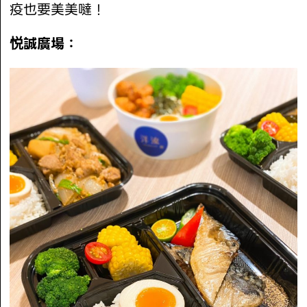
疫也要美美噠！
悦誠廣場：