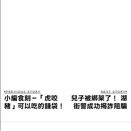
PREVIOUS STORY
NEXT STORY
小編食刻－「虎咬
兒子被綁架了！ 湖
豬」可以吃的錢袋！
街警成功揭詐阻騙