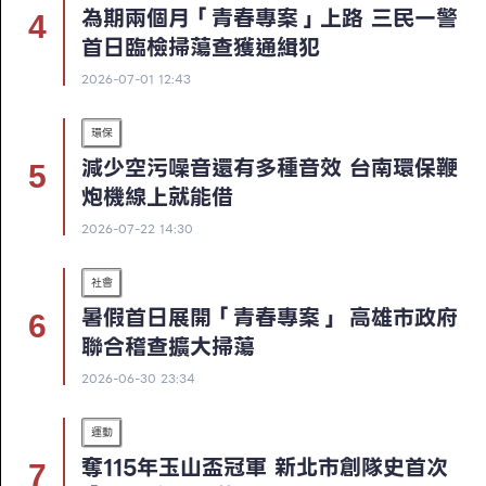
為期兩個月「青春專案」上路 三民一警
首日臨檢掃蕩查獲通緝犯
2026-07-01 12:43
環保
減少空污噪音還有多種音效 台南環保鞭
炮機線上就能借
2026-07-22 14:30
社會
暑假首日展開「青春專案」 高雄市政府
聯合稽查擴大掃蕩
2026-06-30 23:34
運動
奪115年玉山盃冠軍 新北市創隊史首次