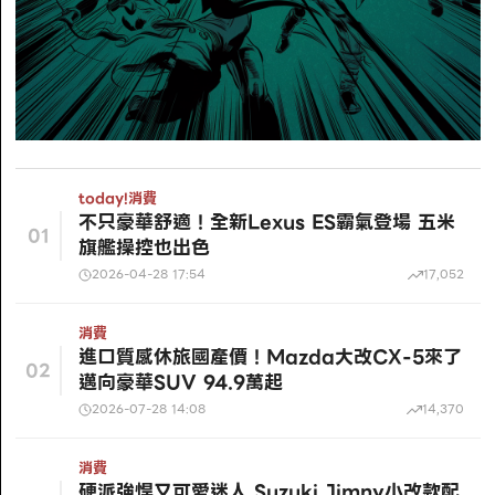
today!
消費
不只豪華舒適！全新Lexus ES霸氣登場 五米
01
旗艦操控也出色
2026-04-28 17:54
17,052
消費
進口質感休旅國產價！Mazda大改CX-5來了
02
邁向豪華SUV 94.9萬起
2026-07-28 14:08
14,370
消費
硬派強悍又可愛迷人 Suzuki Jimny小改款配