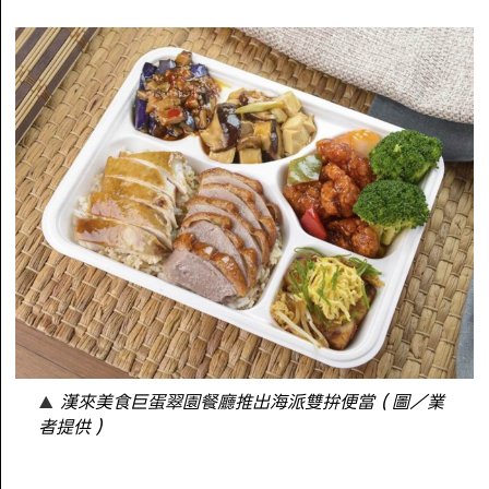
漢來美食巨蛋翠園餐廳推出海派雙拚便當（圖／業
者提供）