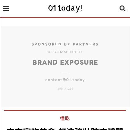
01 today!
SPONSORED BY PARTNERS
RECOMMENDED
BRAND EXPOSURE
contact@01.today
300 X 250
懂吃