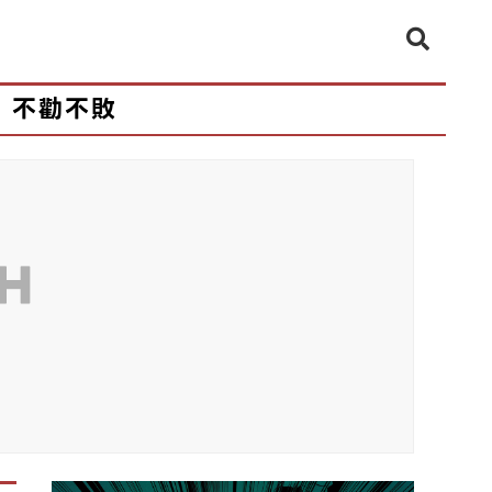
不勸不敗
CH