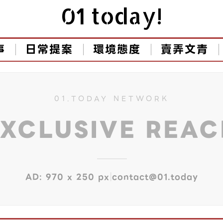
01 today!
事
日常提案
環境態度
賣弄文青
01.TODAY NETWORK
EXCLUSIVE REA
|
AD: 970 x 250 px
contact@01.today