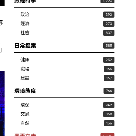
政經時事
1,502
政治
392
專
經濟
273
社會
837
疫
日常提案
585
知
健康
252
職場
166
建設
167
環境態度
766
環保
242
交通
368
自然
156