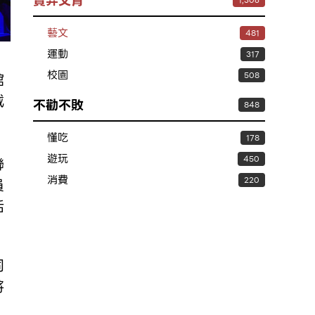
賣弄文青
1,306
藝文
481
運動
317
校園
508
館
戴
不勸不敗
848
懂吃
178
遊玩
450
聯
消費
220
員
活
同
將
。