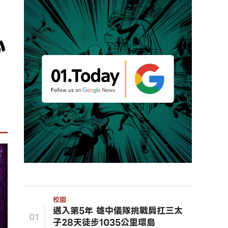
心
校園
邁入第5年 雄中儀隊挑戰肩扛三太
01
子28天徒步1035公里環島