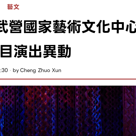
藝文
武營國家藝術文化中
目演出異動
:30
by
Cheng Zhuo Xun