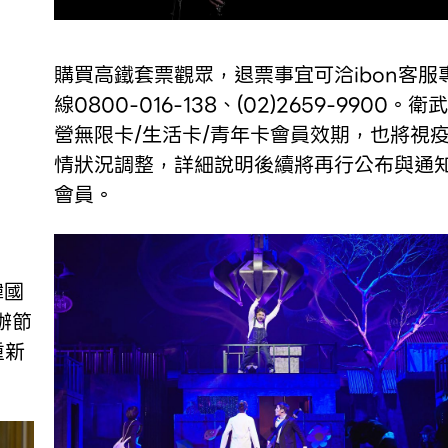
購買高鐵套票觀眾，退票事宜可洽ibon客服
線0800-016-138、(02)2659-9900。衛武
營無限卡/生活卡/青年卡會員效期，也將視
情狀況調整，詳細說明後續將再行公布與通
會員。
韓國
辦節
重新