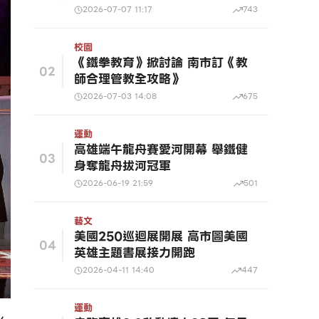
2026-07-07 11:17
743
校園
《鐵拳教育》掀討論 南市訂《教
02
師合理管教全攻略》
2026-07-03 14:08
675
運動
高雄端午龍舟賽愛河開幕 舉鐵健
03
身奪龍舟拔河冠軍
2026-06-19 21:59
501
藝文
美國250巡迴展開展 高市圖美國
04
英雄主題書展接力開跑
2026-04-11 14:40
447
運動