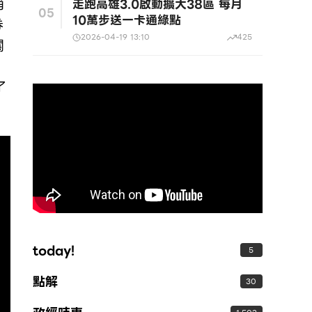
消
走跑高雄3.0啟動擴大38區 每月
05
10萬步送一卡通綠點
券
2026-04-19 13:10
425
關
了
today!
5
點解
30