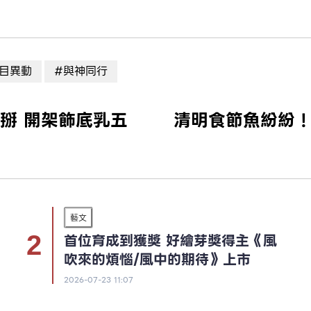
目異動
#與神同行
掰 開架飾底乳五
清明食節魚紛紛
藝文
首位育成到獲獎 好繪芽獎得主《風
吹來的煩惱/風中的期待》上市
2026-07-23 11:07