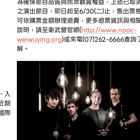
為確保節目品質與民眾觀賞權益，上述已取
之演出節目，即日起至6/30(二)止，售出票
可依購票金額辦理退費，更多退票資訊與相
說明，請至衛武營官網(
http://www.npac-
weiwuying.org
)或來電(07)262-6666查詢
解。
近期
國際