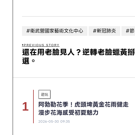
#衛武營國家藝術文化中心
#新冠肺炎
#節
PREVIOUS STORY
還在用老臉見人？逆轉老臉蠟黃掰
選。
遊玩
阿勃勒花季！虎頭埤黃金花雨健走
漫步花海感受初夏魅力
2026-05-30 09:35