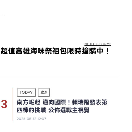
NEXT STORY
！超值高雄海味祭祖包限時搶購中！
TODAY!
政治
南方崛起 邁向國際！賴瑞隆發表第
四棒的挑戰 公佈選戰主視覺
2026-05-12 12:07