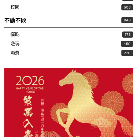
校園
508
不勸不敗
848
懂吃
178
遊玩
450
消費
220