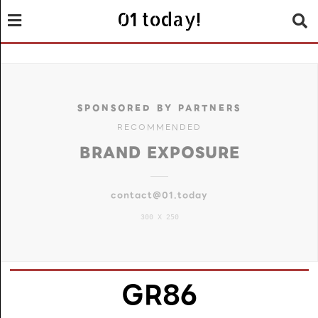
01 today!
SPONSORED BY PARTNERS
RECOMMENDED
BRAND EXPOSURE
contact@01.today
300 X 250
GR86