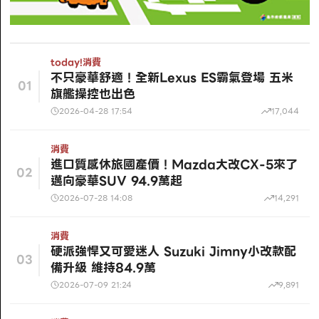
today!
消費
不只豪華舒適！全新Lexus ES霸氣登場 五米
01
旗艦操控也出色
2026-04-28 17:54
17,044
消費
進口質感休旅國產價！Mazda大改CX-5來了
02
邁向豪華SUV 94.9萬起
2026-07-28 14:08
14,291
消費
硬派強悍又可愛迷人 Suzuki Jimny小改款配
03
備升級 維持84.9萬
2026-07-09 21:24
9,891