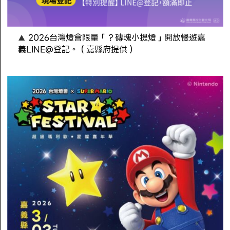
2026台灣燈會限量「？磚塊小提燈」開放慢遊嘉
義LINE@登記。（嘉縣府提供）