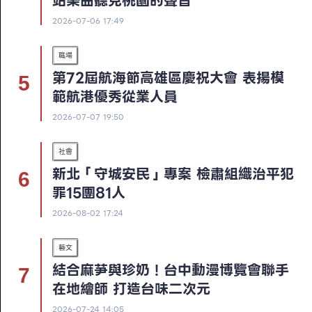
站樂曲聽見桃園的聲音
2026-07-06 17:49
職場
第72屆航海節高雄區慶祝大會 表揚模
範航港優秀從業人員
2026-07-07 19:50
社會
新北「守城安民」專案 檢肅組織治平犯
罪15團81人
2026-08-02 17:24
藝文
結合麻芛與珍奶！台中動漫博覽會聯手
在地繪師 打造台味二次元
2026-07-24 14:05