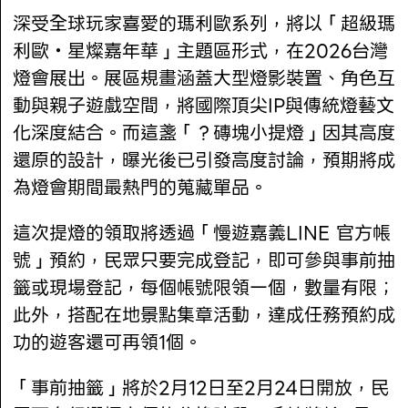
深受全球玩家喜愛的瑪利歐系列，將以「超級瑪
利歐・星燦嘉年華」主題區形式，在2026台灣
燈會展出。展區規畫涵蓋大型燈影裝置、角色互
動與親子遊戲空間，將國際頂尖IP與傳統燈藝文
化深度結合。而這盞「？磚塊小提燈」因其高度
還原的設計，曝光後已引發高度討論，預期將成
為燈會期間最熱門的蒐藏單品。
這次提燈的領取將透過「慢遊嘉義LINE 官方帳
號」預約，民眾只要完成登記，即可參與事前抽
籤或現場登記，每個帳號限領一個，數量有限；
此外，搭配在地景點集章活動，達成任務預約成
功的遊客還可再領1個。
「事前抽籤」將於2月12日至2月24日開放，民