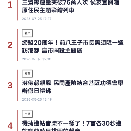
三鶯線運量突破75萬人次 侯友宜開箱
原住民主題彩繪列車
2026-07-25 17:27
藝文
締盟20周年！前八王子市長黑須隆一造
訪港都 高市圖設主題展
2026-06-16 15:08
社會
浴佛報親恩 民間產險結合菩薩功德會舉
辦假日禮佛
2026-05-25 18:49
交通
機捷進站音樂不一樣了！7首各30秒進