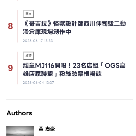
藝文
《哥吉拉》怪獸設計師西川伸司駁二動
漫倉庫現場創作中
2026-06-17 13:33
經濟
頑童MJ116開唱！23名店組「OGS高
雄店家聯盟」粉絲憑票根暢飲
2026-06-04 13:37
Authors
黃 志豪