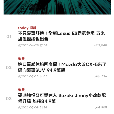
today!
消費
不只豪華舒適！全新Lexus ES霸氣登場 五米
01
旗艦操控也出色
2026-04-28 17:54
17,048
消費
進口質感休旅國產價！Mazda大改CX-5來了
02
邁向豪華SUV 94.9萬起
2026-07-28 14:08
14,326
消費
硬派強悍又可愛迷人 Suzuki Jimny小改款配
03
備升級 維持84.9萬
2026-07-09 21:24
9,905