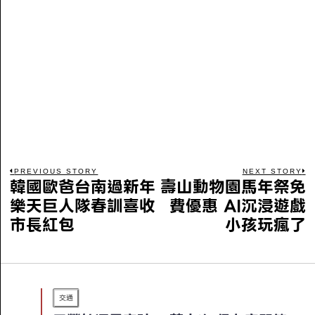
PREVIOUS STORY
NEXT STORY
韓國歐爸台南過新年
壽山動物園馬年祭免
樂天巨人隊春訓喜收
費優惠 AI沉浸遊戲
市長紅包
小孩玩瘋了
交通