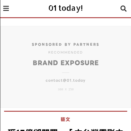
01 today!
SPONSORED BY PARTNERS
RECOMMENDED
BRAND EXPOSURE
contact@01.today
300 X 250
藝文