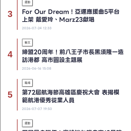
運動
For Our Dream！亞運應援曲5平台
上架 戴愛玲、Marz23獻唱
2026-07-24 12:33
藝文
締盟20周年！前八王子市長黑須隆一造
訪港都 高市圖設主題展
2026-06-16 15:08
職場
第72屆航海節高雄區慶祝大會 表揚模
範航港優秀從業人員
2026-07-07 19:50
運動