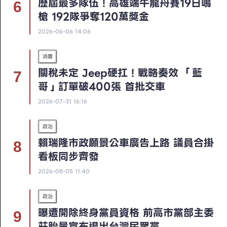
歷屆最多隊伍！高雄端午龍舟賽19日鳴
槍 192隊爭奪120萬獎金
2026-06-06 14:06
消費
關稅未定 Jeep硬扛！戰略奏效 「藍
哥」訂單破400張 首批交車
2026-07-31 16:16
政治
賴瑞隆市政願景公車廣告上路 議員合掛
看板同步齊發
2026-08-05 11:40
政治
曝遭開除終身黨員資格 前高市黨部主委
莊貽量宣布退出台灣民眾黨