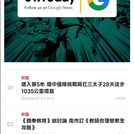
校園
邁入第5年 雄中儀隊挑戰肩扛三太子28天徒步
01
1035公里環島
2026-07-07 11:17
737
校園
《鐵拳教育》掀討論 南市訂《教師合理管教全
02
攻略》