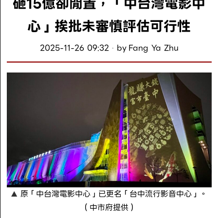
砸15億卻閒置，「中台灣電影中
心」挨批未審慎評估可行性
2025-11-26 09:32
by
Fang Ya Zhu
原「中台灣電影中心」已更名「台中流行影音中心」。
（中市府提供）