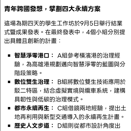
青年跨國發想，擘劃四大永續方案
這場為期四天的學生工作坊於9月5日舉行結業
式暨成果發表。在最終發表中，4個小組分別提
出具體且創新的計畫：
智慧淨零港口：
A組參考橫濱港的治理經
驗，為高雄港規劃邁向智慧淨零的藍圖與分
階段策略。
數位雙生治理：
B組將數位雙生技術應用於
駁二特區，結合虛擬實境與纜車系統，建構
具韌性與低碳的治理模式。
都市永續再生：
C組借鏡兩地經驗，提出土
地再利用與新型交通導入的永續再生計畫。
歷史人文步道：
D組則從都市設計角度出