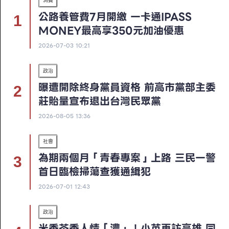
消費
公路養管費7月開繳 一卡通iPASS
MONEY最高享350元加油優惠
2026-07-03 10:21
政治
曝遭開除終身黨員資格 前高市黨部主委
莊貽量宣布退出台灣民眾黨
2026-08-05 13:36
社會
為期兩個月「青春專案」上路 三民一警
首日臨檢掃蕩查獲通緝犯
2026-07-01 12:43
政治
米香茶香人情「濃」！小英再訪高雄 同