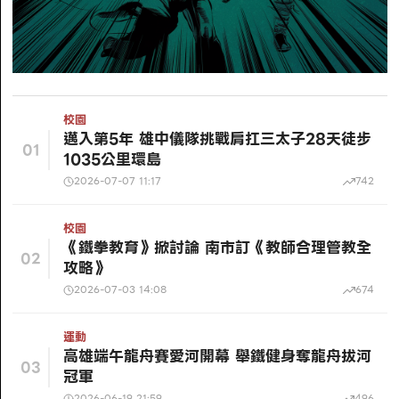
校園
邁入第5年 雄中儀隊挑戰肩扛三太子28天徒步
01
1035公里環島
2026-07-07 11:17
742
校園
《鐵拳教育》掀討論 南市訂《教師合理管教全
02
攻略》
2026-07-03 14:08
674
運動
高雄端午龍舟賽愛河開幕 舉鐵健身奪龍舟拔河
03
冠軍
2026-06-19 21:59
496