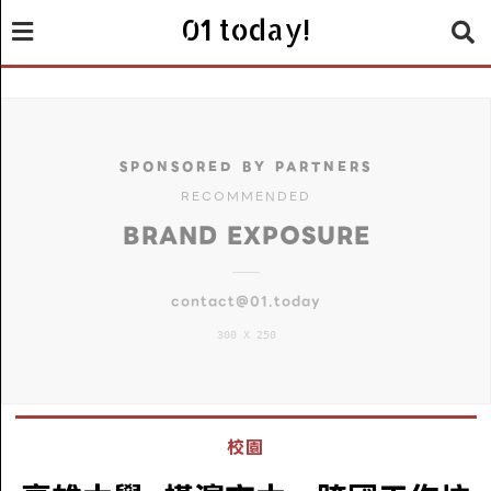
01 today!
SPONSORED BY PARTNERS
RECOMMENDED
BRAND EXPOSURE
contact@01.today
300 X 250
校園