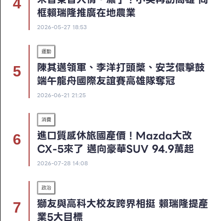
框賴瑞隆推廣在地農業
2026-05-27 18:53
運動
陳其邁領軍、李洋打頭槳、安芝儇擊鼓
端午龍舟國際友誼賽高雄隊奪冠
2026-06-21 21:25
消費
進口質感休旅國產價！Mazda大改
CX-5來了 邁向豪華SUV 94.9萬起
2026-07-28 14:08
政治
獅友與高科大校友跨界相挺 賴瑞隆提產
業5大目標