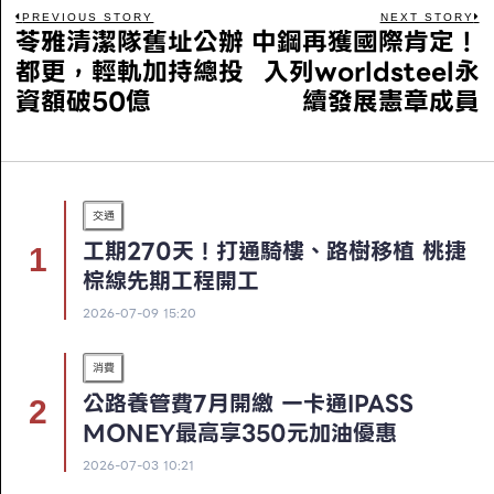
PREVIOUS STORY
NEXT STORY
苓雅清潔隊舊址公辦
中鋼再獲國際肯定！
都更，輕軌加持總投
入列worldsteel永
資額破50億
續發展憲章成員
交通
工期270天！打通騎樓、路樹移植 桃捷
棕線先期工程開工
2026-07-09 15:20
消費
公路養管費7月開繳 一卡通iPASS
MONEY最高享350元加油優惠
2026-07-03 10:21