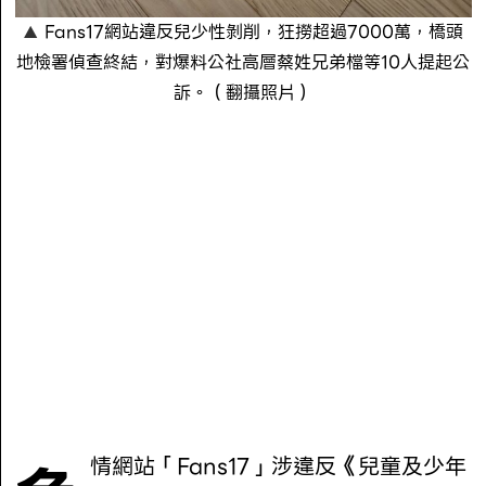
Fans17網站違反兒少性剝削，狂撈超過7000萬，橋頭
地檢署偵查終結，對爆料公社高層蔡姓兄弟檔等10人提起公
訴。（翻攝照片）