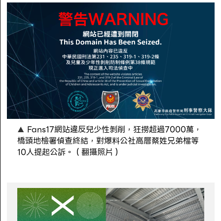
Fans17網站違反兒少性剝削，狂撈超過7000萬，
橋頭地檢署偵查終結，對爆料公社高層蔡姓兄弟檔等
10人提起公訴。（翻攝照片）