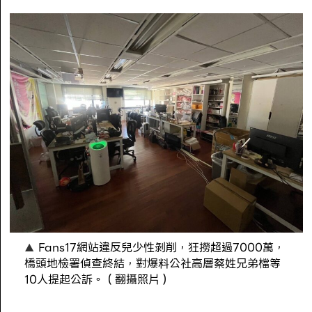
Fans17網站違反兒少性剝削，狂撈超過7000萬，
橋頭地檢署偵查終結，對爆料公社高層蔡姓兄弟檔等
10人提起公訴。（翻攝照片）