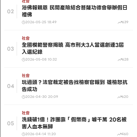
社會
浴佛報親恩 民間產險結合菩薩功德會舉辦假日
02
禮佛
2026-05-25 18:49
639
社會
全國模範警察揭曉 高市刑大3人當選創連3屆
03
入選紀錄
2026-05-08 10:32
628
社會
玩過頭？法官裁定被告找檢察官報到 雄檢怒抗
04
告成功
2026-04-30 20:09
620
社會
洗錢破1億！詐團靠「假幣商」噱千萬 20名被
05
害人血本無歸
2026-04-14 11:20
460