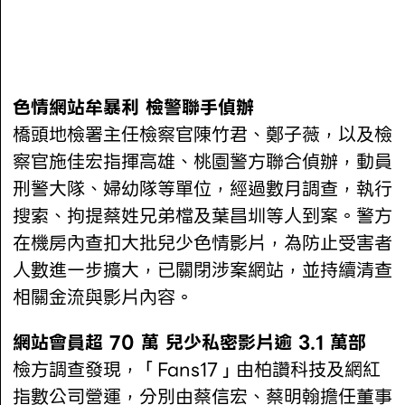
色情網站牟暴利 檢警聯手偵辦
橋頭地檢署主任檢察官陳竹君、鄭子薇，以及檢
察官施佳宏指揮高雄、桃園警方聯合偵辦，動員
刑警大隊、婦幼隊等單位，經過數月調查，執行
搜索、拘提蔡姓兄弟檔及葉昌圳等人到案。警方
在機房內查扣大批兒少色情影片，為防止受害者
人數進一步擴大，已關閉涉案網站，並持續清查
相關金流與影片內容。
網站會員超 70 萬 兒少私密影片逾 3.1 萬部
檢方調查發現，「Fans17」由柏讚科技及網紅
指數公司營運，分別由蔡信宏、蔡明翰擔任董事