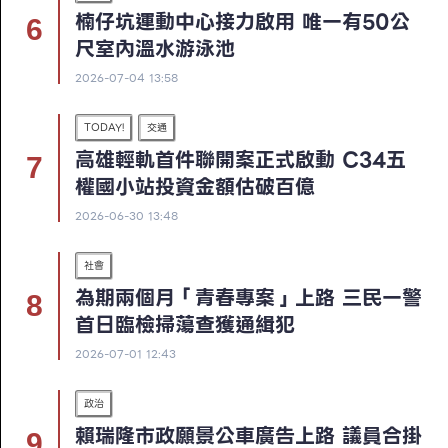
楠仔坑運動中心接力啟用 唯一有50公
尺室內溫水游泳池
2026-07-04 13:58
TODAY!
交通
高雄輕軌首件聯開案正式啟動 C34五
權國小站投資金額估破百億
2026-06-30 13:48
社會
為期兩個月「青春專案」上路 三民一警
首日臨檢掃蕩查獲通緝犯
2026-07-01 12:43
政治
賴瑞隆市政願景公車廣告上路 議員合掛