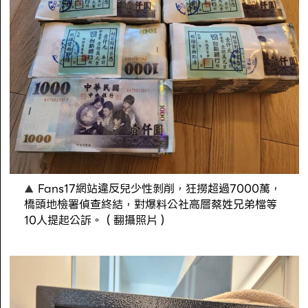
Fans17網站違反兒少性剝削，狂撈超過7000萬，
橋頭地檢署偵查終結，對爆料公社高層蔡姓兄弟檔等
10人提起公訴。（翻攝照片）