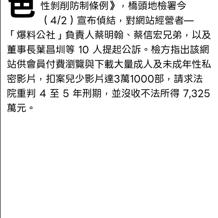
色情網站「Fans17」涉違反《兒童及少年
性剝削防制條例》，橋頭地檢署今
（4/2）宣布偵結，對網站經營者—
「爆料公社」負責人蔡明翰、蔡信宏兄弟，以及
董事長葉昌圳等 10 人提起公訴。檢方指出該網
站供會員付費瀏覽與下載大量成人及未成年性私
密影片，扣案兒少影片達3萬1000部，請求法
院重判 4 至 5 年刑期，並沒收不法所得 7,325
萬元。