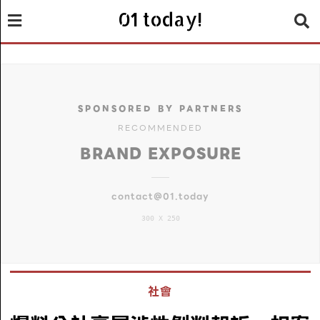
01 today!
SPONSORED BY PARTNERS
RECOMMENDED
BRAND EXPOSURE
contact@01.today
300 X 250
社會