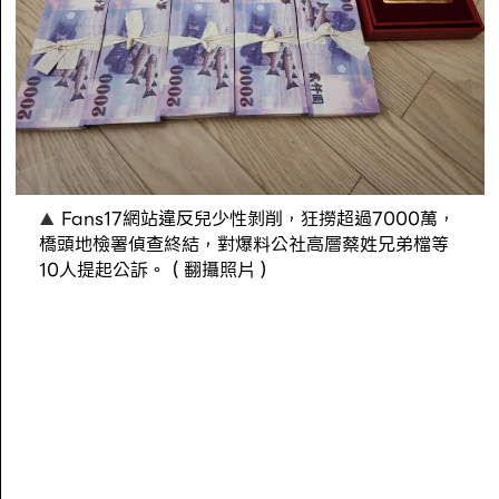
Fans17網站違反兒少性剝削，狂撈超過7000萬，
橋頭地檢署偵查終結，對爆料公社高層蔡姓兄弟檔等
10人提起公訴。（翻攝照片）