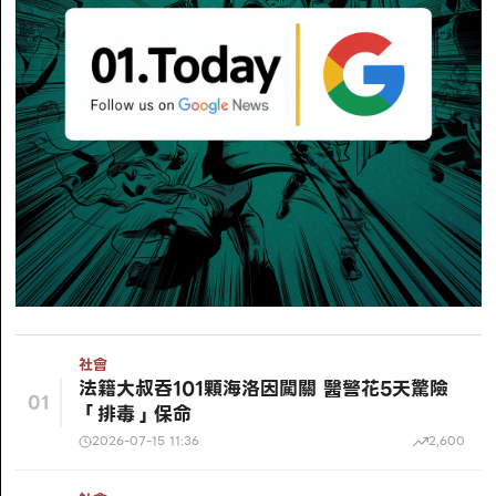
社會
法籍大叔吞101顆海洛因闖關 醫警花5天驚險
01
「排毒」保命
2026-07-15 11:36
2,600