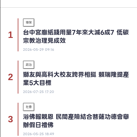
環保
台中宮廟紙錢用量7年來大減6成7 低碳
宗教治理見成效
2026-05-29 09:16
政治
獅友與高科大校友跨界相挺 賴瑞隆提產
業5大目標
2026-07-25 17:20
社會
浴佛報親恩 民間產險結合菩薩功德會舉
辦假日禮佛
2026-05-25 18:49