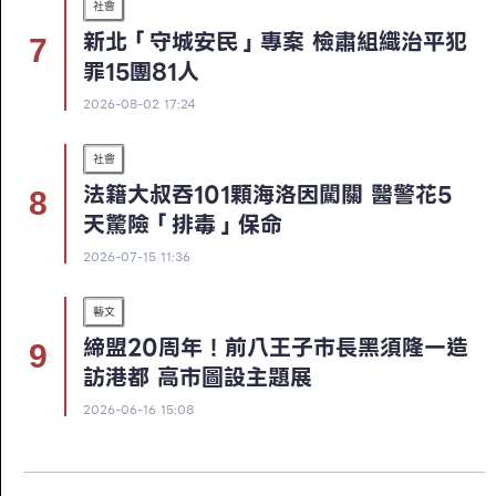
社會
新北「守城安民」專案 檢肅組織治平犯
罪15團81人
2026-08-02 17:24
社會
法籍大叔吞101顆海洛因闖關 醫警花5
天驚險「排毒」保命
2026-07-15 11:36
藝文
締盟20周年！前八王子市長黑須隆一造
訪港都 高市圖設主題展
2026-06-16 15:08