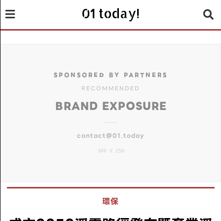
01 today!
SPONSORED BY PARTNERS
RECOMMENDED
BRAND EXPOSURE
contact@01.today
300 X 250
環保