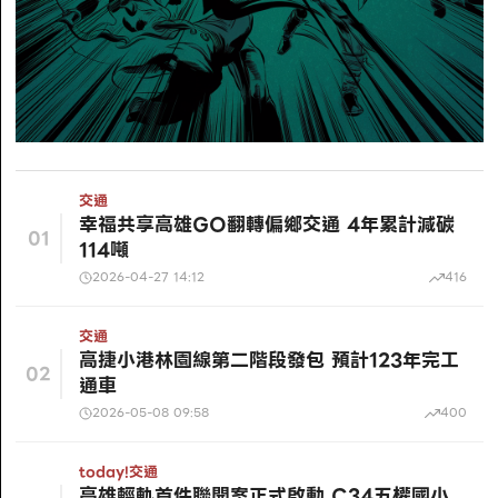
交通
幸福共享高雄GO翻轉偏鄉交通 4年累計減碳
01
114噸
2026-04-27 14:12
416
交通
高捷小港林園線第二階段發包 預計123年完工
02
通車
2026-05-08 09:58
400
today!
交通
高雄輕軌首件聯開案正式啟動 C34五權國小