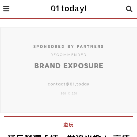
01 today!
SPONSORED BY PARTNERS
RECOMMENDED
BRAND EXPOSURE
contact@01.today
300 X 250
遊玩