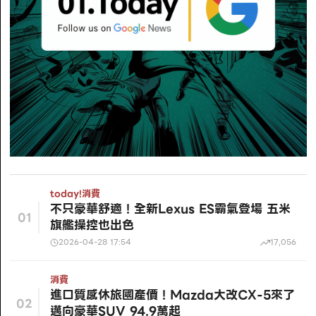
today!
消費
不只豪華舒適！全新Lexus ES霸氣登場 五米
01
旗艦操控也出色
2026-04-28 17:54
17,056
消費
進口質感休旅國產價！Mazda大改CX-5來了
02
邁向豪華SUV 94.9萬起