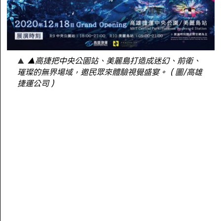
▲高捷把中央公園站、美麗島打造成迷幻、前衛、
璀璨的無界場域，邀民眾來體驗視覺盛宴。（圖/高雄
捷運公司）