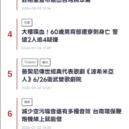
莊貽量宣布退出台灣民眾黨
2026-08-05 13:36
社會
大樓喋血！60歲男背部遭穿刺身亡 警
逮2人追4疑嫌
2026-07-04 11:49
TODAY!
藝文
普契尼傳世經典代表歌劇《波希米亞
人》6/26衛武營歌劇院
2026-05-28 12:20
環保
減少空污噪音還有多種音效 台南環保鞭
炮機線上就能借
2026-07-22 14:30