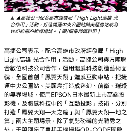
▲高捷公司配合高市經發局「High Light高雄 光
合作用」活動，打造捷運中央公園站與美麗島站成為
迷幻前衛的脆燦場域。（圖/編集部資料照）
高捷公司表示，配合高雄市政府經發局「High
Light高雄 光合作用」活動，高捷公司與方陣聯
合數位科技公司合作，運用體感科技創造藝術面
貌，全國首創「鳳翼天翔」體感互動車站，把捷
運中央公園站、美麗島打造成迷幻、前衛、璀璨
的無界場域，使用EPSON日本最新上市高端投
影機，及體感科技中的「互動投影」技術，分別
打造「鳳翼天翔—天之篇」與「鳳翼天翔—地之
篇」兩大主題場景，除了氣勢磅礡的光雕秀之
外，千萬別忘了拿起手機掃描QR-CODE開啟