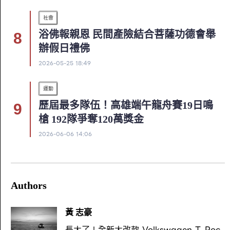
社會
浴佛報親恩 民間產險結合菩薩功德會舉
辦假日禮佛
2026-05-25 18:49
運動
歷屆最多隊伍！高雄端午龍舟賽19日鳴
槍 192隊爭奪120萬獎金
2026-06-06 14:06
Authors
黃 志豪
長大了！全新大改款 Volkswagen T-Roc