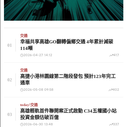
交通
幸福共享高雄GO翻轉偏鄉交通 4年累計減碳
01
114噸
2026-04-27 14:12
417
交通
高捷小港林園線第二階段發包 預計123年完工
02
通車
2026-05-08 09:58
402
today!
交通
高雄輕軌首件聯開案正式啟動 C34五權國小站
03
投資金額估破百億
2026-06-30 13:48
337