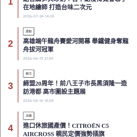
在地繪師 打造台味二次元
2026-07-24 14:05
運動
高雄端午龍舟賽愛河開幕 舉鐵健身奪龍
舟拔河冠軍
2026-06-19 21:59
藝文
締盟20周年！前八王子市長黑須隆一造
訪港都 高市圖設主題展
2026-06-16 15:08
消費
進口休旅國產價！CITROËN C5
AIRCROSS 親民定價強勢插旗