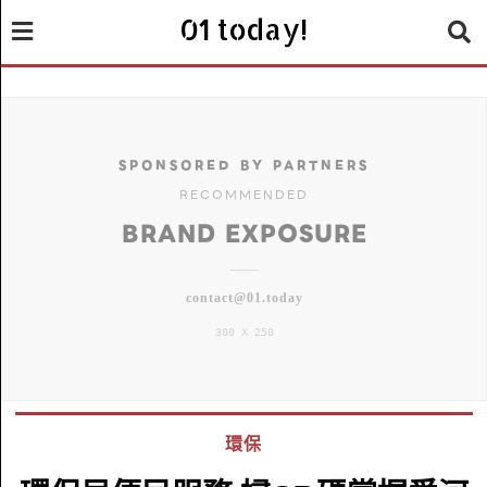
01 today!
SPONSORED BY PARTNERS
RECOMMENDED
BRAND EXPOSURE
contact@01.today
300 X 250
環保