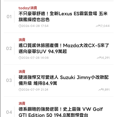
today!
消費
不只豪華舒適！全新Lexus ES霸氣登場 五米
01
旗艦操控也出色
2026-04-28 17:54
17,044
消費
進口質感休旅國產價！Mazda大改CX-5來了
02
邁向豪華SUV 94.9萬起
2026-07-28 14:08
14,291
消費
硬派強悍又可愛迷人 Suzuki Jimny小改款配
03
備升級 維持84.9萬
2026-07-09 21:24
9,891
消費
德系鋼砲的強勢逆襲！史上最強 VW Golf
04
GTI Edition 50 194.8萬剽悍登台