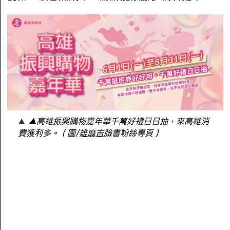
▲高雄振興購物嘉年華千萬好禮日日抽，來高雄消
費獲利多。（圖/
雄麻吉
臉書粉絲專頁）