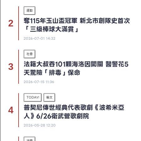
運動
奪115年玉山盃冠軍 新北市創隊史首次
「三級棒球大滿貫」
2026-07-01 14:32
社會
法籍大叔吞101顆海洛因闖關 醫警花5
天驚險「排毒」保命
2026-07-15 11:36
TODAY!
藝文
普契尼傳世經典代表歌劇《波希米亞
人》6/26衛武營歌劇院
2026-05-28 12:20
消費