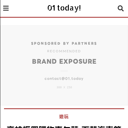
01 today!
SPONSORED BY PARTNERS
RECOMMENDED
BRAND EXPOSURE
contact@01.today
300 X 250
遊玩