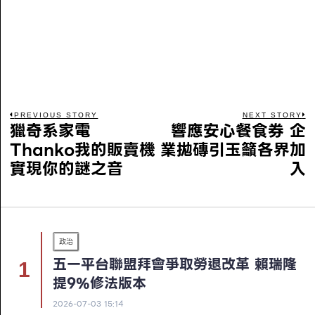
PREVIOUS STORY
NEXT STORY
獵奇系家電
響應安心餐食券 企
Thanko我的販賣機
業拋磚引玉籲各界加
實現你的謎之音
入
政治
五一平台聯盟拜會爭取勞退改革 賴瑞隆
提9%修法版本
2026-07-03 15:14