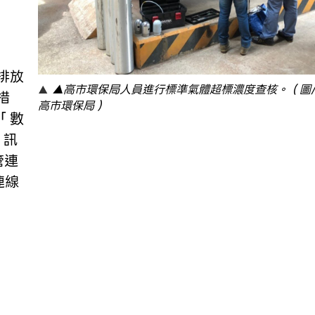
▲高市環保局人員進行標準氣體超標濃度查核。（圖
措
高市環保局）
「數
「訊
管連
連線