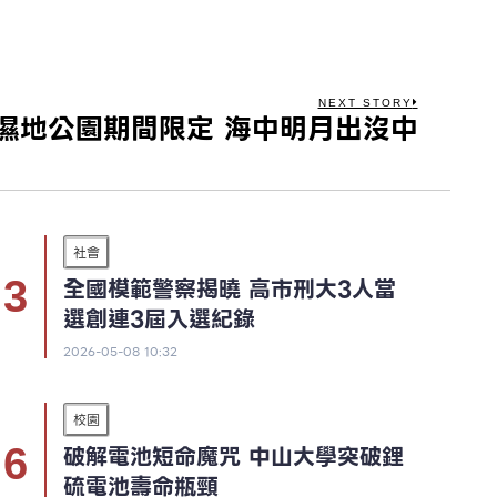
NEXT STORY
濕地公園期間限定 海中明月出沒中
社會
全國模範警察揭曉 高市刑大3人當
選創連3屆入選紀錄
2026-05-08 10:32
校園
破解電池短命魔咒 中山大學突破鋰
硫電池壽命瓶頸