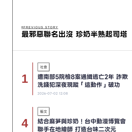
PREVIOUS STORY
最邪惡聯名出沒 珍奶半熟起司塔
社會
遭南部5院檢8案通緝逃亡2年 詐欺
洗錢犯深夜現蹤「這動作」破功
2026-07-02 12:08
藝文
結合麻芛與珍奶！台中動漫博覽會
聯手在地繪師 打造台味二次元