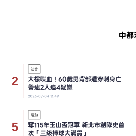
中都
社會
大樓喋血！60歲男背部遭穿刺身亡
警逮2人追4疑嫌
2026-07-04 11:49
運動
奪115年玉山盃冠軍 新北市創隊史首
次「三級棒球大滿貫」