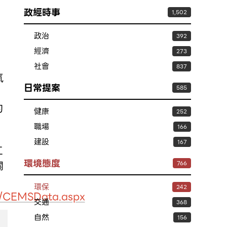
政經時事
1,502
政治
392
經濟
273
社會
837
氧
日常提案
585
廠
的
健康
252
職場
166
建設
167
工
環境態度
關
766
環保
242
s/CEMSData.aspx
交通
368
自然
156