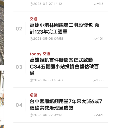
2026-04-27 14:12
416
交通
高捷小港林園線第二階段發包 預
02
計123年完工通車
2026-05-08 09:58
401
today!
交通
高雄輕軌首件聯開案正式啟動
C34五權國小站投資金額估破百
03
億
2026-06-30 13:48
333
環保
台中宮廟紙錢用量7年來大減6成7
04
低碳宗教治理見成效
2026-05-29 09:16
321