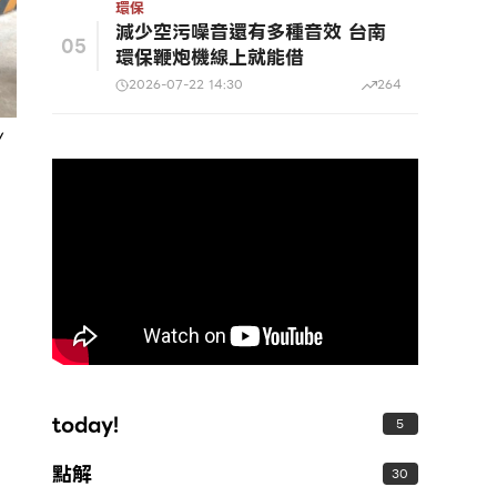
環保
減少空污噪音還有多種音效 台南
05
環保鞭炮機線上就能借
2026-07-22 14:30
264
/
today!
5
點解
30