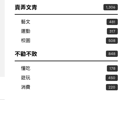
賣弄文青
1,306
藝文
481
運動
317
校園
508
不勸不敗
848
懂吃
178
遊玩
450
消費
220