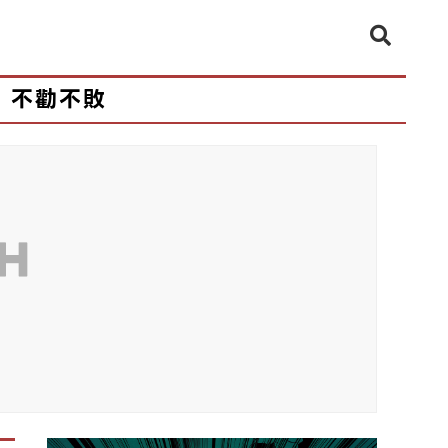
不勸不敗
CH