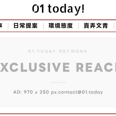
01 today!
事
日常提案
環境態度
賣弄文青
01.TODAY NETWORK
EXCLUSIVE REA
|
AD: 970 x 250 px
contact@01.today