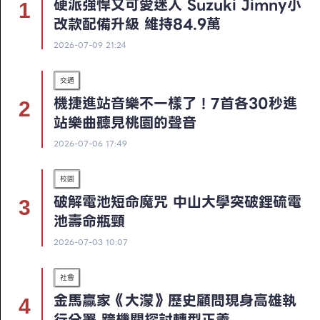
硬派強悍又可愛迷人 Suzuki Jimny小
改款配備升級 維持84.9萬
2026-07-09 21:24
交通
機捷進站音樂不一樣了！7首各30秒進
站樂曲聽見桃園的聲音
2026-07-06 17:49
校園
破解電池短命魔咒 中山大學突破鋰硫電
池壽命瓶頸
2026-07-03 10:07
社會
金馬贏家《大濛》歷史顧問現身高雄執
行分署 跨機關探討轉型正義