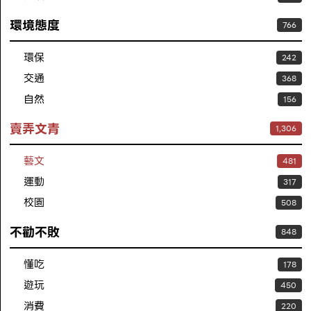
環境態度
766
環保
242
交通
368
自然
156
賣弄文青
1,306
藝文
481
運動
317
校園
508
不勸不敗
848
懂吃
178
遊玩
450
消費
220