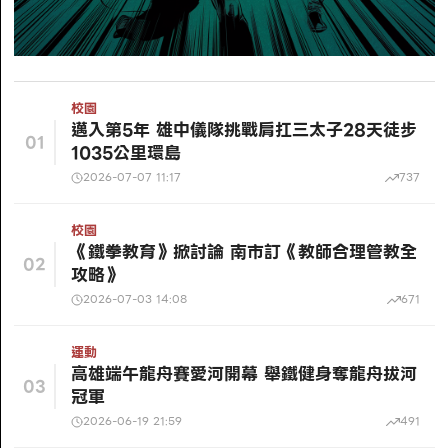
校園
邁入第5年 雄中儀隊挑戰肩扛三太子28天徒步
01
1035公里環島
2026-07-07 11:17
737
校園
《鐵拳教育》掀討論 南市訂《教師合理管教全
02
攻略》
2026-07-03 14:08
671
運動
高雄端午龍舟賽愛河開幕 舉鐵健身奪龍舟拔河
03
冠軍
2026-06-19 21:59
491