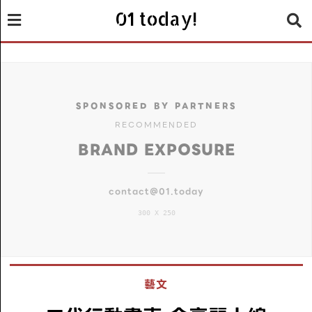
01 today!
SPONSORED BY PARTNERS
RECOMMENDED
BRAND EXPOSURE
contact@01.today
300 X 250
藝文