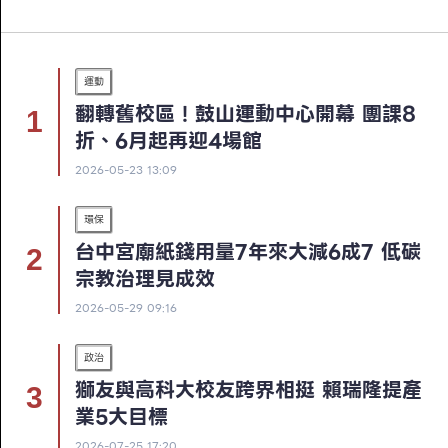
運動
翻轉舊校區！鼓山運動中心開幕 團課8
折、6月起再迎4場館
2026-05-23 13:09
環保
台中宮廟紙錢用量7年來大減6成7 低碳
宗教治理見成效
2026-05-29 09:16
政治
獅友與高科大校友跨界相挺 賴瑞隆提產
業5大目標
2026-07-25 17:20