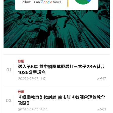
校園
邁入第5年 雄中儀隊挑戰肩扛三太子28天徒步
01
1035公里環島
2026-07-07 11:17
737
校園
《鐵拳教育》掀討論 南市訂《教師合理管教全
02
攻略》
2026-07-03 14:08
671