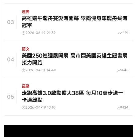
運動
高雄端午龍舟賽愛河開幕 舉鐵健身奪龍舟拔河
03
冠軍
2026-06-19 21:59
491
藝文
美國250巡迴展開展 高市圖美國英雄主題書展
04
接力開跑
2026-04-11 14:40
445
運動
走跑高雄3.0啟動擴大38區 每月10萬步送一
05
卡通綠點
2026-04-19 13:10
424