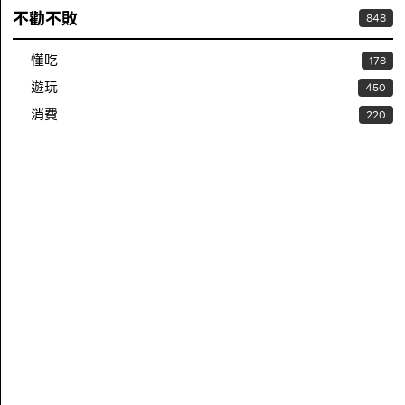
不勸不敗
848
懂吃
178
遊玩
450
消費
220