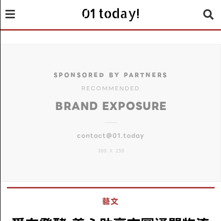
01 today!
SPONSORED BY PARTNERS
RECOMMENDED
BRAND EXPOSURE
contact@01.today
300 X 250
藝文