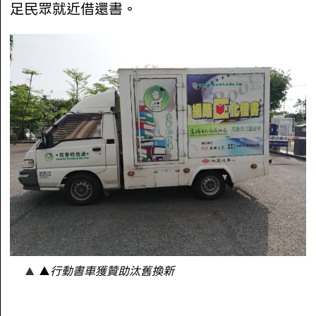
足民眾就近借還書。
▲
行動書車獲贊助汰舊換新