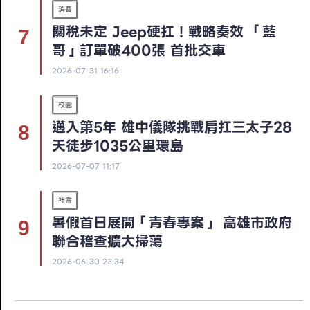
消費
關稅未定 Jeep硬扛！戰略奏效 「藍
哥」訂單破400張 首批交車
2026-07-31 16:16
校園
邁入第5年 雄中儀隊挑戰肩扛三太子28
天徒步1035公里環島
2026-07-07 11:17
社會
暑假首日展開「青春專案」 高雄市政府
聯合稽查擴大掃蕩
2026-06-30 23:34