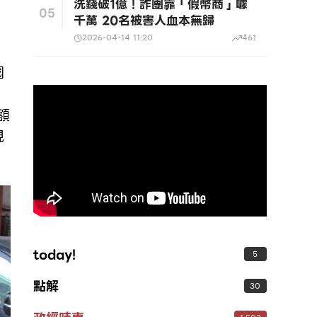
洗錢破1億！詐團靠「假幣商」噱
，
05
千萬 20名被害人血本無歸
2026-04-14 11:20
461
國
額
現
today!
5
點解
30