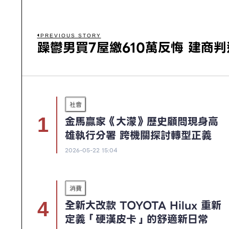
PREVIOUS STORY
躁鬱男買7屋繳610萬反悔 建商判
社會
金馬贏家《大濛》歷史顧問現身高
雄執行分署 跨機關探討轉型正義
2026-05-22 15:04
消費
全新大改款 TOYOTA Hilux 重新
定義「硬漢皮卡」的舒適新日常