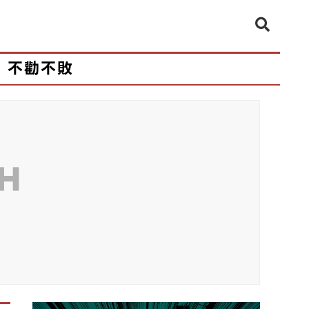
不勸不敗
CH