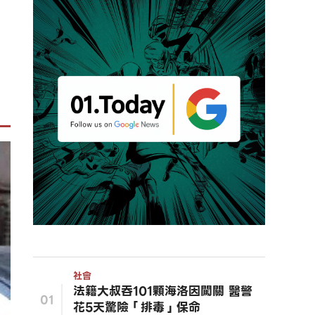
社會
法籍大叔吞101顆海洛因闖關 醫警
01
花5天驚險「排毒」保命