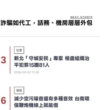
NEXT STORY
信詐騙如代工，話務、機房層層外包
社會
新北「守城安民」專案 檢肅組織治
平犯罪15團81人
2026-08-02 17:24
環保
減少空污噪音還有多種音效 台南環
保鞭炮機線上就能借