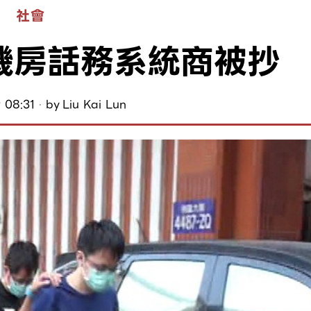
社會
機房話務系統商被抄
 08:31
by
Liu Kai Lun