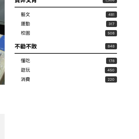
賣弄文青
1,306
藝文
481
運動
317
校園
508
不勸不敗
848
懂吃
178
遊玩
450
消費
220