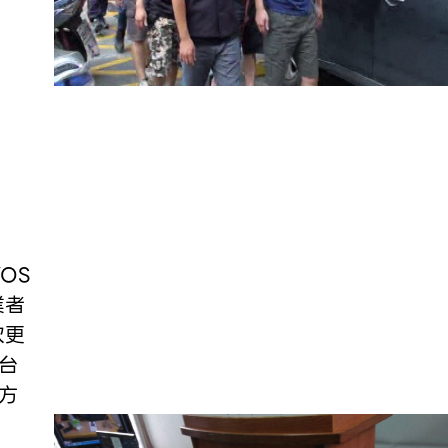
OS
業者
次更
台
方