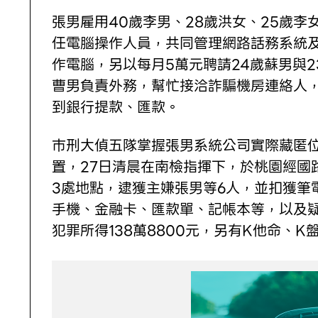
張男雇用40歲李男、28歲洪女、25歲李
任電腦操作人員，共同管理網路話務系統
作電腦，另以每月5萬元聘請24歲蘇男與2
曹男負責外務，幫忙接洽詐騙機房連絡人
到銀行提款、匯款。
巿刑大偵五隊掌握張男系統公司實際藏匿
置，27日清晨在南檢指揮下，於桃園經國
3處地點，逮獲主嫌張男等6人，並扣獲筆
手機、金融卡、匯款單、記帳本等，以及
犯罪所得138萬8800元，另有K他命、K