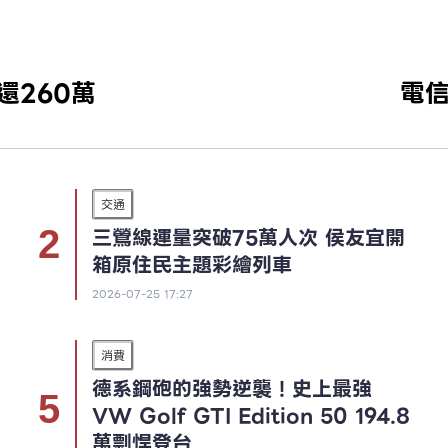
還260萬
電
交通
三鶯線運量突破75萬人次 侯友宜開
箱原住民主題彩繪列車
2026-07-25 17:27
消費
德系鋼砲的強勢逆襲！史上最強
VW Golf GTI Edition 50 194.8
萬剽悍登台