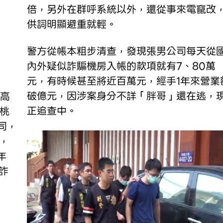
倍，另外在群呼系統以外，還從事來電竄改
供詞明顯避重就輕。
警方從帳本粗步清查，發現張男公司每天從
內外疑似詐騙機房入帳的款項就有7、80萬
元，有時候甚至將近百萬元，經手1年來營業
破億元，因涉案身分不詳「胖哥」還在逃，
正追查中。
桃
司，
，
年
詐