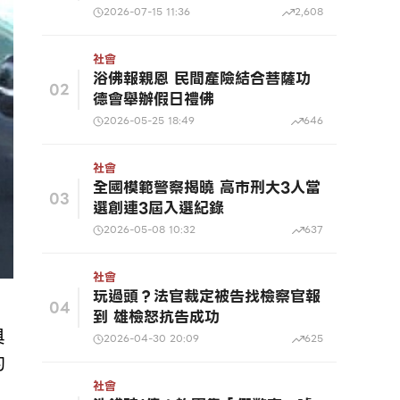
2026-07-15 11:36
2,608
社會
浴佛報親恩 民間產險結合菩薩功
02
德會舉辦假日禮佛
2026-05-25 18:49
646
社會
全國模範警察揭曉 高市刑大3人當
03
選創連3屆入選紀錄
2026-05-08 10:32
637
社會
玩過頭？法官裁定被告找檢察官報
，
04
到 雄檢怒抗告成功
具
2026-04-30 20:09
625
的
社會