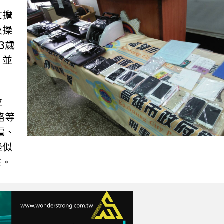
女擔
及操
3歲
，並
位
路等
電、
疑似
盤。