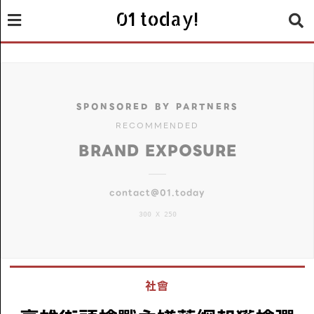
01 today!
SPONSORED BY PARTNERS
RECOMMENDED
BRAND EXPOSURE
contact@01.today
300 X 250
社會