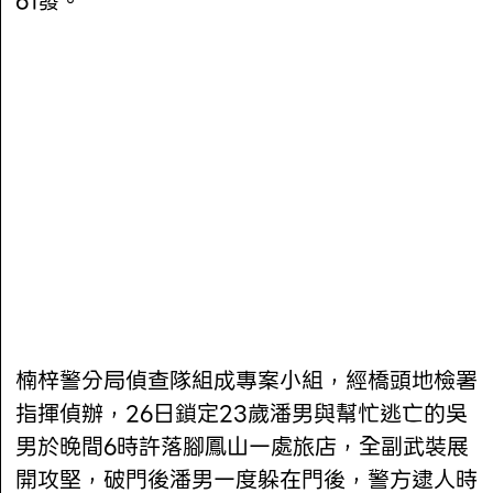
61發。
楠梓警分局偵查隊組成專案小組，經橋頭地檢署
指揮偵辦，26日鎖定23歲潘男與幫忙逃亡的吳
男於晚間6時許落腳鳳山一處旅店，全副武裝展
開攻堅，破門後潘男一度躲在門後，警方逮人時