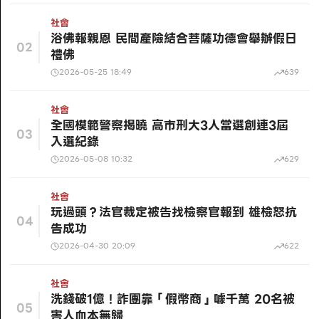
社會
浴佛報親恩 民間產險結合菩薩功德會舉辦假日
02
禮佛
2026-05-25 18:49
639
社會
全國模範警察揭曉 高市刑大3人當選創連3屆
03
入選紀錄
2026-05-08 10:32
629
社會
玩過頭？法官裁定被告找檢察官報到 雄檢怒抗
04
告成功
2026-04-30 20:09
622
社會
洗錢破1億！詐團靠「假幣商」噱千萬 20名被
05
害人血本無歸