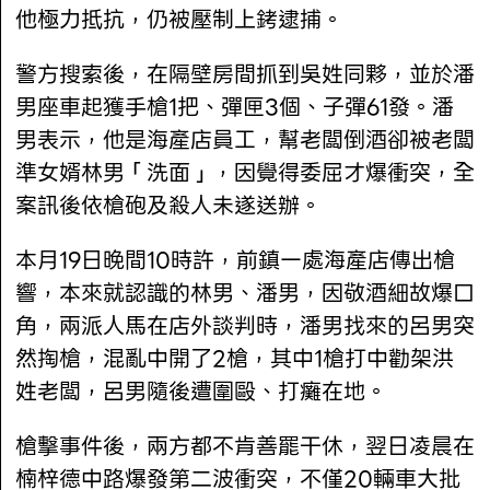
他極力抵抗，仍被壓制上銬逮捕。
警方搜索後，在隔壁房間抓到吳姓同夥，並於潘
男座車起獲手槍1把、彈匣3個、子彈61發。潘
男表示，他是海產店員工，幫老闆倒酒卻被老闆
準女婿林男「洗面」，因覺得委屈才爆衝突，全
案訊後依槍砲及殺人未遂送辦。
本月19日晚間10時許，前鎮一處海產店傳出槍
響，本來就認識的林男、潘男，因敬酒細故爆口
角，兩派人馬在店外談判時，潘男找來的呂男突
然掏槍，混亂中開了2槍，其中1槍打中勸架洪
姓老闆，呂男隨後遭圍毆、打癱在地。
槍擊事件後，兩方都不肯善罷干休，翌日凌晨在
楠梓德中路爆發第二波衝突，不僅20輛車大批