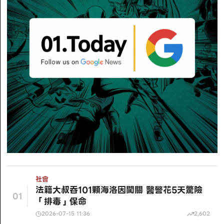
社會
法籍大叔吞101顆海洛因闖關 醫警花5天驚險
01
「排毒」保命
2026-07-15 11:36
2,602