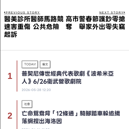
PREVIOUS STORY
NEXT STORY
醫美診所醫師馬路競
高巿警春節護鈔零搶
速害重傷 公共危險
奪 舉家外出零失竊
起訴
TODAY!
藝文
普契尼傳世經典代表歌劇《波希米亞
人》6/26衛武營歌劇院
2026-05-28 12:20
社會
亡命鴛鴦背「12條通」騎腳踏車躲追緝
落網搜出海洛因