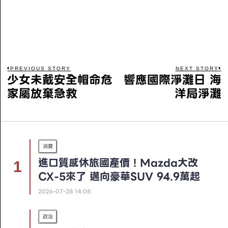
PREVIOUS STORY
NEXT STORY
少女未戴安全帽命危
響應國際淨灘日 海
家屬放棄急救
洋局淨灘
消費
進口質感休旅國產價！Mazda大改
CX-5來了 邁向豪華SUV 94.9萬起
2026-07-28 14:08
政治