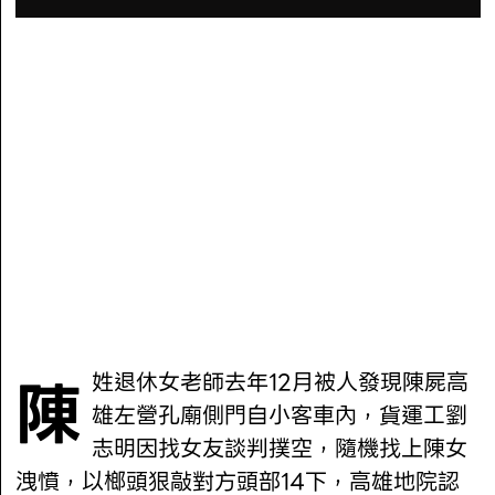
陳姓退休女老師去年12月被人發現陳屍高
雄左營孔廟側門自小客車內，貨運工劉
志明因找女友談判撲空，隨機找上陳女
洩憤，以榔頭狠敲對方頭部14下，高雄地院認