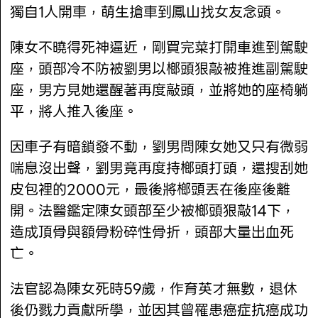
獨自1人開車，萌生搶車到鳳山找女友念頭。
陳女不曉得死神逼近，剛買完菜打開車進到駕駛
座，頭部冷不防被劉男以榔頭狠敲被推進副駕駛
座，男方見她還醒著再度敲頭，並將她的座椅躺
平，將人推入後座。
因車子有暗鎖發不動，劉男問陳女她又只有微弱
喘息沒出聲，劉男竟再度持榔頭打頭，還搜刮她
皮包裡的2000元，最後將榔頭丟在後座後離
開。法醫鑑定陳女頭部至少被榔頭狠敲14下，
造成頂骨與額骨粉碎性骨折，頭部大量出血死
亡。
法官認為陳女死時59歲，作育英才無數，退休
後仍戮力貢獻所學，並因其曾罹患癌症抗癌成功