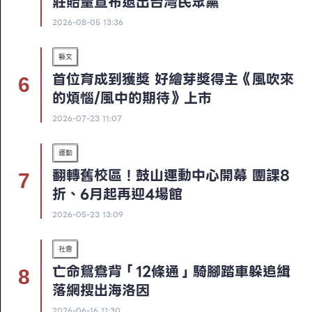
莊貽量宣布退出台灣民眾黨
2026-08-05 13:36
藝文
首位育成到獲獎 好繪芽獎得主《風吹來
的煩惱/風中的期待》上市
2026-07-23 11:07
運動
翻轉舊校區！鼓山運動中心開幕 團課8
折、6月起再迎4場館
2026-05-23 13:09
社會
亡命鴛鴦背「12條通」騎腳踏車躲追緝
落網搜出海洛因
2026-06-16 11:30