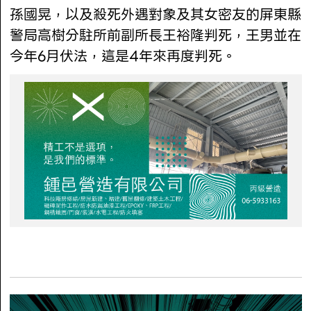
孫國晃，以及殺死外遇對象及其女密友的屏東縣
警局高樹分駐所前副所長王裕隆判死，王男並在
今年6月伏法，這是4年來再度判死。