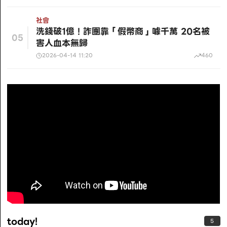
社會
洗錢破1億！詐團靠「假幣商」噱千萬 20名被
05
害人血本無歸
2026-04-14 11:20
460
today!
5