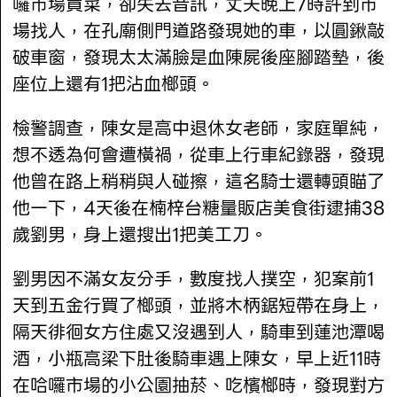
囉市場買菜，卻失去音訊，丈夫晚上7時許到市
場找人，在孔廟側門道路發現她的車，以圓鍬敲
破車窗，發現太太滿臉是血陳屍後座腳踏墊，後
座位上還有1把沾血榔頭。
檢警調查，陳女是高中退休女老師，家庭單純，
想不透為何會遭橫禍，從車上行車紀錄器，發現
他曾在路上稍稍與人碰擦，這名騎士還轉頭瞄了
他一下，4天後在楠梓台糖量販店美食街逮捕38
歲劉男，身上還搜出1把美工刀。
劉男因不滿女友分手，數度找人撲空，犯案前1
天到五金行買了榔頭，並將木柄鋸短帶在身上，
隔天徘徊女方住處又沒遇到人，騎車到蓮池潭喝
酒，小瓶高梁下肚後騎車遇上陳女，早上近11時
在哈囉市場的小公園抽菸、吃檳榔時，發現對方