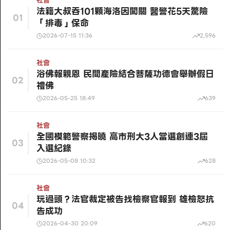
社會
法籍大叔吞101顆海洛因闖關 醫警花5天驚險
01
「排毒」保命
2026-07-15 11:36
2,596
社會
浴佛報親恩 民間產險結合菩薩功德會舉辦假日
02
禮佛
2026-05-25 18:49
639
社會
全國模範警察揭曉 高市刑大3人當選創連3屆
03
入選紀錄
2026-05-08 10:32
628
社會
玩過頭？法官裁定被告找檢察官報到 雄檢怒抗
04
告成功
2026-04-30 20:09
620