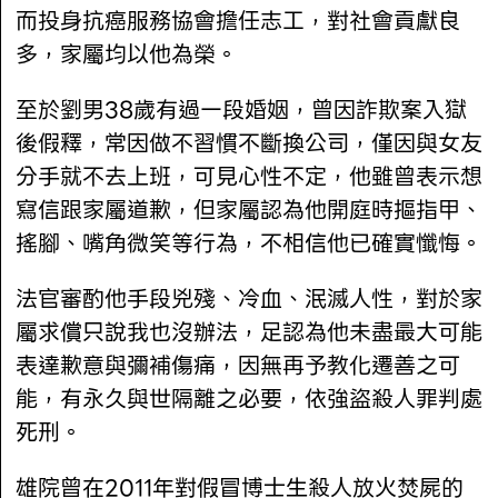
而投身抗癌服務協會擔任志工，對社會貢獻良
多，家屬均以他為榮。
至於劉男38歲有過一段婚姻，曾因詐欺案入獄
後假釋，常因做不習慣不斷換公司，僅因與女友
分手就不去上班，可見心性不定，他雖曾表示想
寫信跟家屬道歉，但家屬認為他開庭時摳指甲、
搖腳、嘴角微笑等行為，不相信他已確實懺悔。
法官審酌他手段兇殘、冷血、泯滅人性，對於家
屬求償只說我也沒辦法，足認為他未盡最大可能
表達歉意與彌補傷痛，因無再予教化遷善之可
能，有永久與世隔離之必要，依強盜殺人罪判處
死刑。
雄院曾在2011年對假冒博士生殺人放火焚屍的