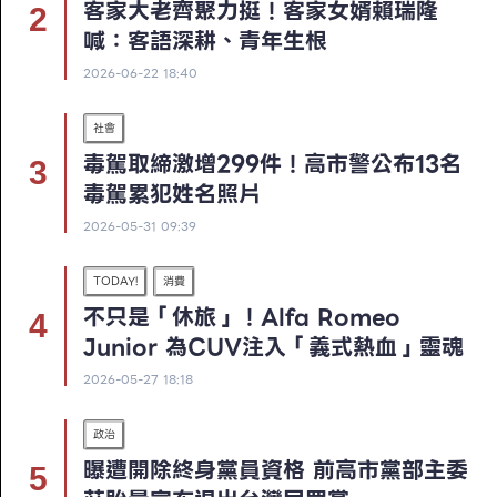
客家大老齊聚力挺！客家女婿賴瑞隆
喊：客語深耕、青年生根
2026-06-22 18:40
社會
毒駕取締激增299件！高市警公布13名
毒駕累犯姓名照片
2026-05-31 09:39
TODAY!
消費
不只是「休旅」！Alfa Romeo
Junior 為CUV注入「義式熱血」靈魂
2026-05-27 18:18
政治
曝遭開除終身黨員資格 前高市黨部主委