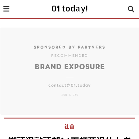
01 today!
SPONSORED BY PARTNERS
RECOMMENDED
BRAND EXPOSURE
contact@01.today
300 X 250
社會