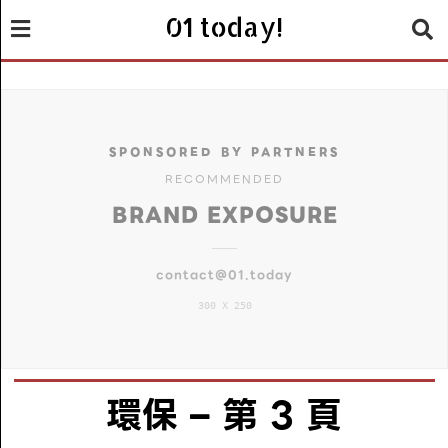
01 today!
SPONSORED BY PARTNERS
RECOMMENDED
BRAND EXPOSURE
contact@01.today
300 X 250
環保
– 第 3 頁