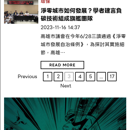
環保
淨零城市如何發展？學者建言負
碳技術組成旗艦團隊
2023-11-16 14:37
高雄市議會在今年6/28三讀通過《淨零
城市發展自治條例》，為探討其實施細
節，高雄…
READ MORE
Previous
1
2
3
4
5
...
17
Next