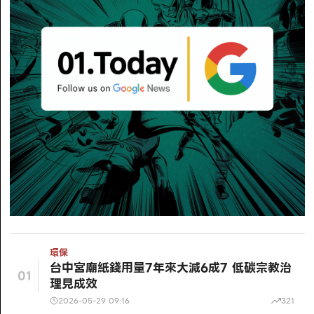
環保
台中宮廟紙錢用量7年來大減6成7 低碳宗教治
01
理見成效
2026-05-29 09:16
321