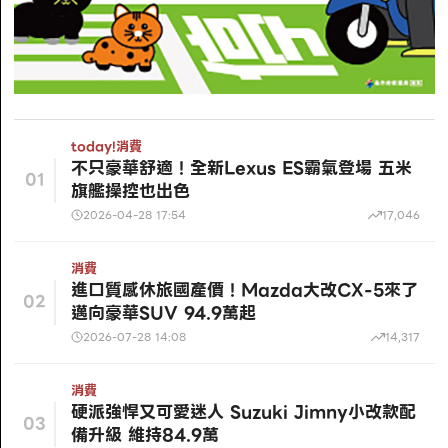
today!
消費
不只豪華舒適！全新Lexus ES霸氣登場 五米
01
旗艦操控也出色
2026-04-28 17:54
17,046
消費
進口質感休旅國產價！Mazda大改CX-5來了
02
邁向豪華SUV 94.9萬起
2026-07-28 14:08
14,317
消費
硬派強悍又可愛迷人 Suzuki Jimny小改款配
03
備升級 維持84.9萬