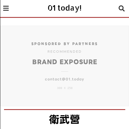
01 today!
SPONSORED BY PARTNERS
RECOMMENDED
BRAND EXPOSURE
contact@01.today
300 X 250
衛武營