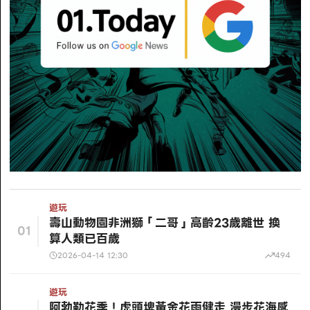
遊玩
壽山動物園非洲獅「二哥」高齡23歲離世 換
01
算人類已百歲
2026-04-14 12:30
494
遊玩
阿勃勒花季！虎頭埤黃金花雨健走 漫步花海感