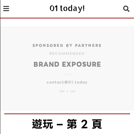
01 today!
SPONSORED BY PARTNERS
RECOMMENDED
BRAND EXPOSURE
contact@01.today
300 X 250
遊玩
– 第 2 頁