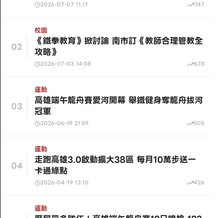
2026-07-07 11:17
747
校園
《鐵拳教育》掀討論 南市訂《教師合理管教全
02
攻略》
2026-07-03 14:08
678
運動
高雄端午龍舟賽愛河開幕 舉鐵健身奪龍舟拔河
03
冠軍
2026-06-19 21:59
505
運動
走跑高雄3.0啟動擴大38區 每月10萬步送一
04
卡通綠點
2026-04-19 13:10
426
運動