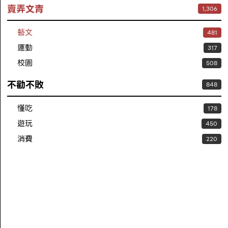
賣弄文青
1,306
藝文
481
運動
317
校園
508
不勸不敗
848
懂吃
178
遊玩
450
消費
220