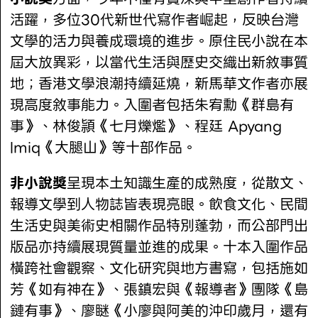
活躍，多位30代新世代寫作者崛起，反映台灣
文學的活力與養成環境的進步。原住民小說在本
屆大放異彩，以當代生活與歷史交織出新敘事質
地；香港文學浪潮持續延燒，新馬華文作者亦展
現高度敘事能力。入圍者包括朱宥勳《群島有
事》、林俊頴《七月爍爁》、程廷 Apyang
lmiq《大腿山》等十部作品。
非小說獎
呈現本土知識生產的成熟度，從散文、
報導文學到人物誌皆表現亮眼。飲食文化、民間
生活史與美術史相關作品特別蓬勃，而公部門出
版品亦持續展現質量並進的成果。十本入圍作品
橫跨社會觀察、文化研究與地方書寫，包括施如
芳《如有神在》、張鎮宏與《報導者》團隊《島
鏈有事》、廖瞇《小廖與阿美的沖印歲月，還有