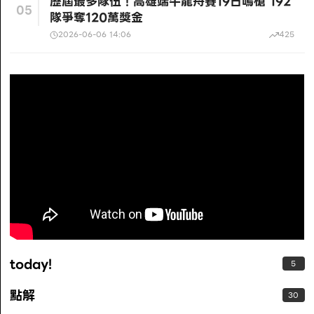
歷屆最多隊伍！高雄端午龍舟賽19日鳴槍 192
05
隊爭奪120萬獎金
2026-06-06 14:06
425
today!
5
點解
30