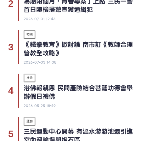
為期兩個月「青春專案」上路 三民一警
首日臨檢掃蕩查獲通緝犯
2026-07-01 12:43
校園
《鐵拳教育》掀討論 南市訂《教師合理
管教全攻略》
2026-07-03 14:08
社會
浴佛報親恩 民間產險結合菩薩功德會舉
辦假日禮佛
2026-05-25 18:49
運動
三民運動中心開幕 有溫水游游池還引進
室內滑輪場與抱石區