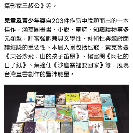
攝影家三叔公》等。
兒童及青少年獎
自203件作品中脫穎而出的十本
佳作，涵蓋圖畫書、小說、童詩、知識讀物等多
元類型，評審強調兼具文學性、藝術性與適齡閱
讀經驗的重要性。本屆入圍包括乜寇．索克魯曼
《東谷沙飛：山的孩子笛昂》、楊富閔《阿祖的
日子紙》、蔡適任《沙塵暴裡要回家》等，展現
台灣童書創作的豐沛能量。