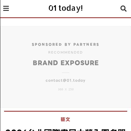
01 today!
SPONSORED BY PARTNERS
RECOMMENDED
BRAND EXPOSURE
contact@01.today
300 X 250
藝文