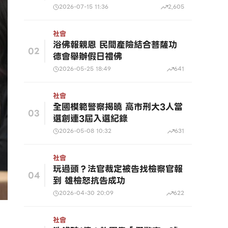
2026-07-15 11:36
2,605
社會
浴佛報親恩 民間產險結合菩薩功
02
德會舉辦假日禮佛
2026-05-25 18:49
641
社會
全國模範警察揭曉 高市刑大3人當
03
選創連3屆入選紀錄
2026-05-08 10:32
631
社會
玩過頭？法官裁定被告找檢察官報
04
到 雄檢怒抗告成功
2026-04-30 20:09
622
社會