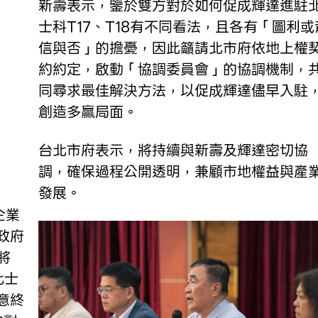
新壽表示，鑒於雙方對於如何促成輝達進駐
士科T17、T18有不同看法，且各有「圖利或
信與否」的擔憂，因此籲請北市府依地上權
約約定，啟動「協調委員會」的協調機制，
同尋求最佳解決方法，以促成輝達儘早入駐
創造多贏局面。
台北市府表示，將持續與新壽及輝達密切協
調，確保過程公開透明，兼顧市地權益與產
發展。
政府
將
北士
意終