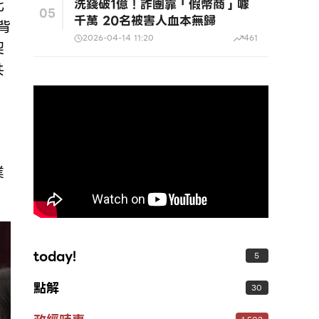
北
洗錢破1億！詐團靠「假幣商」噱
05
千萬 20名被害人血本無歸
背
2026-04-14 11:20
461
契
共
，
業
today!
5
點解
30