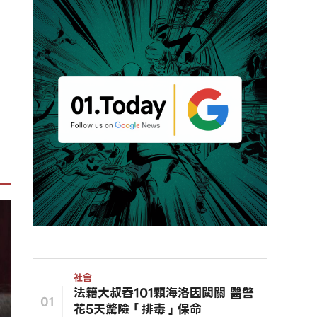
社會
法籍大叔吞101顆海洛因闖關 醫警
01
花5天驚險「排毒」保命