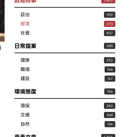
政經時事
1,502
政治
392
經濟
273
社會
837
日常提案
585
）
健康
252
職場
166
建設
167
環境態度
766
環保
242
交通
368
自然
156