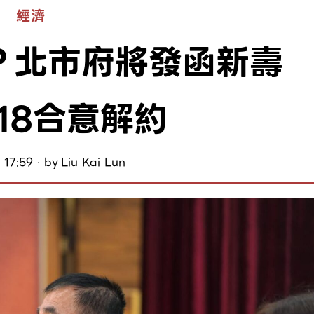
經濟
？北市府將發函新壽
T18合意解約
 17:59
by
Liu Kai Lun