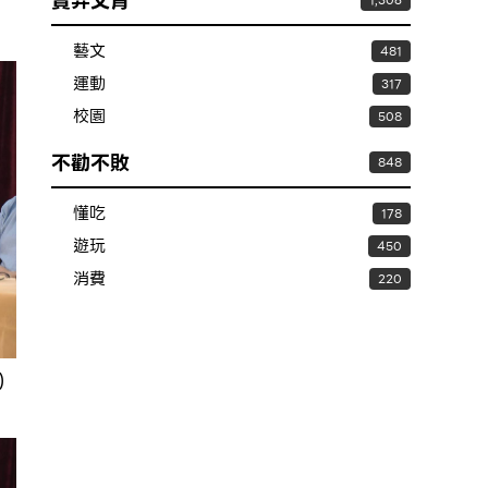
賣弄文青
1,306
藝文
481
運動
317
校園
508
不勸不敗
848
懂吃
178
遊玩
450
消費
220
）