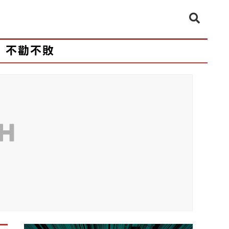
不勸不敗
CH