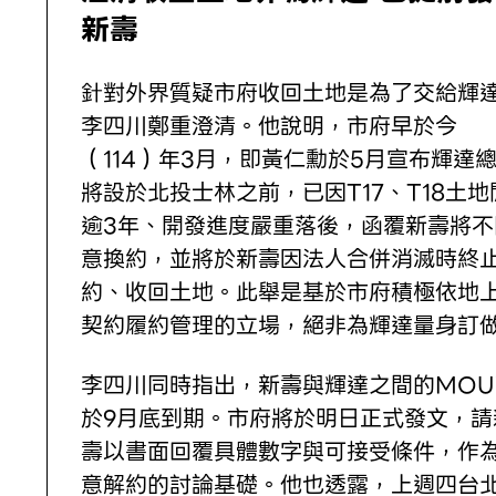
新壽
針對外界質疑市府收回土地是為了交給輝
李四川鄭重澄清。他說明，市府早於今
（114）年3月，即黃仁勳於5月宣布輝達
將設於北投士林之前，已因T17、T18土地
逾3年、開發進度嚴重落後，函覆新壽將不
意換約，並將於新壽因法人合併消滅時終
約、收回土地。此舉是基於市府積極依地
契約履約管理的立場，絕非為輝達量身訂
李四川同時指出，新壽與輝達之間的MOU
於9月底到期。市府將於明日正式發文，請
壽以書面回覆具體數字與可接受條件，作
意解約的討論基礎。他也透露，上週四台