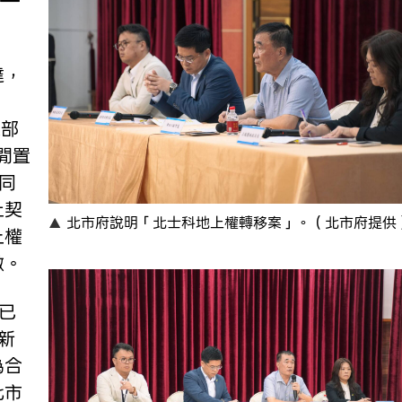
達，
總部
閒置
同
止契
北市府說明「北士科地上權轉移案」。（北市府提供
上權
做。
已
新
為合
北市