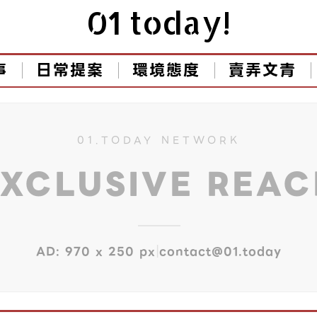
01 today!
事
日常提案
環境態度
賣弄文青
01.TODAY NETWORK
EXCLUSIVE REA
|
AD: 970 x 250 px
contact@01.today