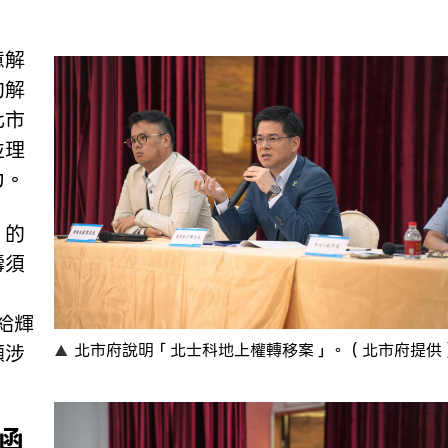
意解
的解
北市
並理
力。
」的
壽須
給輝
顯涉
北市府說明「北士科地上權轉移案」。（北市府提供
函