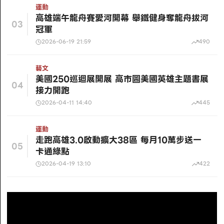
運動
高雄端午龍舟賽愛河開幕 舉鐵健身奪龍舟拔河
03
冠軍
2026-06-19 21:59
490
藝文
美國250巡迴展開展 高市圖美國英雄主題書展
04
接力開跑
2026-04-11 14:40
445
運動
走跑高雄3.0啟動擴大38區 每月10萬步送一
05
卡通綠點
2026-04-19 13:10
422