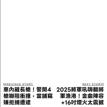
PREVIOUS STORY
NEXT STORY
車內藏長槍！警開4
2025將軍吼嗨翻將
槍嚇阻衝撞，當舖竊
軍漁港！金曲陣容
嫌拒捕遭逮
+16吋煙火太震撼