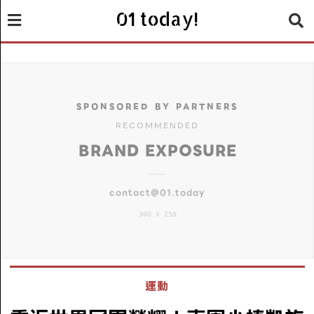
01 today!
SPONSORED BY PARTNERS
RECOMMENDED
BRAND EXPOSURE
contact@01.today
300 X 250
運動