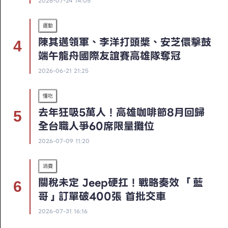
2026-07-24 14:05
運動
陳其邁領軍、李洋打頭槳、安芝儇擊鼓
端午龍舟國際友誼賽高雄隊奪冠
2026-06-21 21:25
懂吃
去年狂吸5萬人！高雄咖啡節8月回歸
全台職人爭60席限量攤位
2026-07-09 11:20
消費
關稅未定 Jeep硬扛！戰略奏效 「藍
哥」訂單破400張 首批交車
2026-07-31 16:16