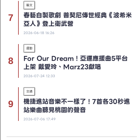
藝文
春藝自製歌劇 普契尼傳世經典《波希米
亞人》登上衛武營
2026-06-18 16:26
運動
For Our Dream！亞運應援曲5平台
上架 戴愛玲、Marz23獻唱
2026-07-24 12:33
交通
機捷進站音樂不一樣了！7首各30秒進
站樂曲聽見桃園的聲音
2026-07-06 17:49