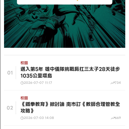
校園
邁入第5年 雄中儀隊挑戰肩扛三太子28天徒步
01
1035公里環島
2026-07-07 11:17
734
校園
《鐵拳教育》掀討論 南市訂《教師合理管教全
02
攻略》
2026-07-03 14:08
669