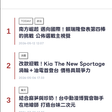
TODAY!
政治
南方崛起 邁向國際！賴瑞隆發表第四棒
的挑戰 公佈選戰主視覺
2026-05-12 12:07
消費
改款迎戰！Kia The New Sportage
渦輪＋油電首登台 價格具競爭力
2026-05-06 17:33
藝文
結合麻芛與珍奶！台中動漫博覽會聯手
在地繪師 打造台味二次元