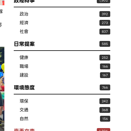
政經時事
1,502
隊
政治
392
經濟
273
部
社會
837
日常提案
585
健康
252
職場
166
建設
167
環境態度
766
環保
242
交通
368
自然
156