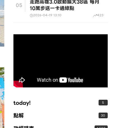
走跑高雄3.0啟動擴大38區 每月
05
10萬步送一卡通綠點
2026-04-19 13:10
423
today!
5
點解
30