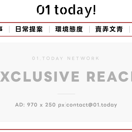
01 today!
事
日常提案
環境態度
賣弄文青
01.TODAY NETWORK
EXCLUSIVE REA
|
AD: 970 x 250 px
contact@01.today