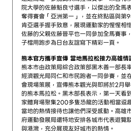
院大學的佐藤魁良寸選手，以傑出的全馬
奪得賽會「亞洲第一」，並在終點區與第9
肯亞選手握手致意，展現運動家的惺惺相
佐藤的父親佐藤晉平也一同參加全馬賽事
子檔用跑步為日台友誼寫下精彩一頁。
熊本官方攜手宣傳 當地馬拉松接力高雄情
熊本市由政策局綜合政策部黑木善一部長
經濟觀光局同仁和市民跑者一同參賽，並
會現場策展，宣傳熊本觀光與即將於2月舉
的熊本馬拉松。黑木部長表示，第一天看
家體育場聚集200多隻恐龍的活動相當逗
當地的熱情接待也讓他們深受感動。高雄
府運動發展局還特地安排各城市代表遊覽
與港灣，充分展現友好城市的熱情。