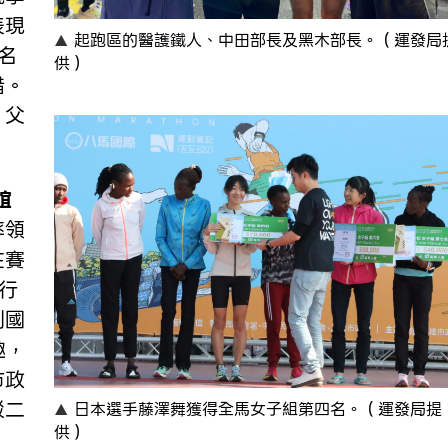
表現
起跑區的醫護鐵人、中田部長及黑木部長。（運發局
名
供）
惜。
，父
誼
率領
在賽
行
到國
趣，
市政
駁二
日本選手藤澤舞獲得全馬女子組第四名。（運發局提
供）