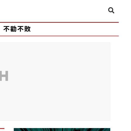
不勸不敗
CH