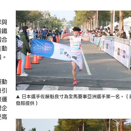
隊與
護鐵
國合
推動
環。
運動
吸引
日本選手佐藤魁良寸為全馬賽事亞洲選手第一名。（
際運
發局提供）
間企
受高