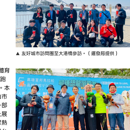
友好城市訪問團至大港橋參訪。（運發局提供）
外跑
。本
山市
一部
上展
眾熱