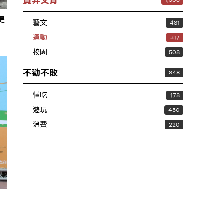
賣弄文青
1,306
提
藝文
481
運動
317
校園
508
不勸不敗
848
懂吃
178
遊玩
450
消費
220