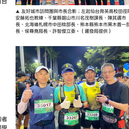
日台
友好城市訪問團與市長合影；左起仙台育英高校田徑
安藤拓也教練、千葉縣館山市川名茂樹課長、陳其邁市
長、北海道札幌市中田稔部長、熊本縣熊本市黑木善一
長、侯尊堯局長、許智傑立委。（運發局提供）
跑者
幌學