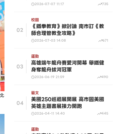
2026-07-07 11:17
735
校園
《鐵拳教育》掀討論 南市訂《教
02
師合理管教全攻略》
2026-07-03 14:08
671
運動
高雄端午龍舟賽愛河開幕 舉鐵健
03
身奪龍舟拔河冠軍
2026-06-19 21:59
490
藝文
北
美國250巡迴展開展 高市圖美國
04
英雄主題書展接力開跑
2026-04-11 14:40
445
運動