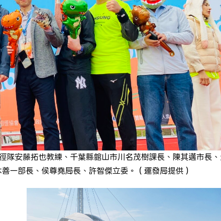
徑隊安藤拓也教練、千葉縣館山市川名茂樹課長、陳其邁市長、
木善一部長、侯尊堯局長、許智傑立委。（運發局提供）