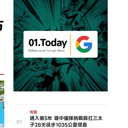
方
校園
邁入第5年 雄中儀隊挑戰肩扛三太
01
子28天徒步1035公里環島