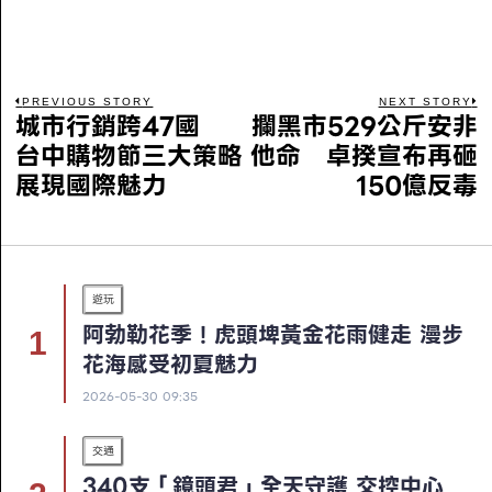
PREVIOUS STORY
NEXT STORY
城市行銷跨47國
攔黑市529公斤安非
台中購物節三大策略
他命 卓揆宣布再砸
展現國際魅力
150億反毒
遊玩
阿勃勒花季！虎頭埤黃金花雨健走 漫步
花海感受初夏魅力
2026-05-30 09:35
交通
340支「鏡頭君」全天守護 交控中心