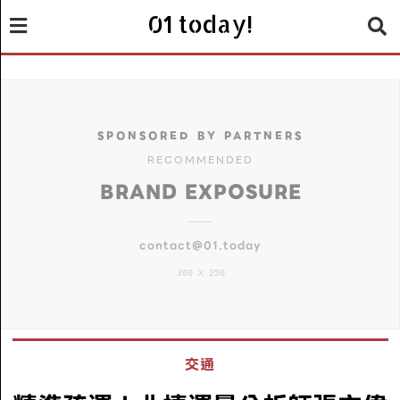
01 today!
SPONSORED BY PARTNERS
RECOMMENDED
BRAND EXPOSURE
contact@01.today
300 X 250
交通