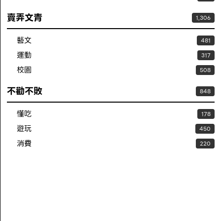
賣弄文青
1,306
藝文
481
運動
317
校園
508
不勸不敗
848
懂吃
178
遊玩
450
消費
220