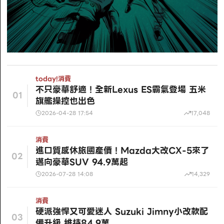
today!
消費
不只豪華舒適！全新Lexus ES霸氣登場 五米
01
旗艦操控也出色
2026-04-28 17:54
17,048
消費
進口質感休旅國產價！Mazda大改CX-5來了
02
邁向豪華SUV 94.9萬起
2026-07-28 14:08
14,329
消費
硬派強悍又可愛迷人 Suzuki Jimny小改款配
03
備升級 維持84.9萬