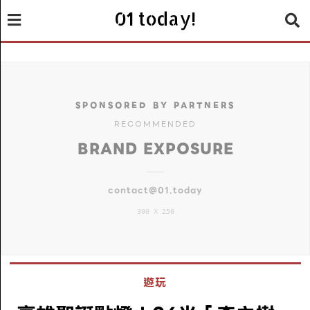
01 today!
SPONSORED BY PARTNERS
RECOMMENDED
BRAND EXPOSURE
contact@01.today
300 X 250
遊玩