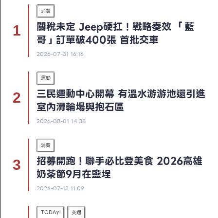
消費
關稅未定 Jeep硬扛！戰略奏效 「藍
哥」訂單破400張 首批交車
2026-07-31 16:16
運動
三民運動中心開幕 有溫水游游池還引進
室內滑輪場與抱石區
2026-08-01 14:38
消費
招募開跑！聯手必比登美食 2026高雄
奶茶節9月在鹽埕
2026-07-13 11:09
TODAY!
交通