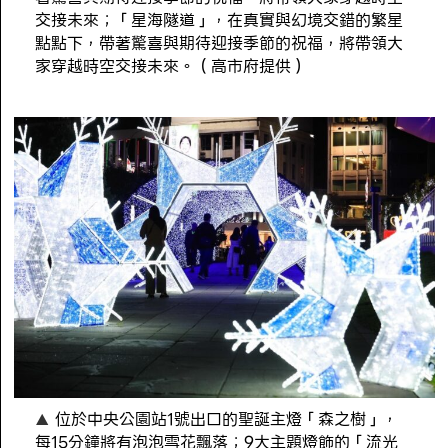
交接未來；「星海隧道」，在真實與幻境交錯的繁星
點點下，帶著驚喜與期待迎接季節的祝福，將帶領大
家穿越時空交接未來。（高市府提供）
位於中央公園站1號出口的聖誕主燈「森之樹」，
每15分鐘將有泡泡雪花飄落；9大主題燈飾的「流光