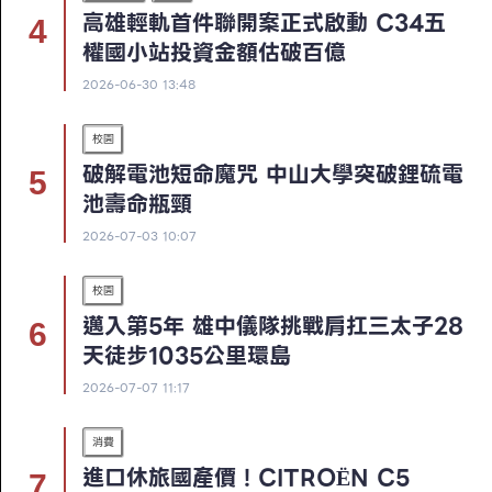
高雄輕軌首件聯開案正式啟動 C34五
權國小站投資金額估破百億
2026-06-30 13:48
校園
破解電池短命魔咒 中山大學突破鋰硫電
池壽命瓶頸
2026-07-03 10:07
校園
邁入第5年 雄中儀隊挑戰肩扛三太子28
天徒步1035公里環島
2026-07-07 11:17
消費
進口休旅國產價！CITROËN C5