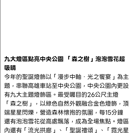
九大燈區點亮中央公園 「森之樹」泡泡雪花超
吸睛
今年的聖誕燈飾以「漫步中軸．光之饗宴」為主
題，串聯高雄車站至中央公園，中央公園內更設
有九大主題燈飾區。最受矚目的26公尺主燈
「森之樹」，以綠色自然外觀融合金色燈飾，頂
端星星閃爍，營造森林懷抱的氛圍，每15分鐘
還有泡泡雪花從高處飄落，成為全場焦點。燈區
內還有「流光拱廊」、「聖誕禮頌」、「霓光星