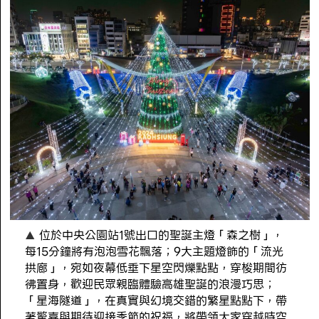
位於中央公園站1號出口的聖誕主燈「森之樹」，
每15分鐘將有泡泡雪花飄落；9大主題燈飾的「流光
拱廊」，宛如夜幕低垂下星空閃爍點點，穿梭期間彷
彿置身，歡迎民眾親臨體驗高雄聖誕的浪漫巧思；
「星海隧道」，在真實與幻境交錯的繁星點點下，帶
著驚喜與期待迎接季節的祝福，將帶領大家穿越時空