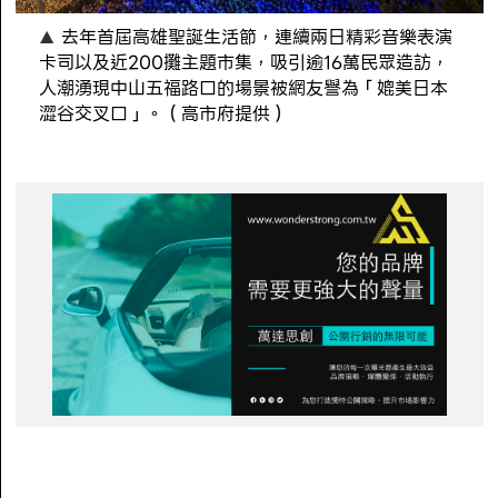
去年首屆高雄聖誕生活節，連續兩日精彩音樂表演
卡司以及近200攤主題市集，吸引逾16萬民眾造訪，
人潮湧現中山五福路口的場景被網友譽為「媲美日本
澀谷交叉口」。（高市府提供）