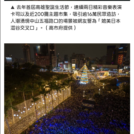
去年首屆高雄聖誕生活節，連續兩日精彩音樂表演
卡司以及近200攤主題市集，吸引逾16萬民眾造訪，
人潮湧現中山五福路口的場景被網友譽為「媲美日本
澀谷交叉口」。（高市府提供）