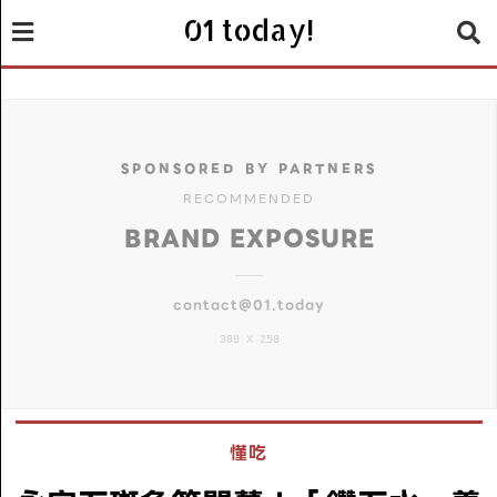
01 today!
SPONSORED BY PARTNERS
RECOMMENDED
BRAND EXPOSURE
contact@01.today
300 X 250
懂吃