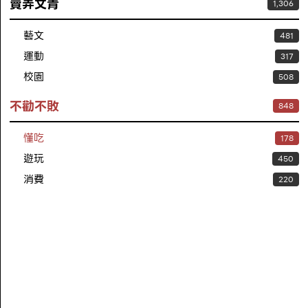
賣弄文青
1,306
藝文
481
運動
317
校園
508
不勸不敗
848
懂吃
178
遊玩
450
消費
220