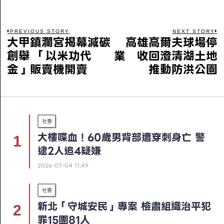
PREVIOUS STORY
NEXT STORY
大甲鎮瀾宮揭幕減碳
高雄高爾夫球場停
創舉 「以米功代
業 收回澄清湖土地
金」販賣機開賣
推動防洪公園
社會
大樓喋血！60歲男背部遭穿刺身亡 警
逮2人追4疑嫌
2026-07-04 11:49
社會
新北「守城安民」專案 檢肅組織治平犯
罪15團81人