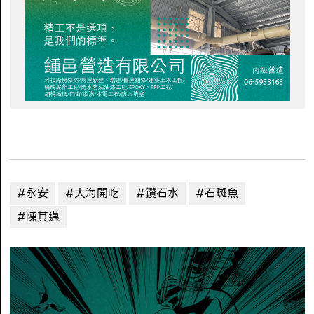
#永安
#大海開吃
#鑽石水
#石斑魚
#陳其邁