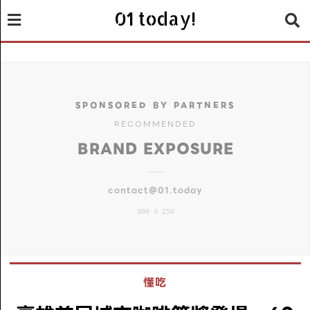
01 today!
SPONSORED BY PARTNERS
RECOMMENDED
BRAND EXPOSURE
contact@01.today
300 X 250
懂吃