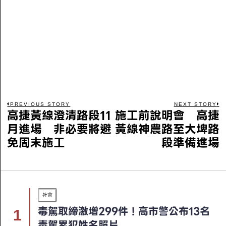
PREVIOUS STORY
NEXT STORY
高捷黃線澄清路段11
施工前說明會 高捷
月進場 非必要將避
黃線神農路至大埤路
免周末施工
段準備進場
社會
毒駕取締激增299件！高市警公布13名
毒駕累犯姓名照片