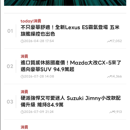
today!
消費
不只豪華舒適！全新Lexus ES霸氣登場 五米
01
旗艦操控也出色
2026-04-28 17:54
17,052
消費
進口質感休旅國產價！Mazda大改CX-5來了
02
邁向豪華SUV 94.9萬起
2026-07-28 14:08
14,366
消費
硬派強悍又可愛迷人 Suzuki Jimny小改款配
03
備升級 維持84.9萬
2026-07-09 21:24
9,913
消費