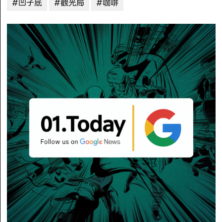
#凹子底
#觀光局
#咖啡