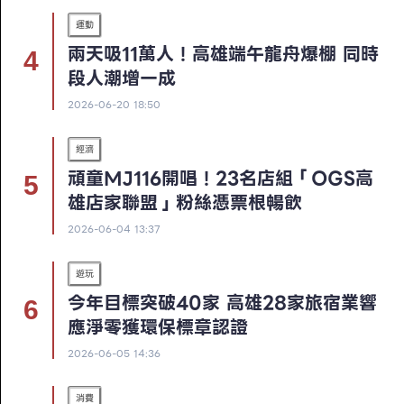
運動
兩天吸11萬人！高雄端午龍舟爆棚 同時
段人潮增一成
2026-06-20 18:50
經濟
頑童MJ116開唱！23名店組「OGS高
雄店家聯盟」粉絲憑票根暢飲
2026-06-04 13:37
遊玩
今年目標突破40家 高雄28家旅宿業響
應淨零獲環保標章認證
2026-06-05 14:36
消費