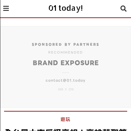
01 today!
SPONSORED BY PARTNERS
RECOMMENDED
BRAND EXPOSURE
contact@01.today
300 X 250
遊玩