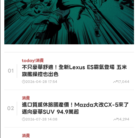
today!
消費
不只豪華舒適！全新Lexus ES霸氣登場 五米
01
旗艦操控也出色
2026-04-28 17:54
17,044
消費
進口質感休旅國產價！Mazda大改CX-5來了
02
邁向豪華SUV 94.9萬起
2026-07-28 14:08
14,294
消費