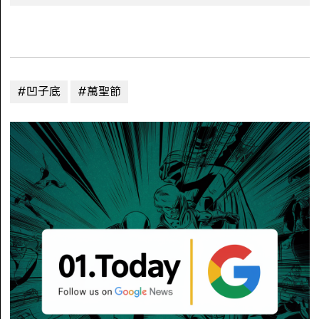
#凹子底
#萬聖節