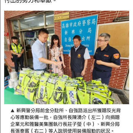
付出的努力和奉獻。
新興警分局前金分駐所、自強路派出所獲贈反光背
心等應勤裝備一批，自強所長陳湧介（左二）向捐贈
企業元和雅醫美集團執行長莊子瑩（中）、新興分局
長張泰賓（右二）等人說明使用裝備服勤的狀況。