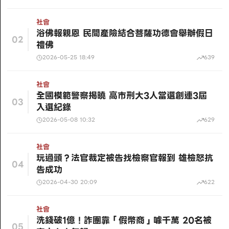
社會
浴佛報親恩 民間產險結合菩薩功德會舉辦假日
02
禮佛
2026-05-25 18:49
639
社會
全國模範警察揭曉 高市刑大3人當選創連3屆
03
入選紀錄
2026-05-08 10:32
629
社會
玩過頭？法官裁定被告找檢察官報到 雄檢怒抗
04
告成功
2026-04-30 20:09
622
社會
洗錢破1億！詐團靠「假幣商」噱千萬 20名被
05