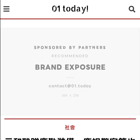
01 today!
SPONSORED BY PARTNERS
RECOMMENDED
BRAND EXPOSURE
contact@01.today
300 X 250
社會