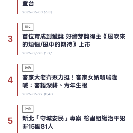
登台
2026-06-03 16:31
藝文
首位育成到獲獎 好繪芽獎得主《風吹來
的煩惱/風中的期待》上市
2026-07-23 11:07
政治
客家大老齊聚力挺！客家女婿賴瑞隆
喊：客語深耕、青年生根
2026-06-22 18:40
社會
新北「守城安民」專案 檢肅組織治平犯
罪15團81人