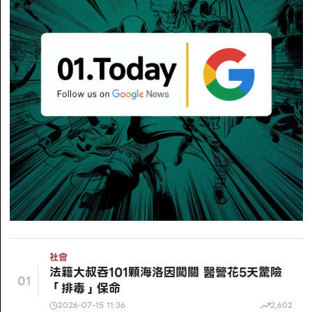
社會
法籍大叔吞101顆海洛因闖關 醫警花5天驚險
01
「排毒」保命
2026-07-15 11:36
2,602