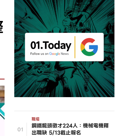
整
職場
鋼鐵龍頭徵才224人：機械電機釋
01
出職缺 5/13截止報名