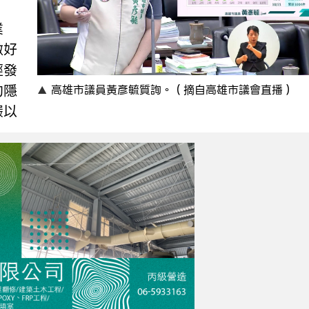
業
做好
經發
的隱
高雄市議員黃彥毓質詢。（摘自高雄市議會直播）
嚴以