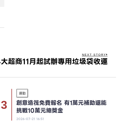
NEXT STORY
4大超商11月起試辦專用垃圾袋收運
運動
創意造筏免費報名 有1萬元補助還能
挑戰10萬元總獎金
2026-07-21 16:51