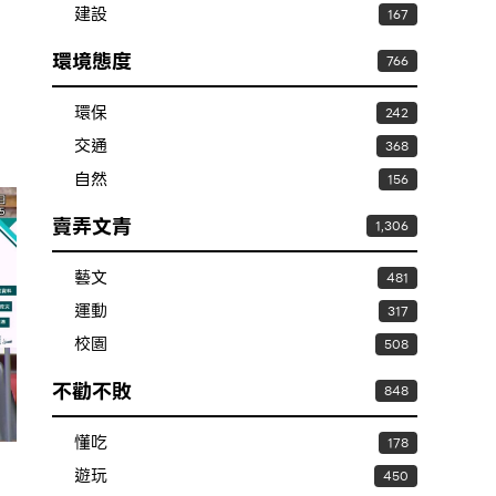
建設
167
環境態度
766
環保
242
交通
368
自然
156
賣弄文青
1,306
藝文
481
運動
317
校園
508
不勸不敗
848
懂吃
178
遊玩
450