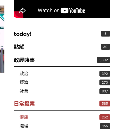
today!
5
點解
30
政經時事
1,502
政治
392
經濟
273
社會
837
日常提案
585
健康
252
職場
166