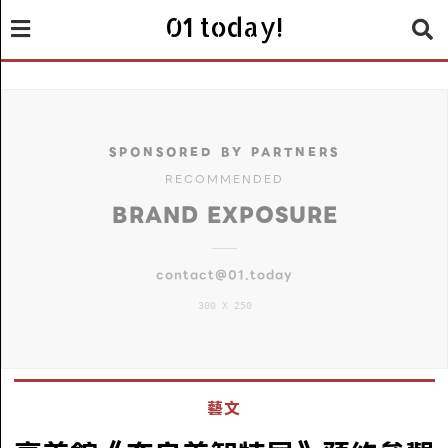
01 today!
SPONSORED BY PARTNERS
RECOMMENDED
BRAND EXPOSURE
contact@01.today
300 X 250
藝文