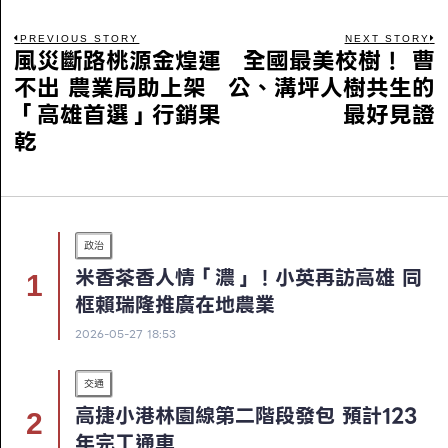
PREVIOUS STORY
NEXT STORY
風災斷路桃源金煌運
全國最美校樹！ 曹
不出 農業局助上架
公、溝坪人樹共生的
「高雄首選」行銷果
最好見證
乾
政治
米香茶香人情「濃」！小英再訪高雄 同
框賴瑞隆推廣在地農業
2026-05-27 18:53
交通
高捷小港林園線第二階段發包 預計123
年完工通車