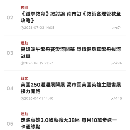
校園
《鐵拳教育》掀討論 南市訂《教師合理管教全
02
攻略》
2026-07-03 14:08
674
運動
高雄端午龍舟賽愛河開幕 舉鐵健身奪龍舟拔河
03
冠軍
2026-06-19 21:59
494
藝文
美國250巡迴展開展 高市圖美國英雄主題書展
04
接力開跑
2026-04-11 14:40
445
運動
走跑高雄3.0啟動擴大38區 每月10萬步送一
05
卡通綠點