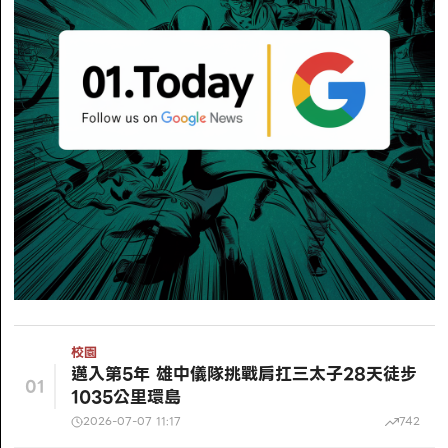
校園
邁入第5年 雄中儀隊挑戰肩扛三太子28天徒步
01
1035公里環島
2026-07-07 11:17
742