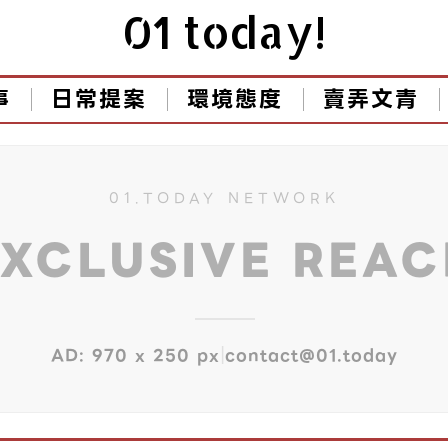
01 today!
事
日常提案
環境態度
賣弄文青
01.TODAY NETWORK
EXCLUSIVE REA
|
AD: 970 x 250 px
contact@01.today