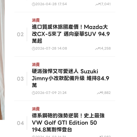
2026-04-28 17:54
17,041
消費
進口質感休旅國產價！Mazda大
改CX-5來了 邁向豪華SUV 94.9
02
萬起
2026-07-28 14:08
14,258
消費
硬派強悍又可愛迷人 Suzuki
Jimny小改款配備升級 維持84.9
03
萬
2026-07-09 21:24
9,882
消費
德系鋼砲的強勢逆襲！史上最強
VW Golf GTI Edition 50
04
194.8萬剽悍登台