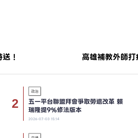
時送！
高雄補教外師打
政治
五一平台聯盟拜會爭取勞退改革 賴
瑞隆提9%修法版本
2026-07-03 15:14
交通