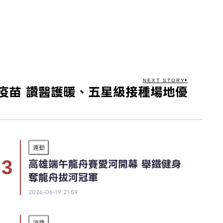
NEXT STORY
疫苗 讚醫護暖、五星級接種場地優
運動
高雄端午龍舟賽愛河開幕 舉鐵健身
奪龍舟拔河冠軍
2026-06-19 21:59
消費