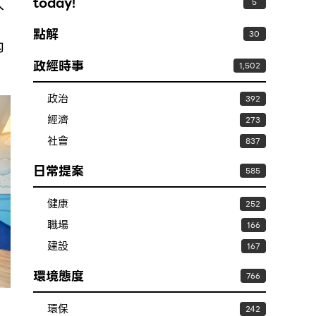
today!
入
5
點解
30
內
政經時事
！
1,502
政治
392
經濟
273
社會
837
日常提案
585
健康
252
職場
166
建設
167
環境態度
766
環保
242