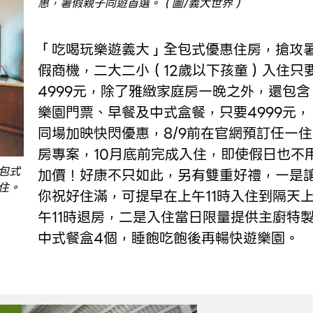
惠，暑假親子同遊首選。（圖/義大世界）
「吃喝玩樂遊義大」全包式優惠住房，搶攻
假商機，二大二小（12歲以下孩童）入住只
4999元，除了雅緻家庭房一晚之外，還包含
樂園門票、早餐及中式盒餐，只要4999元，
同場加映快閃優惠，8/9前在官網預訂任一住
房專案，10月底前完成入住，即使假日也不
包式
加價！好康不只如此，另有雙重好禮，一是
住。
你祝好住滿，可提早在上午11時入住到隔天
午11時退房，二是入住當日限量提供主廚特
中式餐盒4個，睡飽吃飽後再暢快遊樂園。