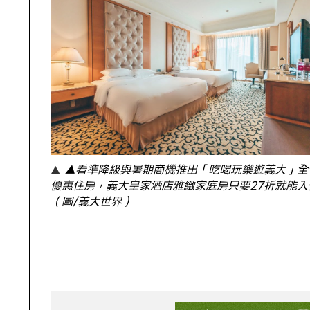
▲看準降級與暑期商機推出「吃喝玩樂遊義大」全
優惠住房，義大皇家酒店雅緻家庭房只要27折就能入
（圖/義大世界）