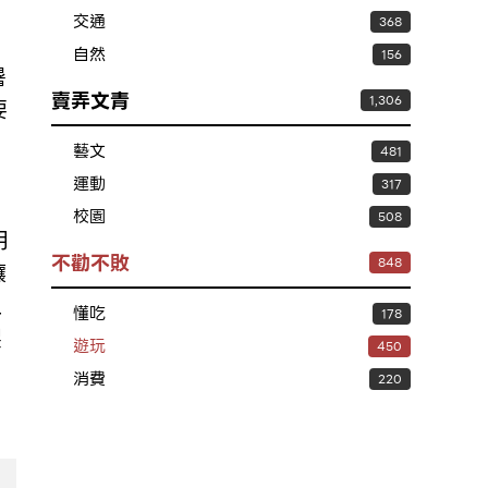
交通
368
自然
156
暑
賣弄文青
1,306
要
藝文
481
運動
317
校園
508
用
不勸不敗
848
讓
上
懂吃
178
製
遊玩
450
消費
220