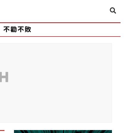
不勸不敗
CH